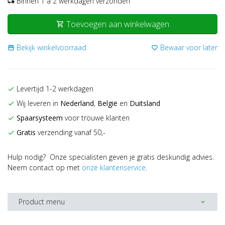
Binnen 1 a 2 werkdagen verzonden
local_shipping
Toevoegen aan winkelwagen
shopping_cart
Bekijk winkelvoorraad
Bewaar voor later
storefront
favorite_border
Levertijd 1-2 werkdagen
check
Wij leveren in
Nederland
,
België
en
Duitsland
check
Spaarsysteem
voor trouwe klanten
check
Gratis
verzending vanaf 50,-
check
Hulp nodig? Onze specialisten geven je gratis deskundig advies.
Neem contact op met
onze klantenservice
.
Product menu
expand_more