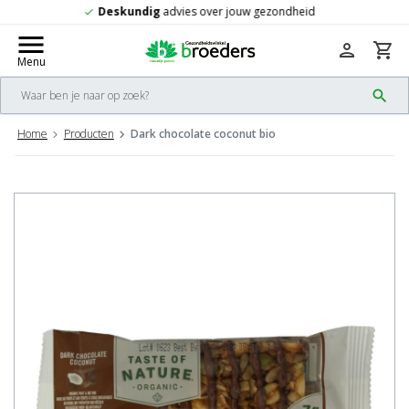
d
Gratis
verzending vanaf 50,-
check
menu
person
shopping_cart
Menu
search
Home
Producten
Dark chocolate coconut bio