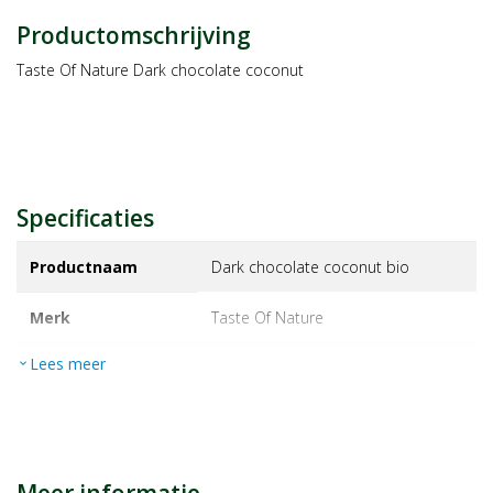
Productomschrijving
Taste Of Nature Dark chocolate coconut
Specificaties
Productnaam
Dark chocolate coconut bio
Merk
taste of nature
Lees meer
expand_more
EAN
059527172134
Artikelnummer
14188922
Maat/inhoud:
40g