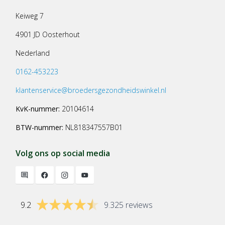
Keiweg 7
4901 JD Oosterhout
Nederland
0162-453223
klantenservice@broedersgezondheidswinkel.nl
KvK-nummer:
20104614
BTW-nummer:
NL818347557B01
Volg ons op social media
9.2
9.325 reviews