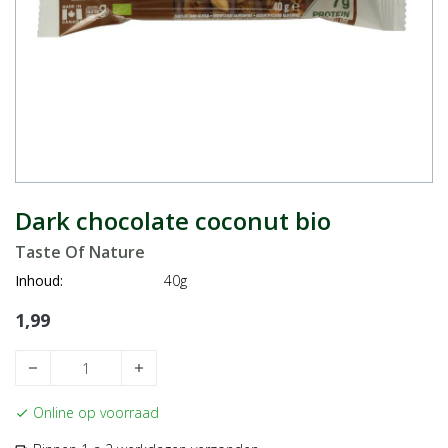
Dark chocolate coconut bio
Taste Of Nature
Inhoud:
40g
1,99
remove
add
Online op voorraad
check