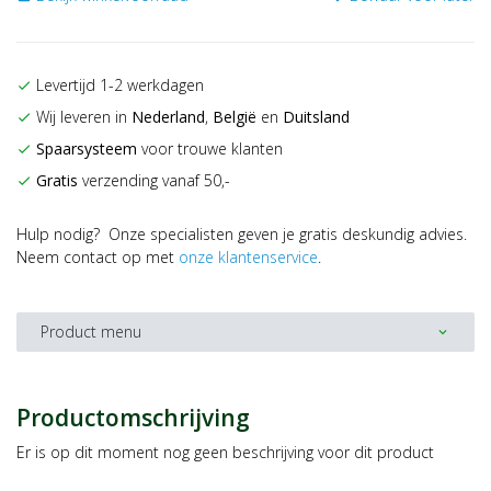
Levertijd 1-2 werkdagen
check
Wij leveren in
Nederland
,
België
en
Duitsland
check
Spaarsysteem
voor trouwe klanten
check
Gratis
verzending vanaf 50,-
check
Hulp nodig? Onze specialisten geven je gratis deskundig advies.
Neem contact op met
onze klantenservice
.
Product menu
expand_more
Productomschrijving
Er is op dit moment nog geen beschrijving voor dit product