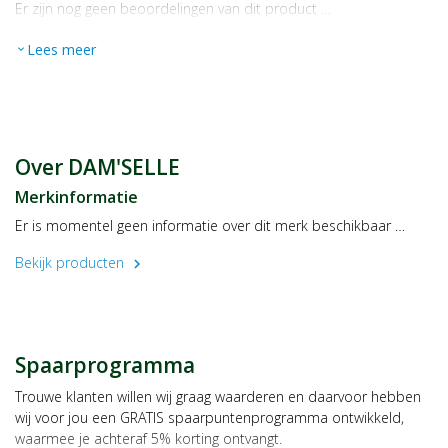
Er zijn nog geen beoordelingen van dit product …
Lees meer
expand_more
Over DAM'SELLE
Merkinformatie
Er is momentel geen informatie over dit merk beschikbaar …
Bekijk producten
chevron_right
Spaarprogramma
Trouwe klanten willen wij graag waarderen en daarvoor hebben
wij voor jou een GRATIS spaarpuntenprogramma ontwikkeld,
waarmee je achteraf 5% korting ontvangt.