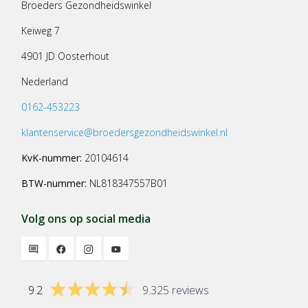
Broeders Gezondheidswinkel
Keiweg 7
4901 JD Oosterhout
Nederland
0162-453223
klantenservice@broedersgezondheidswinkel.nl
KvK-nummer:
20104614
BTW-nummer:
NL818347557B01
Volg ons op social media
9.2
9.325 reviews