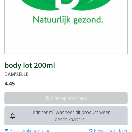
body lot 200ml
DAM'SELLE
4,45
Niet op voorraad
info
Herinner mij wanneer dit product weer
notifications_none
beschikbaar is
Bekijk winkelvoorraad
Bewaar voor later
storefront
favorite_border