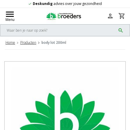
Deskundig
advies over jouw gezondheid
check
menu
person
shopping_cart
Menu
search
Home
Producten
body lot 200ml