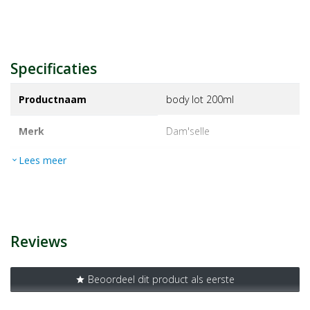
Specificaties
Productnaam
body lot 200ml
Merk
dam'selle
Lees meer
expand_more
EAN
4015953328008
Artikelnummer
1122033
Reviews
Beoordeel dit product als eerste
star