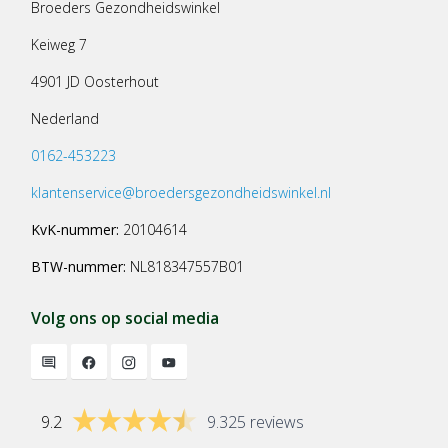
Broeders Gezondheidswinkel
Keiweg 7
4901 JD Oosterhout
Nederland
0162-453223
klantenservice@broedersgezondheidswinkel.nl
KvK-nummer:
20104614
BTW-nummer:
NL818347557B01
Volg ons op social media
9.2
9.325 reviews