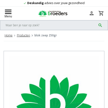
undig
advies over jouw gezondheid
Grat
check
menu
person
shopping_cart
Menu
search
Home
Producten
blok zeep 250gr