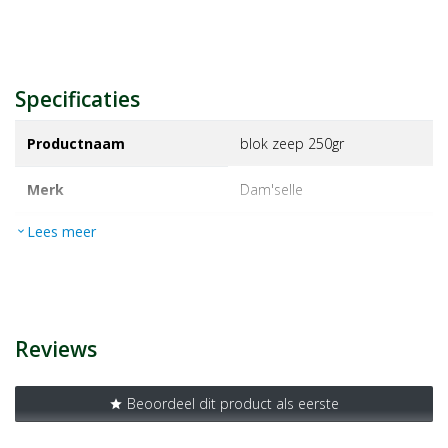
Specificaties
Productnaam
blok zeep 250gr
Merk
dam'selle
Lees meer
expand_more
EAN
8032986451790
Artikelnummer
1121838
Reviews
Beoordeel dit product als eerste
star