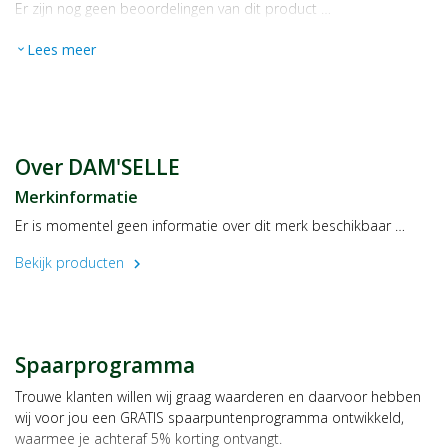
Er zijn nog geen beoordelingen van dit product …
Lees meer
expand_more
Over DAM'SELLE
Merkinformatie
Er is momentel geen informatie over dit merk beschikbaar …
Bekijk producten
chevron_right
Spaarprogramma
Trouwe klanten willen wij graag waarderen en daarvoor hebben
wij voor jou een GRATIS spaarpuntenprogramma ontwikkeld,
waarmee je achteraf 5% korting ontvangt.