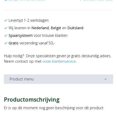
Levertijd 1-2 werkdagen
check
Wij leveren in
Nederland
,
België
en
Duitsland
check
Spaarsysteem
voor trouwe klanten
check
Gratis
verzending vanaf 50,-
check
Hulp nodig? Onze specialisten geven je gratis deskundig advies.
Neem contact op met
onze klantenservice
.
Product menu
expand_more
Productomschrijving
Er is op dit moment nog geen beschrijving voor dit product