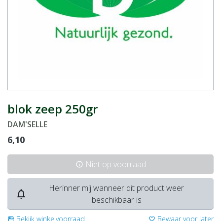
blok zeep 250gr
DAM'SELLE
6,10
Niet op voorraad
info
Herinner mij wanneer dit product weer
notifications_none
beschikbaar is
Bekijk winkelvoorraad
Bewaar voor later
storefront
favorite_border