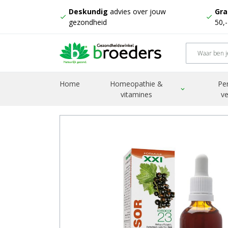
Deskundig
advies over jouw
Gra
check
check
gezondheid
50,
Home
Producten
Composor 23 rhinosor XXI
Home
Homeopathie &
Pe
expand_more
vitamines
ve