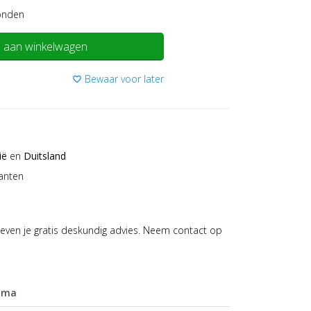
onden
 aan winkelwagen
Bewaar voor later
favorite_border
ië
en
Duitsland
anten
even je gratis deskundig advies. Neem contact op
mma