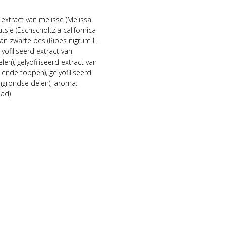
 extract van melisse (Melissa
utsje (Eschscholtzia californica
an zwarte bes (Ribes nigrum L,
yofiliseerd extract van
len), gelyofiliseerd extract van
iende toppen), gelyofiliseerd
vengrondse delen), aroma:
lad)