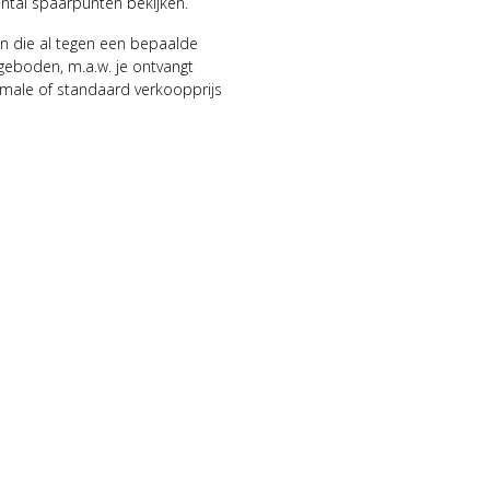
antal spaarpunten bekijken.
n die al tegen een bepaalde
geboden, m.a.w. je ontvangt
male of standaard verkoopprijs