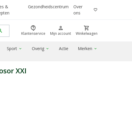
es &
Gezondheidscentrum
Over
favorite_border
epten
ons
contact_support
person
shopping_cart
rch
Klantenservice
Mijn account
Winkelwagen
Sport
Overig
Actie
Merken
expand_more
expand_more
expand_more
osor XXI