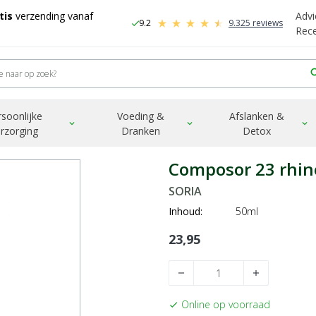
tis
verzending vanaf
Advi
9.2
9.325 reviews
check
-
Rec
sea
rsoonlijke
Voeding &
Afslanken &
expand_more
expand_more
expand_more
rzorging
Dranken
Detox
Composor 23 rhin
SORIA
Inhoud:
50ml
23,95
remove
add
Online op voorraad
check