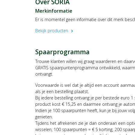
Over SORIA
Merkinformatie
Er is momentel geen informatie over dit merk besc
Bekijk producten
chevron_right
Spaarprogramma
Trouwe klanten willen wij graag waarderen en daar
GRATIS spaarpuntenprogramma ontwikkeld, waarmee
ontvangt.
Voorwaarde is wel dat je altijd een account aanm
als je een bestelling plaatst.
Bij iedere bestelling ontvang je per bestede euro 1
product kost € 15,25 en daarmee ontvang je auto
Indien je 100 spaarpunten heeft, kun je bij jouw vol
genieten.
Tijdens het afrekenen zie je dan onderaan een opt
wisselen, 100 spaarpunten = € 5 korting, 200 spaar