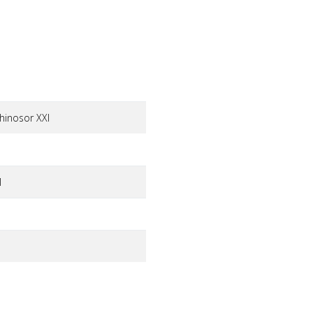
inosor XXI
1