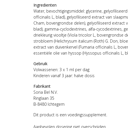
Ingredienten
Water, bevochtigingsmiddel: glycerine, gelyofiliseerd
officinalis L, blad), gelyofiliseerd extract van slaapm
Cham, bovengrondse delen), gelyofiliseerd extract v
blad), gamma-cyclodextrines, alfa-cycodextrines, gel
driekleurig viooltje (Viola tricolor L, bovengrondse de
strobloem (Helichrysum italicum (Roth) G. Don, bloe
extract van duivenkervel (Fumaria officinalis L, bo
essentiële olie van hyssop (Hyssopus officinalis L, b
Gebruik
Volwassenen: 3 x 1 ml per dag
Kinderen vanaf 3 jaar: halve dosis
Fabrikant
Soria Bel N.V.
Ringlaan 35
B-8480 Ichtegem
Dit product is een voedingssupplement.
Aanbevolen dosering niet overschrijden.