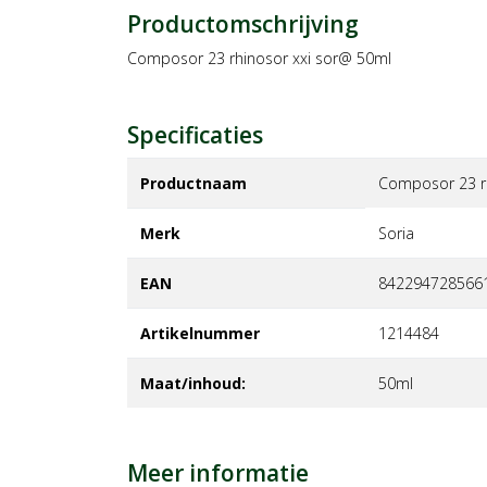
Productomschrijving
Composor 23 rhinosor xxi sor@ 50ml
Specificaties
Productnaam
Composor 23 rh
Merk
soria
EAN
842294728566
Artikelnummer
1214484
Maat/inhoud:
50ml
Meer informatie