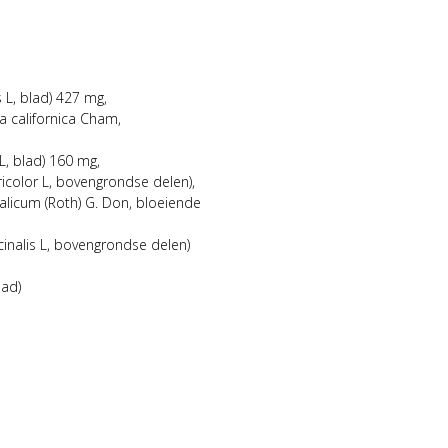
s L, blad) 427 mg,
ia californica Cham,
L, blad) 160 mg,
 tricolor L, bovengrondse delen),
talicum (Roth) G. Don, bloeiende
icinalis L, bovengrondse delen)
lad)