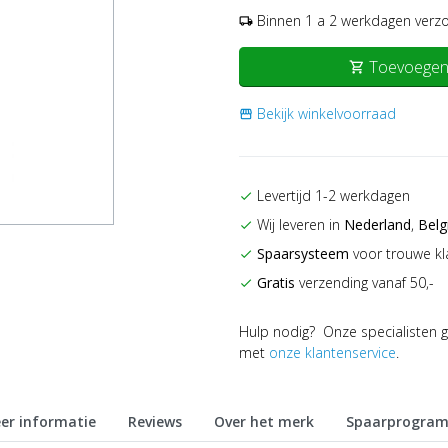
Binnen 1 a 2 werkdagen verz
local_shipping
Toevoegen
shopping_cart
Bekijk winkelvoorraad
storefront
Levertijd 1-2 werkdagen
check
Wij leveren in
Nederland
,
Belg
check
Spaarsysteem
voor trouwe kl
check
Gratis
verzending vanaf 50,-
check
Hulp nodig? Onze specialisten g
met
onze klantenservice
.
er informatie
Reviews
Over het merk
Spaarprogra