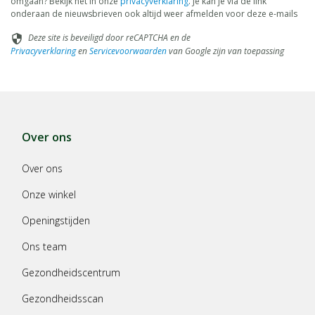
omgaan? Bekijk het in onze
privacyverklaring
. Je kan je via de link
onderaan de nieuwsbrieven ook altijd weer afmelden voor deze e-mails
Deze site is beveiligd door reCAPTCHA en de
security
Privacyverklaring
en
Servicevoorwaarden
van Google zijn van toepassing
Over ons
Over ons
Onze winkel
Openingstijden
Ons team
Gezondheidscentrum
Gezondheidsscan