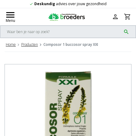
Gratis
verzending vanaf 50,-
check
menu
person
shopping_cart
Menu
search
Home
Producten
Composor 1 buccosor spray XXI