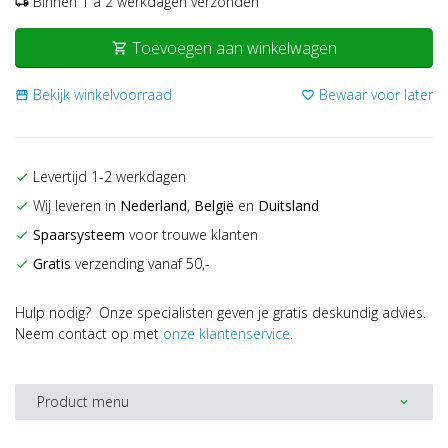
Binnen 1 a 2 werkdagen verzonden
local_shipping
Toevoegen aan winkelwagen
shopping_cart
Bekijk winkelvoorraad
Bewaar voor later
storefront
favorite_border
Levertijd 1-2 werkdagen
check
Wij leveren in
Nederland
,
België
en
Duitsland
check
Spaarsysteem
voor trouwe klanten
check
Gratis
verzending vanaf 50,-
check
Hulp nodig? Onze specialisten geven je gratis deskundig advies.
Neem contact op met
onze klantenservice
.
Product menu
expand_more