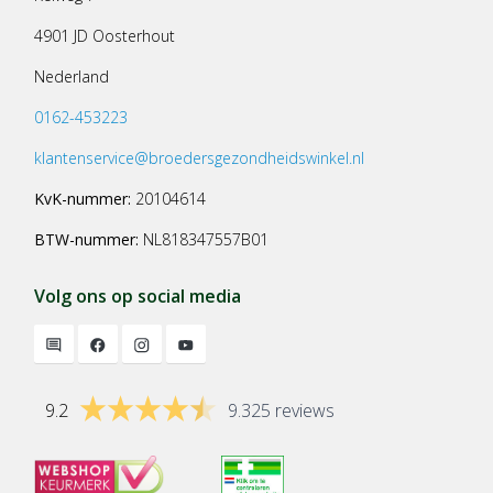
4901 JD Oosterhout
Nederland
0162-453223
klantenservice@broedersgezondheidswinkel.nl
KvK-nummer:
20104614
BTW-nummer:
NL818347557B01
Volg ons op social media
9.2
9.325 reviews