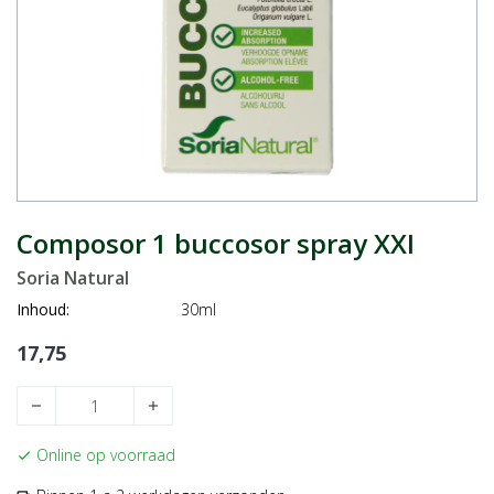
Composor 1 buccosor spray XXI
Soria Natural
Inhoud:
30ml
17,75
remove
add
Online op voorraad
check