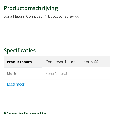
Productomschrijving
Soria Natural Composor 1 buccosor spray XXI
Specificaties
Productnaam
Composor 1 buccosor spray XXI
Merk
soria natural
Lees meer
expand_more
EAN
8422947285791
Artikelnummer
1359923
Maat/inhoud:
30ml