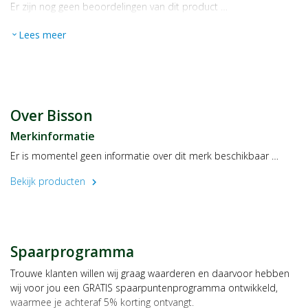
Er zijn nog geen beoordelingen van dit product …
Energie
479 kcal / 2008 kJ
Vetten
20,0 gram
Lees meer
expand_more
- waarvan verzadigd
4,4 gram
Koolhydraten
66,0 gram
- waarvan suikers
23,0 gram
Vezels
3,2 gram
Eiwitten
7,1 gram
Over Bisson
Zout
0,68 gram
Merkinformatie
Gebruik
Lekker voor tussendoor.
Er is momentel geen informatie over dit merk beschikbaar …
Bewaren
Bekijk producten
chevron_right
Bewaren op een droge en koele plaats.
Fabrikant/distributeur
Ekibio
Spaarprogramma
ZA La Boissonnette
07340 Peaugres
Trouwe klanten willen wij graag waarderen en daarvoor hebben
Frankrijk
wij voor jou een GRATIS spaarpuntenprogramma ontwikkeld,
waarmee je achteraf 5% korting ontvangt.