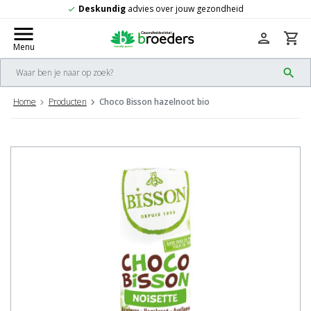
over jouw gezondheid
Gratis
verzending 
check
menu
person
shopping_cart
Menu
search
Home
Producten
Choco Bisson hazelnoot bio