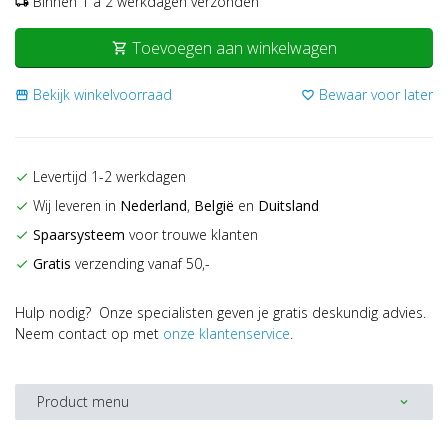
Binnen 1 a 2 werkdagen verzonden
local_shipping
Toevoegen aan winkelwagen
shopping_cart
Bekijk winkelvoorraad
Bewaar voor later
storefront
favorite_border
Levertijd 1-2 werkdagen
check
Wij leveren in
Nederland
,
België
en
Duitsland
check
Spaarsysteem
voor trouwe klanten
check
Gratis
verzending vanaf 50,-
check
Hulp nodig? Onze specialisten geven je gratis deskundig advies.
Neem contact op met
onze klantenservice
.
Product menu
expand_more