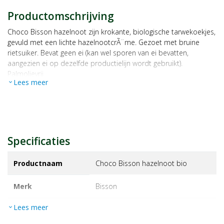
Productomschrijving
Choco Bisson hazelnoot zijn krokante, biologische tarwekoekjes,
gevuld met een lichte hazelnootcrÃ¨me. Gezoet met bruine
rietsuiker. Bevat geen ei (kan wel sporen van ei bevatten,
aangezien ei op dezelfde productielijn wordt gebruikt).
Palmolievrij.
Lees meer
expand_more
Specificaties
Productnaam
Choco Bisson hazelnoot bio
Merk
bisson
Lees meer
expand_more
EAN
3760005025268