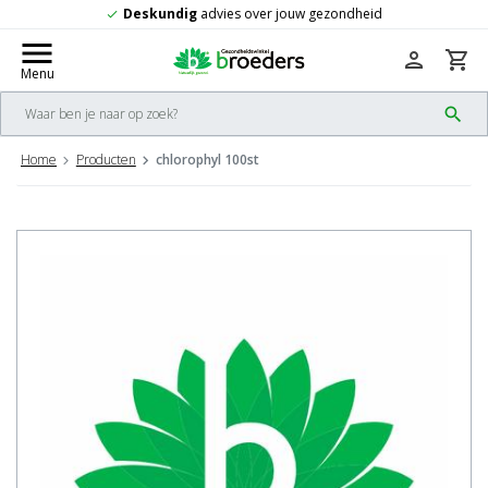
over jouw gezondheid
Gratis
verzending 
check
menu
person
shopping_cart
Menu
search
Home
Producten
chlorophyl 100st