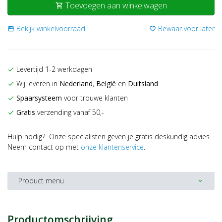
Toevoegen aan winkelwagen
shopping_cart
Bekijk winkelvoorraad
Bewaar voor later
storefront
favorite_border
Levertijd 1-2 werkdagen
check
Wij leveren in
Nederland
,
België
en
Duitsland
check
Spaarsysteem
voor trouwe klanten
check
Gratis
verzending vanaf 50,-
check
Hulp nodig? Onze specialisten geven je gratis deskundig advies.
Neem contact op met
onze klantenservice
.
Product menu
expand_more
Productomschrijving