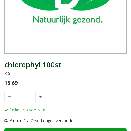
chlorophyl 100st
KAL
13,69
remove
add
Online op voorraad
check
Binnen 1 a 2 werkdagen verzonden
local_shipping