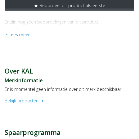
Beoordeel dit product als eerste
star
Er zijn nog geen beoordelingen van dit product …
Lees meer
expand_more
Over KAL
Merkinformatie
Er is momentel geen informatie over dit merk beschikbaar …
Bekijk producten
chevron_right
Spaarprogramma