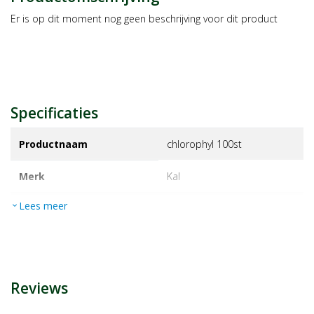
Er is op dit moment nog geen beschrijving voor dit product
Specificaties
Productnaam
chlorophyl 100st
Merk
kal
Lees meer
expand_more
EAN
4063024826045
Artikelnummer
1460809
Reviews