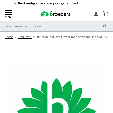
Gratis
verzending vanaf 50,-
check
menu
person
shopping_cart
Menu
search
Home
Producten
`unicorn` nail art giftset met armband, inhoud: 2 x