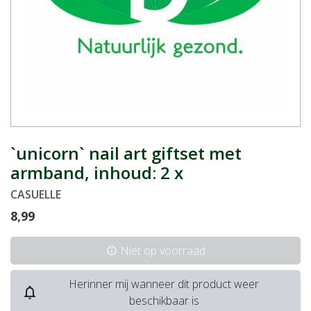
`unicorn` nail art giftset met
armband, inhoud: 2 x
CASUELLE
8,99
Niet op voorraad
info
Herinner mij wanneer dit product weer
notifications_none
beschikbaar is