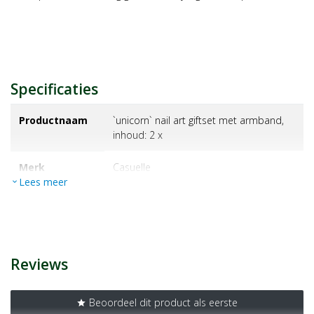
Specificaties
Productnaam
`unicorn` nail art giftset met armband,
inhoud: 2 x
Merk
casuelle
Lees meer
expand_more
EAN
8711603279442
Artikelnummer
1435578
Reviews
Beoordeel dit product als eerste
star