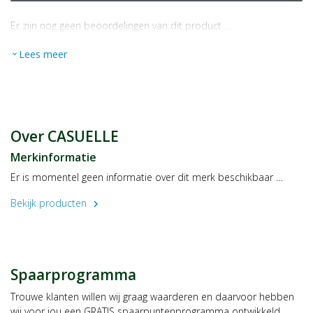
Er zijn nog geen beoordelingen van dit product …
Lees meer
expand_more
Over CASUELLE
Merkinformatie
Er is momentel geen informatie over dit merk beschikbaar …
Bekijk producten
chevron_right
Spaarprogramma
Trouwe klanten willen wij graag waarderen en daarvoor hebben
wij voor jou een GRATIS spaarpuntenprogramma ontwikkeld,