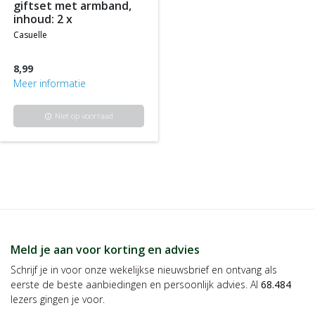
giftset met armband,
inhoud: 2 x
casuelle
8,99
Meer informatie
Niet op voorraad
info
Meld je aan voor korting en advies
Schrijf je in voor onze wekelijkse nieuwsbrief en ontvang als
eerste de beste aanbiedingen en persoonlijk advies. Al
68.484
lezers gingen je voor.