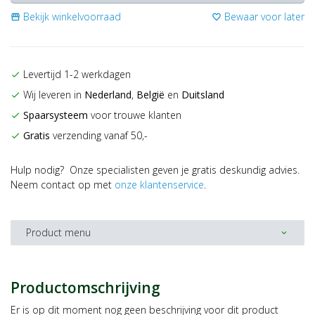
Bekijk winkelvoorraad
Bewaar voor later
storefront
favorite_border
Levertijd 1-2 werkdagen
check
Wij leveren in
Nederland
,
België
en
Duitsland
check
Spaarsysteem
voor trouwe klanten
check
Gratis
verzending vanaf 50,-
check
Hulp nodig? Onze specialisten geven je gratis deskundig advies.
Neem contact op met
onze klantenservice
.
Product menu
expand_more
Productomschrijving
Er is op dit moment nog geen beschrijving voor dit product