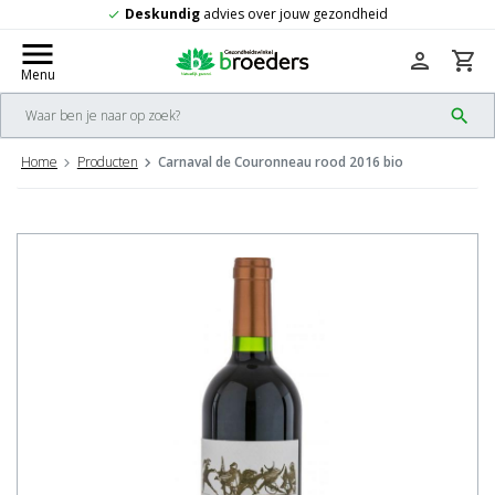
Deskundig
advies over jouw gezondheid
check
menu
person
shopping_cart
Menu
search
Home
Producten
Carnaval de Couronneau rood 2016 bio