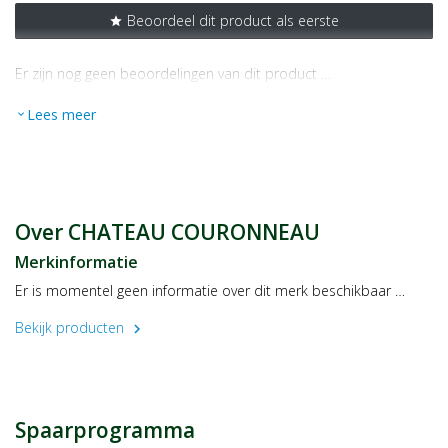
Beoordeel dit product als eerste
star
Er zijn nog geen beoordelingen van dit product …
Lees meer
expand_more
Over CHATEAU COURONNEAU
Merkinformatie
Er is momentel geen informatie over dit merk beschikbaar …
Bekijk producten
chevron_right
Spaarprogramma