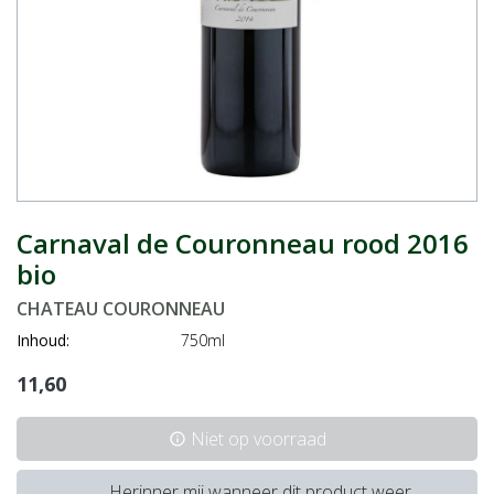
Carnaval de Couronneau rood 2016
bio
CHATEAU COURONNEAU
Inhoud:
750ml
11,60
Niet op voorraad
info
Herinner mij wanneer dit product weer