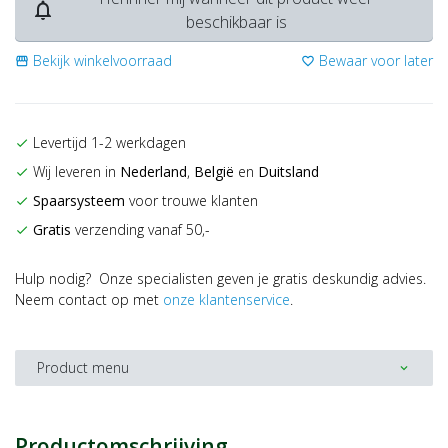
notifications_none
beschikbaar is
Bekijk winkelvoorraad
Bewaar voor later
storefront
favorite_border
Levertijd 1-2 werkdagen
check
Wij leveren in
Nederland
,
België
en
Duitsland
check
Spaarsysteem
voor trouwe klanten
check
Gratis
verzending vanaf 50,-
check
Hulp nodig? Onze specialisten geven je gratis deskundig advies.
Neem contact op met
onze klantenservice
.
Product menu
expand_more
Productomschrijving