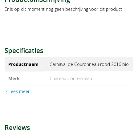
Er is op dit moment nog geen beschrijving voor dit product
Specificaties
Productnaam
Carnaval de Couronneau rood 2016 bio
Merk
chateau couronneau
Lees meer
expand_more
EAN
3760095110219
Artikelnummer
1166413
Maat/inhoud:
750ml
Reviews