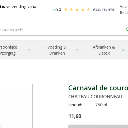
tis
verzending vanaf
Advi
9.2
9.325 reviews
check
-
Rec
sea
rsoonlijke
Voeding &
Afslanken &
expand_more
expand_more
expand_more
rzorging
Dranken
Detox
Carnaval de cour
CHATEAU COURONNEAU
Inhoud:
750ml
11,60