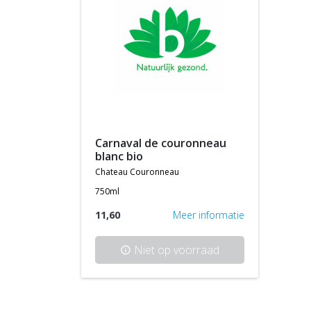
carnaval de couronneau
blanc bio
chateau couronneau
750ml
11,60
Meer informatie
Niet op voorraad
info