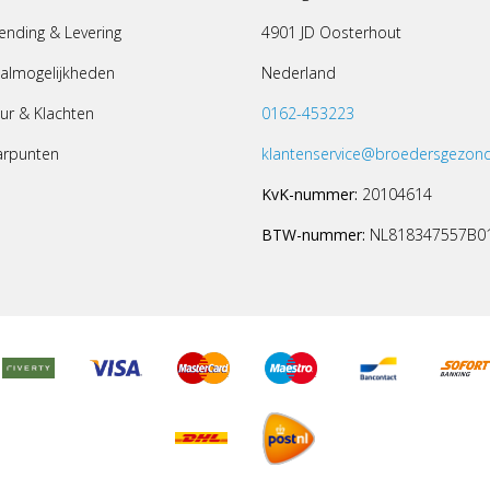
ending & Levering
4901 JD Oosterhout
almogelijkheden
Nederland
ur & Klachten
0162-453223
arpunten
klantenservice@broedersgezond
KvK-nummer:
20104614
BTW-nummer:
NL818347557B0