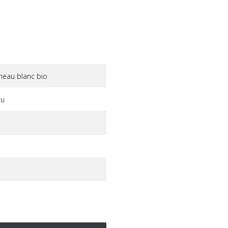
neau blanc bio
au