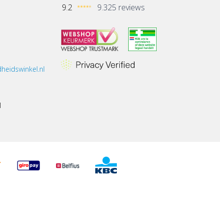
9.2
9.325 reviews
heidswinkel.nl
1