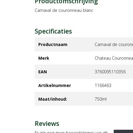
Productomschrijving
Carnaval de couronneau blanc
Specificaties
Productnaam
Carnaval de couron
Merk
chateau couronne
EAN
3760095110356
Artikelnummer
1166463
Maat/inhoud:
750ml
Reviews
Er zijn nog geen beoordelingen van dit