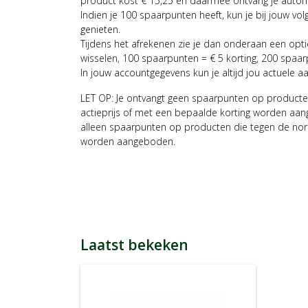
product kost € 15,25 en daarmee ontvang je auto
Indien je 100 spaarpunten heeft, kun je bij jouw vol
genieten.
Tijdens het afrekenen zie je dan onderaan een opt
wisselen, 100 spaarpunten = € 5 korting, 200 spaar
In jouw accountgegevens kun je altijd jou actuele a
LET OP: Je ontvangt geen spaarpunten op producte
actieprijs of met een bepaalde korting worden aan
alleen spaarpunten op producten die tegen de nor
worden aangeboden.
Laatst bekeken