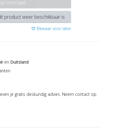
 op voorraad
it product weer beschikbaar is
Bewaar voor later
favorite_border
ië
en
Duitsland
anten
even je gratis deskundig advies. Neem contact op