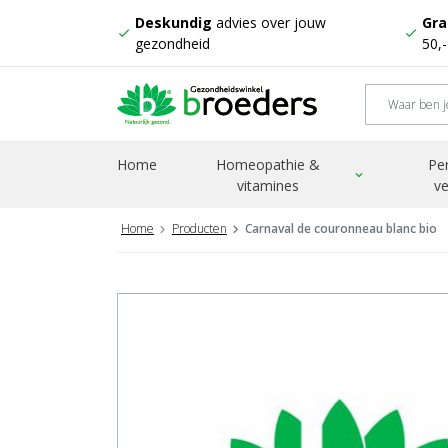
Deskundig
advies over jouw
Gra
check
check
gezondheid
50,
Home
Homeopathie &
Pe
expand_more
vitamines
ve
Home
Producten
Carnaval de couronneau blanc bio