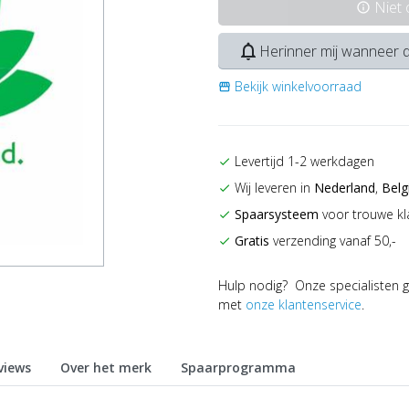
Niet
info
notifications_none
Herinner mij wanneer d
Bekijk winkelvoorraad
storefront
Levertijd 1-2 werkdagen
check
Wij leveren in
Nederland
,
Belg
check
Spaarsysteem
voor trouwe kl
check
Gratis
verzending vanaf 50,-
check
Hulp nodig? Onze specialisten g
met
onze klantenservice
.
views
Over het merk
Spaarprogramma