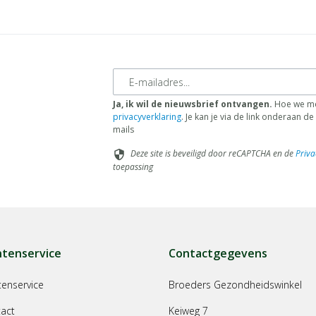
E-mailadres
Ja, ik wil de nieuwsbrief ontvangen.
Hoe we me
privacyverklaring
. Je kan je via de link onderaan 
mails
Deze site is beveiligd door reCAPTCHA en de
Priva
security
toepassing
ntenservice
Contactgegevens
tenservice
Broeders Gezondheidswinkel
act
Keiweg 7