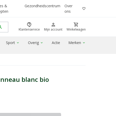
es &
Gezondheidscentrum
Over
favorite_border
epten
ons
contact_support
person
shopping_cart
rch
Klantenservice
Mijn account
Winkelwagen
Sport
Overig
Actie
Merken
expand_more
expand_more
expand_more
onneau blanc bio