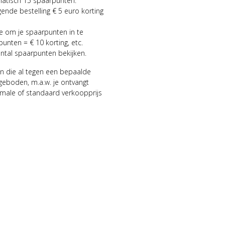
matisch 15 spaarpunten.
gende bestelling € 5 euro korting
ie om je spaarpunten in te
punten = € 10 korting, etc.
antal spaarpunten bekijken.
n die al tegen een bepaalde
geboden, m.a.w. je ontvangt
male of standaard verkoopprijs