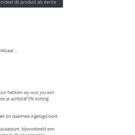
ordeel dit product als eerste
hikbaar …
voor hebben wij voor jou een
 je achteraf 5% korting
aakt en daarmee ingelogd bent
 spaarpunt, bijvoorbeeld een