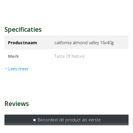
Specificaties
Productnaam
california almond valley 16x40g
Merk
taste of nature
Lees meer
expand_more
EAN
59527401593
Artikelnummer
1069143
Reviews
Beoordeel dit product als eerste
star