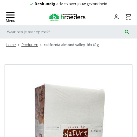
undig
advies over jouw gezondheid
Grat
check
menu
person
shopping_cart
Menu
search
Home
Producten
california almond valley 16x40g