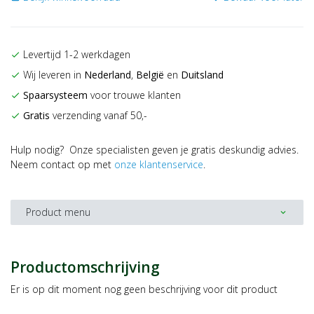
Levertijd 1-2 werkdagen
check
Wij leveren in
Nederland
,
België
en
Duitsland
check
Spaarsysteem
voor trouwe klanten
check
Gratis
verzending vanaf 50,-
check
Hulp nodig? Onze specialisten geven je gratis deskundig advies.
Neem contact op met
onze klantenservice
.
Product menu
expand_more
Productomschrijving
Er is op dit moment nog geen beschrijving voor dit product