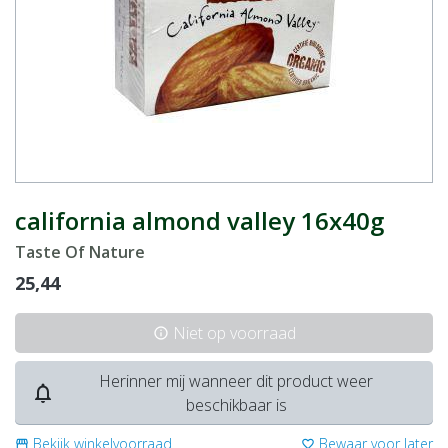
california almond valley 16x40g
Taste Of Nature
25,44
Niet op voorraad
info
Herinner mij wanneer dit product weer
notifications_none
beschikbaar is
Bekijk winkelvoorraad
Bewaar voor later
storefront
favorite_border