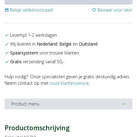
Bekijk winkelvoorraad
Bewaar voor later
storefront
favorite_border
Levertijd 1-2 werkdagen
check
Wij leveren in
Nederland
,
België
en
Duitsland
check
Spaarsysteem
voor trouwe klanten
check
Gratis
verzending vanaf 50,-
check
Hulp nodig? Onze specialisten geven je gratis deskundig advies.
Neem contact op met
onze klantenservice
.
Product menu
expand_more
Productomschrijving