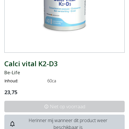
Calci vital K2-D3
Be-Life
Inhoud:
60ca
23,75
Niet op voorraad
info
Herinner mij wanneer dit product weer
notifications_none
beschikbaar is