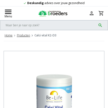
d
Gratis
verzending vanaf 50,-
check
menu
person
shopping_cart
Menu
search
Home
Producten
Calci vital K2-D3