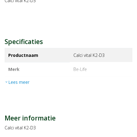
Calci vital K2-D3
Specificaties
Productnaam
Calci vital K2-D3
Merk
be-life
Lees meer
expand_more
EAN
5413134802443
Artikelnummer
1231133
Maat/inhoud:
60ca
Meer informatie
Calci vital K2-D3