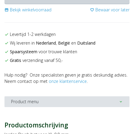
Bekijk winkelvoorraad
Bewaar voor later
storefront
favorite_border
Levertijd 1-2 werkdagen
check
Wij leveren in
Nederland
,
België
en
Duitsland
check
Spaarsysteem
voor trouwe klanten
check
Gratis
verzending vanaf 50,-
check
Hulp nodig? Onze specialisten geven je gratis deskundig advies.
Neem contact op met
onze klantenservice
.
Product menu
expand_more
Productomschrijving