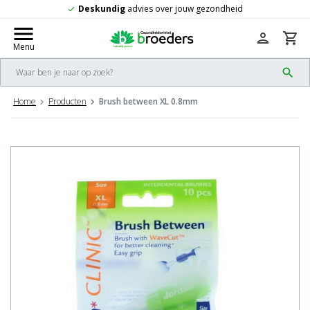
 gezondheid
Gratis
verzending vanaf 50,-
check
menu
person
shopping_cart
Menu
search
Home
Producten
Brush between XL 0.8mm