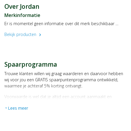
Maak voorzichtige in- en uitgaande bewegingen.
Over Jordan
Forceer de rager niet in te smalle ruimtes.
Merkinformatie
Borstel na gebruik afspoelen.
Er is momentel geen informatie over dit merk beschikbaar …
Bekijk producten
chevron_right
Spaarprogramma
Trouwe klanten willen wij graag waarderen en daarvoor hebben
wij voor jou een GRATIS spaarpuntenprogramma ontwikkeld,
waarmee je achteraf 5% korting ontvangt.
Voorwaarde is wel dat je altijd een account aanmaakt en
daarmee ingelogd bent als je een bestelling plaatst.
Lees meer
expand_more
Bij iedere bestelling ontvang je per bestede euro 1 spaarpunt,
bijvoorbeeld een product kost € 15,25 en daarmee ontvang je
automatisch 15 spaarpunten.
Indien je 100 spaarpunten heeft, kun je bij jouw volgende