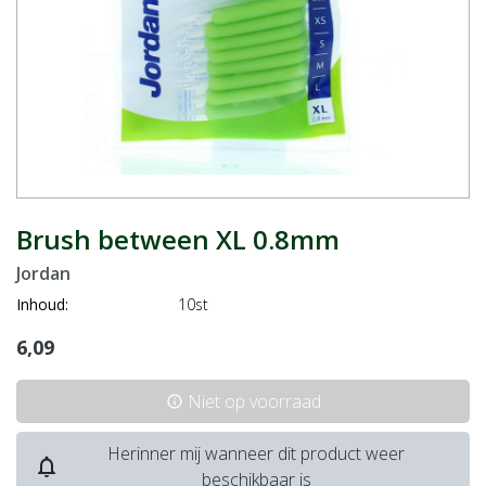
Brush between XL 0.8mm
Jordan
Inhoud:
10st
6,09
Niet op voorraad
info
Herinner mij wanneer dit product weer
notifications_none
beschikbaar is