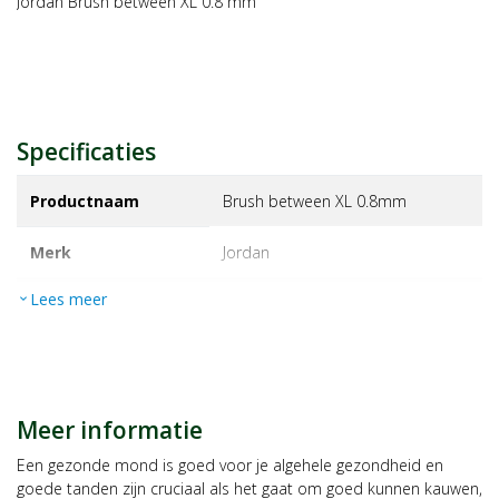
Jordan Brush between XL 0.8 mm
Specificaties
Productnaam
Brush between XL 0.8mm
Merk
jordan
Lees meer
expand_more
EAN
7046110065976
Artikelnummer
1220782
Maat/inhoud:
10st
Meer informatie
Een gezonde mond is goed voor je algehele gezondheid en
goede tanden zijn cruciaal als het gaat om goed kunnen kauwen,