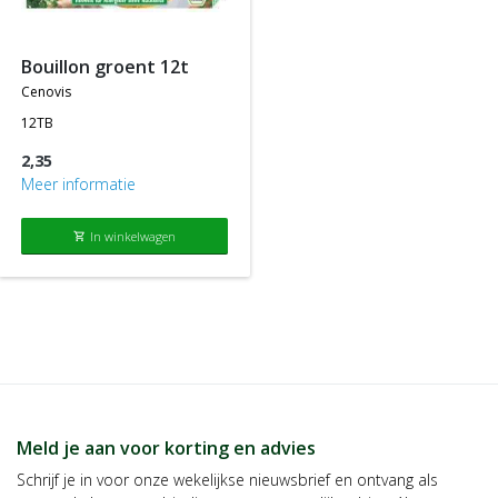
producten die tegen de normale of standaard verkoopprijs
worden aangeboden.
bouillon groent 12t
cenovis
12TB
2,35
Meer informatie
In winkelwagen
shopping_cart
Meld je aan voor korting en advies
Schrijf je in voor onze wekelijkse nieuwsbrief en ontvang als