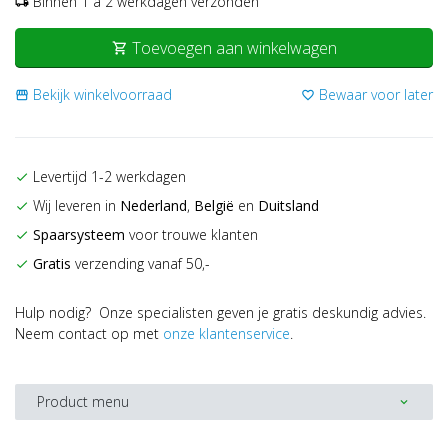
Binnen 1 a 2 werkdagen verzonden
local_shipping
Toevoegen aan winkelwagen
shopping_cart
Bekijk winkelvoorraad
Bewaar voor later
storefront
favorite_border
Levertijd 1-2 werkdagen
check
Wij leveren in
Nederland
,
België
en
Duitsland
check
Spaarsysteem
voor trouwe klanten
check
Gratis
verzending vanaf 50,-
check
Hulp nodig? Onze specialisten geven je gratis deskundig advies.
Neem contact op met
onze klantenservice
.
Product menu
expand_more