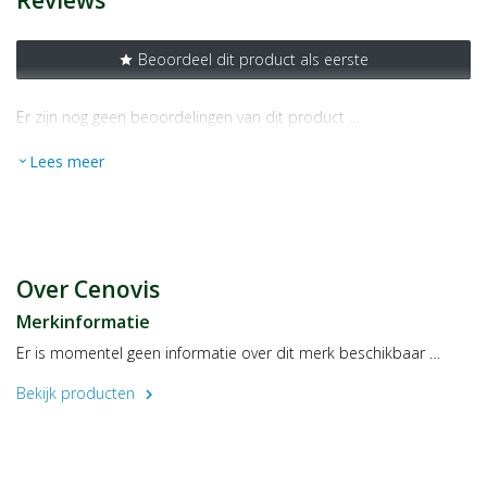
Reviews
Beoordeel dit product als eerste
star
Er zijn nog geen beoordelingen van dit product …
Lees meer
expand_more
Over Cenovis
Merkinformatie
Er is momentel geen informatie over dit merk beschikbaar …
Bekijk producten
chevron_right