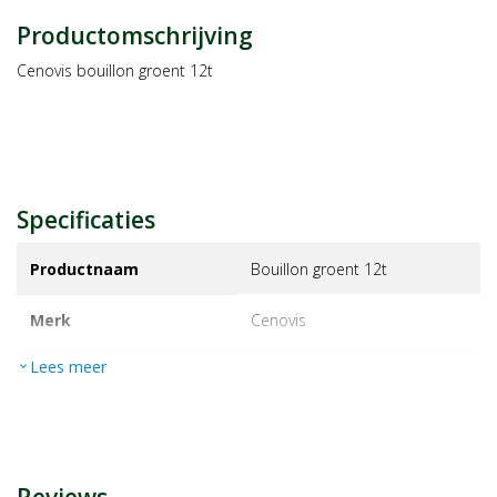
Productomschrijving
Cenovis bouillon groent 12t
Specificaties
Productnaam
Bouillon groent 12t
Merk
cenovis
Lees meer
expand_more
EAN
4000345072522
Artikelnummer
1127979
Maat/inhoud:
12TB