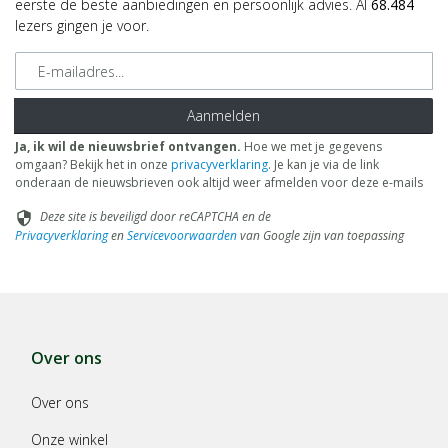
eerste de beste aanbiedingen en persoonlijk advies. Al
68.484
lezers gingen je voor.
E-mailadres
Aanmelden
Ja, ik wil de nieuwsbrief ontvangen.
Hoe we met je gegevens
omgaan? Bekijk het in onze
privacyverklaring
. Je kan je via de link
onderaan de nieuwsbrieven ook altijd weer afmelden voor deze e-mails
Deze site is beveiligd door reCAPTCHA en de
security
Privacyverklaring
en
Servicevoorwaarden
van Google zijn van toepassing
Over ons
Over ons
Onze winkel