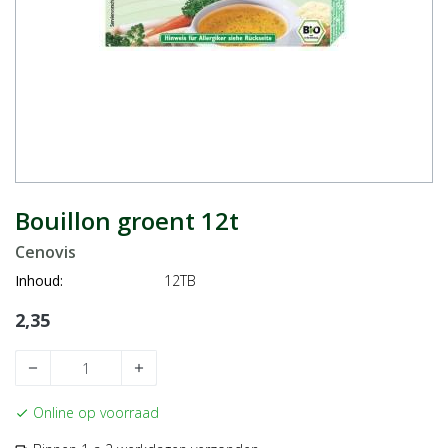
Bouillon groent 12t
Cenovis
Inhoud:
12TB
2,35
remove
add
Online op voorraad
check