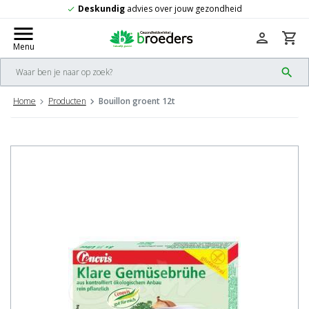
ig
advies over jouw gezondheid
Gratis
v
check
menu
person
shopping_cart
Menu
search
Home
Producten
Bouillon groent 12t