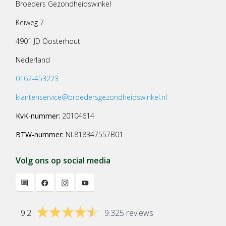
Broeders Gezondheidswinkel
Keiweg 7
4901 JD Oosterhout
Nederland
0162-453223
klantenservice@broedersgezondheidswinkel.nl
KvK-nummer:
20104614
BTW-nummer:
NL818347557B01
Volg ons op social media
9.2
9.325 reviews