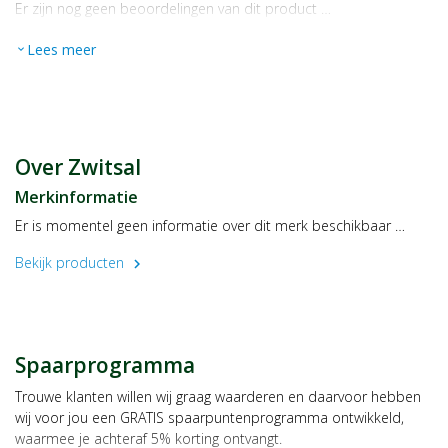
Er zijn nog geen beoordelingen van dit product …
Lees meer
expand_more
Over Zwitsal
Merkinformatie
Er is momentel geen informatie over dit merk beschikbaar …
Bekijk producten
chevron_right
Spaarprogramma
Trouwe klanten willen wij graag waarderen en daarvoor hebben
wij voor jou een GRATIS spaarpuntenprogramma ontwikkeld,
waarmee je achteraf 5% korting ontvangt.