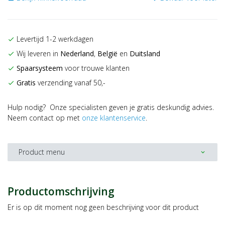
Levertijd 1-2 werkdagen
check
Wij leveren in
Nederland
,
België
en
Duitsland
check
Spaarsysteem
voor trouwe klanten
check
Gratis
verzending vanaf 50,-
check
Hulp nodig? Onze specialisten geven je gratis deskundig advies.
Neem contact op met
onze klantenservice
.
Product menu
expand_more
Productomschrijving
Er is op dit moment nog geen beschrijving voor dit product