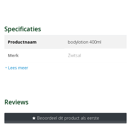
Specificaties
Productnaam
bodylotion 400ml
Merk
zwitsal
Lees meer
expand_more
EAN
J000025888789
Artikelnummer
1373543
Reviews
Beoordeel dit product als eerste
star