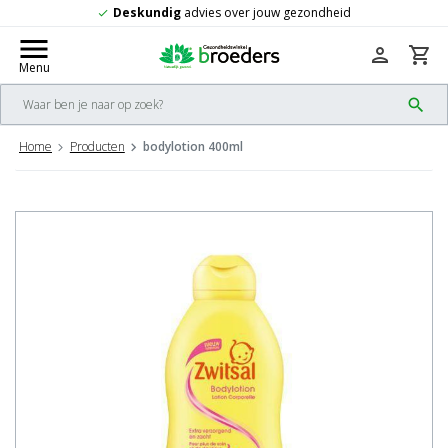
es over jouw gezondheid
Gratis
verzendi
check
menu
person
shopping_cart
Menu
search
Home
Producten
bodylotion 400ml