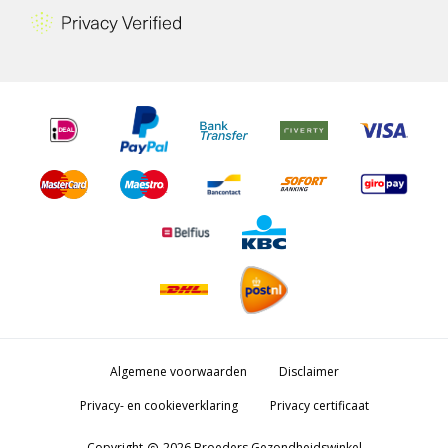
Algemene voorwaarden
Disclaimer
Privacy- en cookieverklaring
Privacy certificaat
Copyright
2026 Broeders Gezondheidswinkel
copyright