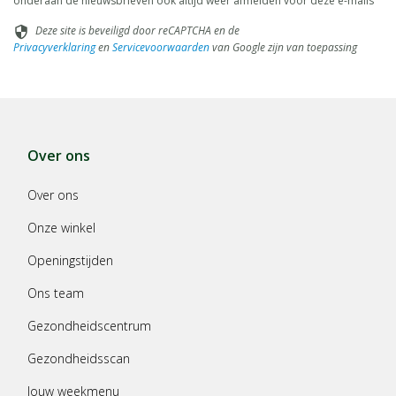
onderaan de nieuwsbrieven ook altijd weer afmelden voor deze e-mails
Deze site is beveiligd door reCAPTCHA en de
security
Privacyverklaring
en
Servicevoorwaarden
van Google zijn van toepassing
Over ons
Over ons
Onze winkel
Openingstijden
Ons team
Gezondheidscentrum
Gezondheidsscan
Jouw weekmenu