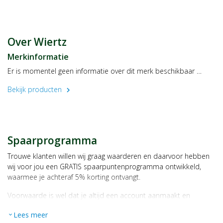
Over Wiertz
Merkinformatie
Er is momentel geen informatie over dit merk beschikbaar …
Bekijk producten
chevron_right
Spaarprogramma
Trouwe klanten willen wij graag waarderen en daarvoor hebben
wij voor jou een GRATIS spaarpuntenprogramma ontwikkeld,
waarmee je achteraf 5% korting ontvangt.
Voorwaarde is wel dat je altijd een account aanmaakt en
daarmee ingelogd bent als je een bestelling plaatst.
Lees meer
expand_more
Bij iedere bestelling ontvang je per bestede euro 1 spaarpunt,