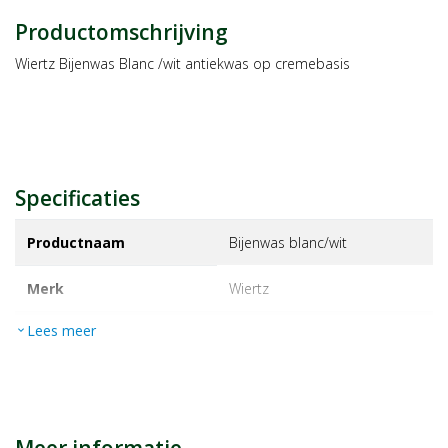
Productomschrijving
Wiertz Bijenwas Blanc /wit antiekwas op cremebasis
Specificaties
Productnaam
Bijenwas blanc/wit
Merk
wiertz
Lees meer
expand_more
EAN
8712016012091
Artikelnummer
1077745
Maat/inhoud:
500ml