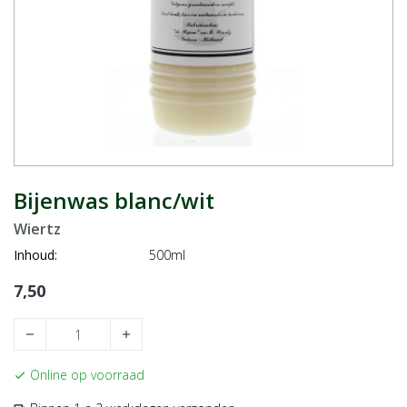
Bijenwas blanc/wit
Wiertz
Inhoud:
500ml
7,50
remove
add
Online op voorraad
check