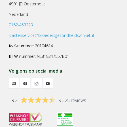
4901 JD Oosterhout
Nederland
0162-453223
klantenservice@broedersgezondheidswinkel.nl
KvK-nummer:
20104614
BTW-nummer:
NL818347557B01
Volg ons op social media
9.2
9.325 reviews