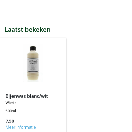
bijvoorbeeld een product kost € 15,25 en daarmee ontvang je
automatisch 15 spaarpunten.
Indien je 100 spaarpunten heeft, kun je bij jouw volgende
bestelling € 5 euro korting genieten.
Tijdens het afrekenen zie je dan onderaan een optie om je
Laatst bekeken
spaarpunten in te wisselen, 100 spaarpunten = € 5 korting, 200
spaarpunten = € 10 korting, etc.
In jouw accountgegevens kun je altijd jou actuele aantal
spaarpunten bekijken.
LET OP: Je ontvangt geen spaarpunten op producten die al tegen
een bepaalde actieprijs of met een bepaalde korting worden
aangeboden, m.a.w. je ontvangt alleen spaarpunten op
producten die tegen de normale of standaard verkoopprijs
worden aangeboden.
bijenwas blanc/wit
wiertz
500ml
7,50
Meer informatie