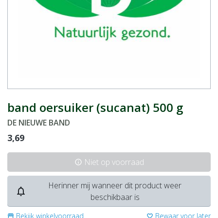
band oersuiker (sucanat) 500 g
DE NIEUWE BAND
3,69
Niet op voorraad
info
Herinner mij wanneer dit product weer
notifications_none
beschikbaar is
Bekijk winkelvoorraad
Bewaar voor later
storefront
favorite_border