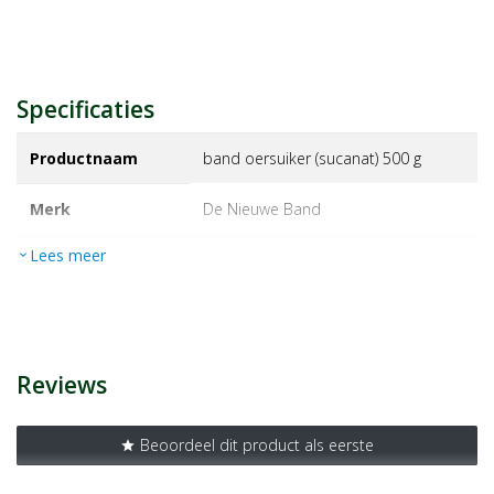
Specificaties
Productnaam
band oersuiker (sucanat) 500 g
Merk
de nieuwe band
Lees meer
expand_more
EAN
8713326190080
Artikelnummer
1160060
Reviews
Beoordeel dit product als eerste
star