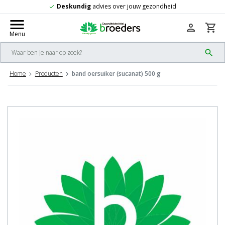
Deskundig
advies over jouw gezondheid
check
menu
person
shopping_cart
Menu
search
Home
Producten
band oersuiker (sucanat) 500 g