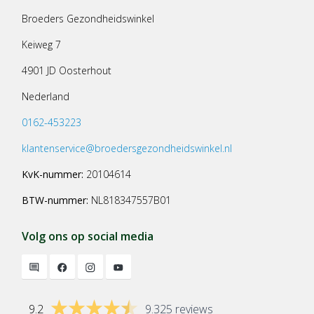
Broeders Gezondheidswinkel
Keiweg 7
4901 JD Oosterhout
Nederland
0162-453223
klantenservice@broedersgezondheidswinkel.nl
KvK-nummer:
20104614
BTW-nummer:
NL818347557B01
Volg ons op social media
9.2
9.325 reviews