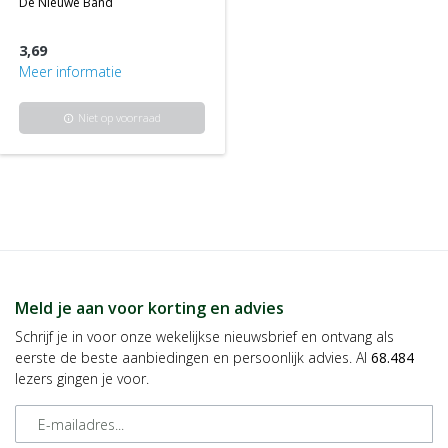
de nieuwe band
3,69
Meer informatie
Niet op voorraad
info
Meld je aan voor korting en advies
Schrijf je in voor onze wekelijkse nieuwsbrief en ontvang als
eerste de beste aanbiedingen en persoonlijk advies. Al
68.484
lezers gingen je voor.
E-mailadres