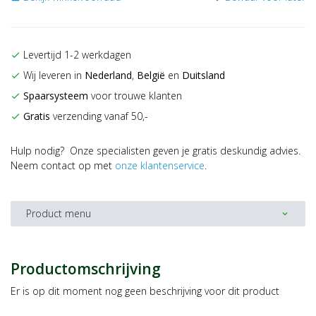
Levertijd 1-2 werkdagen
check
Wij leveren in
Nederland
,
België
en
Duitsland
check
Spaarsysteem
voor trouwe klanten
check
Gratis
verzending vanaf 50,-
check
Hulp nodig? Onze specialisten geven je gratis deskundig advies.
Neem contact op met
onze klantenservice
.
Product menu
expand_more
Productomschrijving
Er is op dit moment nog geen beschrijving voor dit product