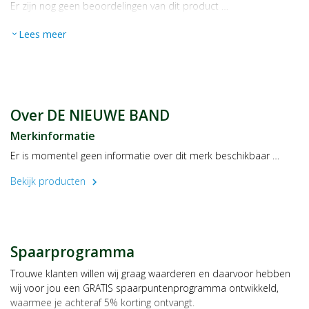
Er zijn nog geen beoordelingen van dit product …
Lees meer
expand_more
Over DE NIEUWE BAND
Merkinformatie
Er is momentel geen informatie over dit merk beschikbaar …
Bekijk producten
chevron_right
Spaarprogramma
Trouwe klanten willen wij graag waarderen en daarvoor hebben
wij voor jou een GRATIS spaarpuntenprogramma ontwikkeld,
waarmee je achteraf 5% korting ontvangt.