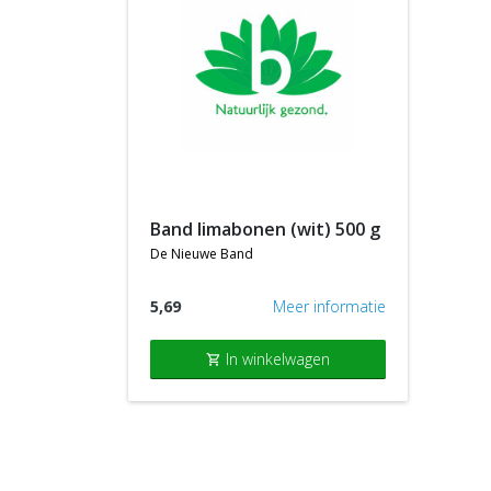
band limabonen (wit) 500 g
de nieuwe band
5,69
Meer informatie
In winkelwagen
shopping_cart