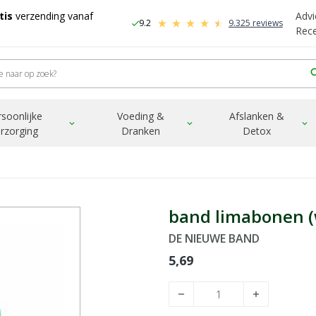
tis
verzending vanaf
Advi
9.2
9.325 reviews
check
-
Rec
sea
rsoonlijke
Voeding &
Afslanken &
expand_more
expand_more
expand_more
rzorging
Dranken
Detox
band limabonen (w
DE NIEUWE BAND
5,69
remove
add