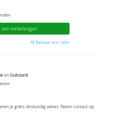
onden
 aan winkelwagen
Bewaar voor later
favorite_border
ië
en
Duitsland
anten
even je gratis deskundig advies. Neem contact op