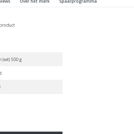
views
Over het merk
Spaarprogramma
 product
(wit) 500 g
d
3