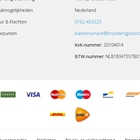
almogelijkheden
Nederland
ur & Klachten
0162-453223
arpunten
klantenservice@broedersgezond
KvK-nummer:
20104614
BTW-nummer:
NL818347557B0