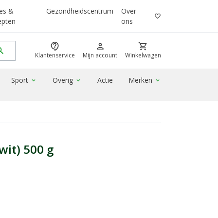
es &
Gezondheidscentrum
Over
favorite_border
epten
ons
contact_support
person
shopping_cart
rch
Klantenservice
Mijn account
Winkelwagen
Sport
Overig
Actie
Merken
expand_more
expand_more
expand_more
it) 500 g