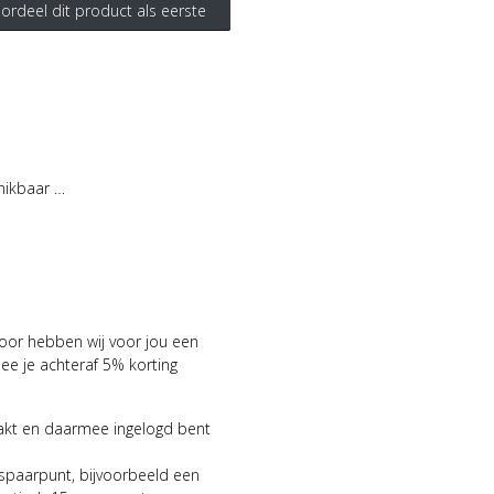
ordeel dit product als eerste
hikbaar …
voor hebben wij voor jou een
 je achteraf 5% korting
aakt en daarmee ingelogd bent
 spaarpunt, bijvoorbeeld een