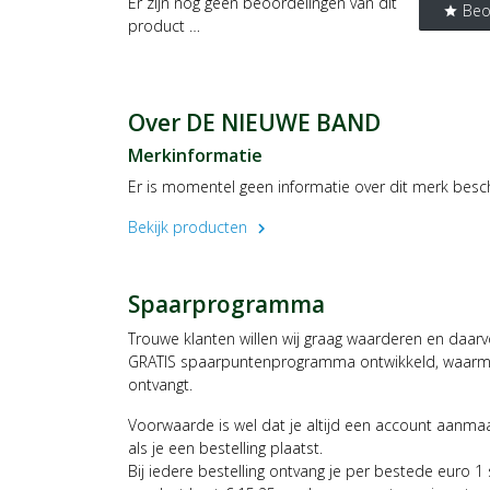
Er zijn nog geen beoordelingen van dit
Beo
star
product …
Over DE NIEUWE BAND
Merkinformatie
Er is momentel geen informatie over dit merk besc
Bekijk producten
chevron_right
Spaarprogramma
Trouwe klanten willen wij graag waarderen en daar
GRATIS spaarpuntenprogramma ontwikkeld, waarmee
ontvangt.
Voorwaarde is wel dat je altijd een account aanm
als je een bestelling plaatst.
Bij iedere bestelling ontvang je per bestede euro 1