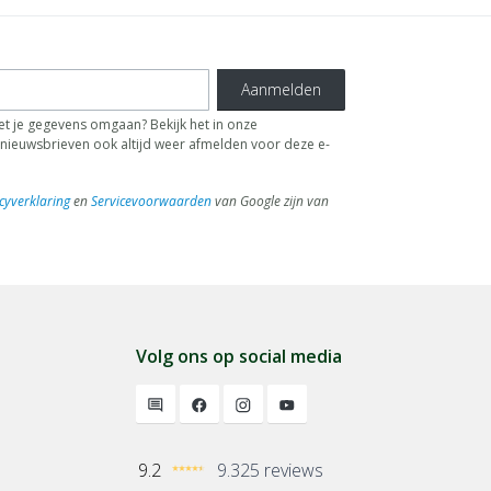
Aanmelden
t je gegevens omgaan? Bekijk het in onze
de nieuwsbrieven ook altijd weer afmelden voor deze e-
cyverklaring
en
Servicevoorwaarden
van Google zijn van
Volg ons op social media
9.2
9.325 reviews