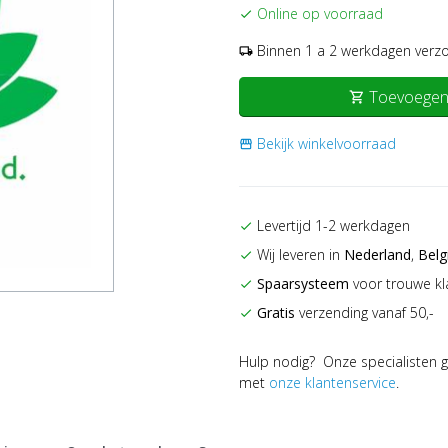
Online op voorraad
check
Binnen 1 a 2 werkdagen verz
local_shipping
Toevoegen
shopping_cart
Bekijk winkelvoorraad
storefront
Levertijd 1-2 werkdagen
check
Wij leveren in
Nederland
,
Belg
check
Spaarsysteem
voor trouwe kl
check
Gratis
verzending vanaf 50,-
check
Hulp nodig? Onze specialisten g
met
onze klantenservice
.