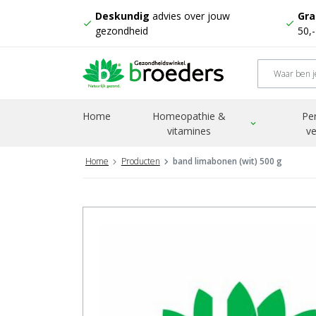
Deskundig
advies over jouw
Gra
check
check
gezondheid
50,
Home
Homeopathie &
Pe
expand_more
vitamines
ve
Home
Producten
band limabonen (wit) 500 g