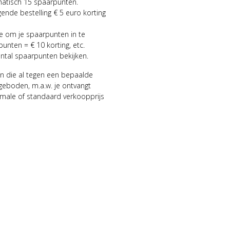
matisch 15 spaarpunten.
gende bestelling € 5 euro korting
ie om je spaarpunten in te
punten = € 10 korting, etc.
antal spaarpunten bekijken.
n die al tegen een bepaalde
geboden, m.a.w. je ontvangt
male of standaard verkoopprijs