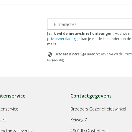
E-mailadres
Ja, ik wil de nieuwsbrief ontvangen.
Hoe we me
privacyverklaring
. Je kan je via de link onderaan 
mails
Deze site is beveiligd door reCAPTCHA en de
Priva
security
toepassing
ntenservice
Contactgegevens
tenservice
Broeders Gezondheidswinkel
act
Keiweg 7
ending & Levering
4901 JD Oosterhout