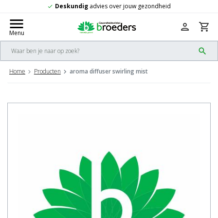
undig
advies over jouw gezondheid
Grat
check
menu
person
shopping_cart
Menu
search
Home
Producten
aroma diffuser swirling mist