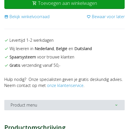
Toevoegen aan winkelwagen
shopping_cart
Bekijk winkelvoorraad
Bewaar voor later
storefront
favorite_border
Levertijd 1-2 werkdagen
check
Wij leveren in
Nederland
,
België
en
Duitsland
check
Spaarsysteem
voor trouwe klanten
check
Gratis
verzending vanaf 50,-
check
Hulp nodig? Onze specialisten geven je gratis deskundig advies.
Neem contact op met
onze klantenservice
.
Product menu
expand_more
Productomschrijving