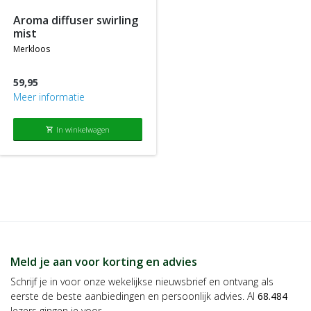
aroma diffuser swirling
mist
merkloos
59,95
Meer informatie
In winkelwagen
shopping_cart
Meld je aan voor korting en advies
Schrijf je in voor onze wekelijkse nieuwsbrief en ontvang als
eerste de beste aanbiedingen en persoonlijk advies. Al
68.484
lezers gingen je voor.