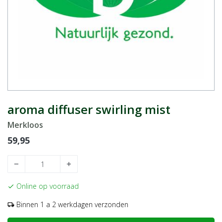
aroma diffuser swirling mist
Merkloos
59,95
remove
add
Online op voorraad
check
Binnen 1 a 2 werkdagen verzonden
local_shipping