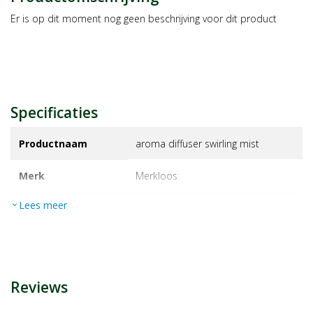
Er is op dit moment nog geen beschrijving voor dit product
Specificaties
Productnaam
aroma diffuser swirling mist
Merk
merkloos
Lees meer
expand_more
EAN
8720088173091
Artikelnummer
14323005
Reviews