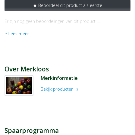
Beoordeel dit product als eerste
star
Er zijn nog geen beoordelingen van dit product …
Lees meer
expand_more
Over Merkloos
Merkinformatie
Bekijk producten
chevron_right
Spaarprogramma