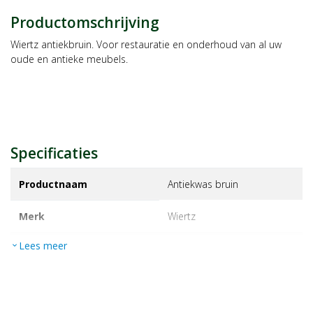
Productomschrijving
Wiertz antiekbruin. Voor restauratie en onderhoud van al uw
oude en antieke meubels.
Specificaties
Productnaam
Antiekwas bruin
Merk
wiertz
Lees meer
expand_more
EAN
8712016025039
Artikelnummer
1077747
Maat/inhoud:
380ml