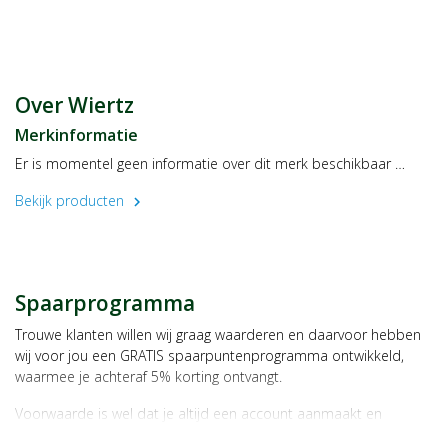
Vouersweg 107-B
6161AG Geleen
Over Wiertz
Merkinformatie
Er is momentel geen informatie over dit merk beschikbaar …
Bekijk producten
chevron_right
Spaarprogramma
Trouwe klanten willen wij graag waarderen en daarvoor hebben
wij voor jou een GRATIS spaarpuntenprogramma ontwikkeld,
waarmee je achteraf 5% korting ontvangt.
Voorwaarde is wel dat je altijd een account aanmaakt en
daarmee ingelogd bent als je een bestelling plaatst.