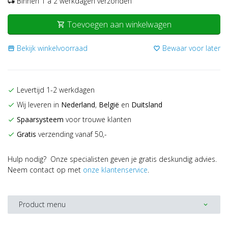
Binnen 1 a 2 werkdagen verzonden
local_shipping
Toevoegen aan winkelwagen
shopping_cart
Bekijk winkelvoorraad
Bewaar voor later
storefront
favorite_border
Levertijd 1-2 werkdagen
check
Wij leveren in
Nederland
,
België
en
Duitsland
check
Spaarsysteem
voor trouwe klanten
check
Gratis
verzending vanaf 50,-
check
Hulp nodig? Onze specialisten geven je gratis deskundig advies.
Neem contact op met
onze klantenservice
.
Product menu
expand_more