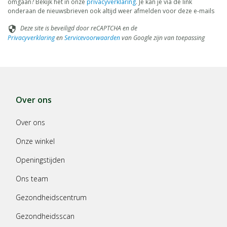
omgaan? Bekijk het in onze
privacyverklaring
. Je kan je via de link
onderaan de nieuwsbrieven ook altijd weer afmelden voor deze e-mails
Deze site is beveiligd door reCAPTCHA en de
security
Privacyverklaring
en
Servicevoorwaarden
van Google zijn van toepassing
Over ons
Over ons
Onze winkel
Openingstijden
Ons team
Gezondheidscentrum
Gezondheidsscan