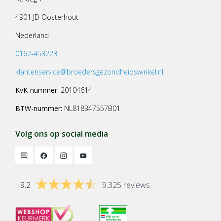
4901 JD Oosterhout
Nederland
0162-453223
klantenservice@broedersgezondheidswinkel.nl
KvK-nummer:
20104614
BTW-nummer:
NL818347557B01
Volg ons op social media
9.2
9.325 reviews