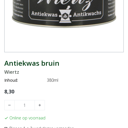
Antiekwas bruin
Wiertz
Inhoud:
380ml
8,30
remove
add
Online op voorraad
check