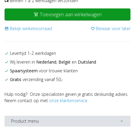
Binnen 1 a 2 werkdagen verzonden
local_shipping
Toevoegen aan winkelwagen
shopping_cart
Bekijk winkelvoorraad
Bewaar voor later
storefront
favorite_border
Levertijd 1-2 werkdagen
check
Wij leveren in
Nederland
,
België
en
Duitsland
check
Spaarsysteem
voor trouwe klanten
check
Gratis
verzending vanaf 50,-
check
Hulp nodig? Onze specialisten geven je gratis deskundig advies.
Neem contact op met
onze klantenservice
.
Product menu
expand_more