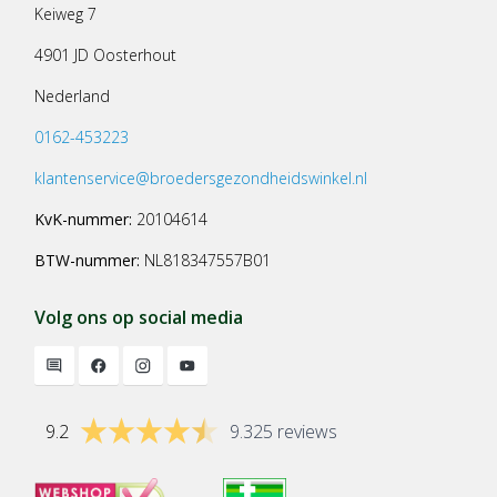
Keiweg 7
4901 JD Oosterhout
Nederland
0162-453223
klantenservice@broedersgezondheidswinkel.nl
KvK-nummer:
20104614
BTW-nummer:
NL818347557B01
Volg ons op social media
9.2
9.325 reviews