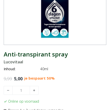
Anti-transpirant spray
Lucovitaal
Inhoud:
40ml
9,99
5,00
je bespaart 50%
remove
add
Online op voorraad
check