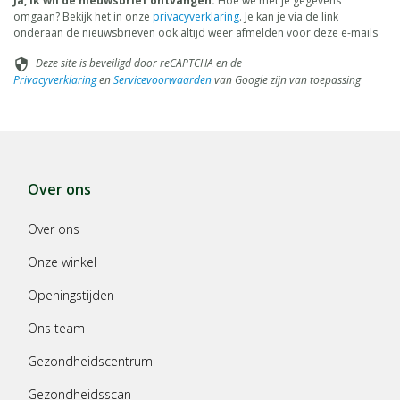
Ja, ik wil de nieuwsbrief ontvangen.
Hoe we met je gegevens
omgaan? Bekijk het in onze
privacyverklaring
. Je kan je via de link
onderaan de nieuwsbrieven ook altijd weer afmelden voor deze e-mails
Deze site is beveiligd door reCAPTCHA en de
security
Privacyverklaring
en
Servicevoorwaarden
van Google zijn van toepassing
Over ons
Over ons
Onze winkel
Openingstijden
Ons team
Gezondheidscentrum
Gezondheidsscan