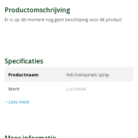
Productomschrijving
Er is op dit moment nog geen beschrijving voor dit product
Specificaties
Productnaam
Anti-transpirant spray
Merk
lucovitaal
Lees meer
expand_more
EAN
8713713077079
Artikelnummer
1448302
Maat/inhoud:
40ml