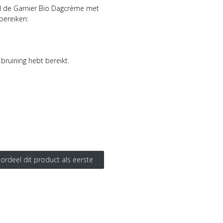
d de Garnier Bio Dagcrème met
bereiken:
bruining hebt bereikt.
ordeel dit product als eerste