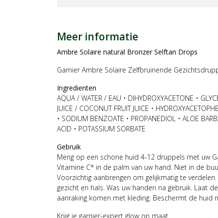
Meer informatie
Ambre Solaire natural Bronzer Selftan Drops
Garnier Ambre Solaire Zelfbruinende Gezichtsdrup
Ingredienten
AQUA / WATER / EAU • DIHYDROXYACETONE • GLYC
JUICE / COCONUT FRUIT JUICE • HYDROXYACETOP
• SODIUM BENZOATE • PROPANEDIOL • ALOE BARBAD
ACID • POTASSIUM SORBATE
Gebruik
Meng op een schone huid 4-12 druppels met uw G
Vitamine C* in de palm van uw hand. Niet in de bu
Voorzichtig aanbrengen om gelijkmatig te verdelen. 
gezicht en hals. Was uw handen na gebruik. Laat de 
aanraking komen met kleding. Beschermt de huid n
Krijg je garnier-expert glow op maat