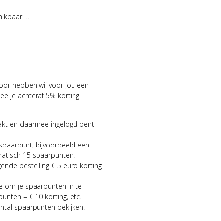
hikbaar …
voor hebben wij voor jou een
 je achteraf 5% korting
aakt en daarmee ingelogd bent
 spaarpunt, bijvoorbeeld een
matisch 15 spaarpunten.
gende bestelling € 5 euro korting
ie om je spaarpunten in te
punten = € 10 korting, etc.
antal spaarpunten bekijken.