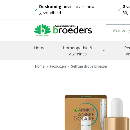
Deskundig
advies over jouw
Gra
check
check
gezondheid
50,
Home
Homeopathie &
Pe
expand_more
vitamines
ve
Home
Producten
Selftan drops bronzer