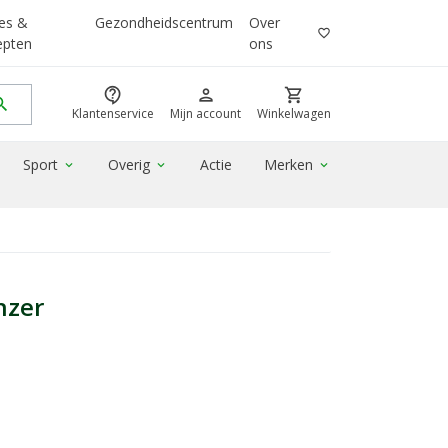
es &
Gezondheidscentrum
Over
favorite_border
epten
ons
contact_support
person
shopping_cart
rch
Klantenservice
Mijn account
Winkelwagen
Sport
Overig
Actie
Merken
expand_more
expand_more
expand_more
nzer