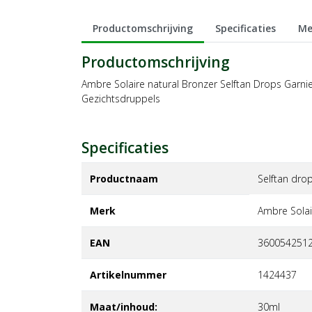
Productomschrijving
Specificaties
Me
Productomschrijving
Ambre Solaire natural Bronzer Selftan Drops Garni
Gezichtsdruppels
Specificaties
Productnaam
Selftan dro
Merk
ambre solai
EAN
360054251
Artikelnummer
1424437
Maat/inhoud:
30ml