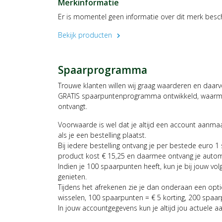
Merkinformatie
Er is momentel geen informatie over dit merk besc
Bekijk producten
chevron_right
Spaarprogramma
Trouwe klanten willen wij graag waarderen en daar
GRATIS spaarpuntenprogramma ontwikkeld, waarmee
ontvangt.
Voorwaarde is wel dat je altijd een account aanm
als je een bestelling plaatst.
Bij iedere bestelling ontvang je per bestede euro 1
product kost € 15,25 en daarmee ontvang je auto
Indien je 100 spaarpunten heeft, kun je bij jouw vol
genieten.
Tijdens het afrekenen zie je dan onderaan een opt
wisselen, 100 spaarpunten = € 5 korting, 200 spaar
In jouw accountgegevens kun je altijd jou actuele a