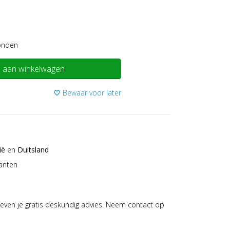
onden
 aan winkelwagen
Bewaar voor later
favorite_border
ië
en
Duitsland
anten
even je gratis deskundig advies. Neem contact op