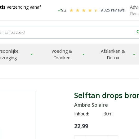
tis
verzending vanaf
Advi
9.2
9.325 reviews
check
-
Rec
sea
rsoonlijke
Voeding &
Afslanken &
expand_more
expand_more
expand_more
rzorging
Dranken
Detox
Selftan drops bro
Ambre Solaire
Inhoud:
30ml
22,99