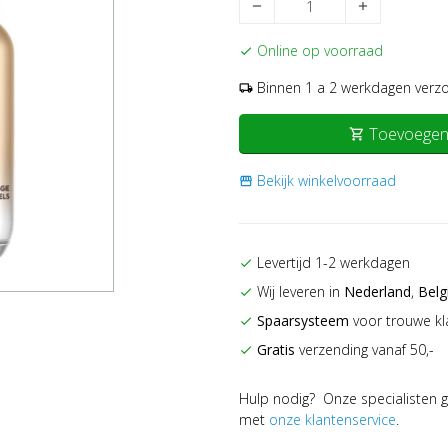
remove
add
Online op voorraad
check
Binnen 1 a 2 werkdagen verz
local_shipping
Toevoegen
shopping_cart
Bekijk winkelvoorraad
storefront
Levertijd 1-2 werkdagen
check
Wij leveren in
Nederland
,
Belg
check
Spaarsysteem
voor trouwe kl
check
Gratis
verzending vanaf 50,-
check
Hulp nodig? Onze specialisten g
met
onze klantenservice
.