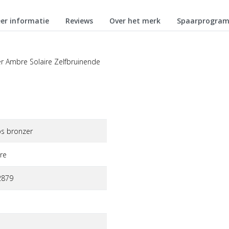
er informatie
Reviews
Over het merk
Spaarprogra
er Ambre Solaire Zelfbruinende
ps bronzer
re
2879