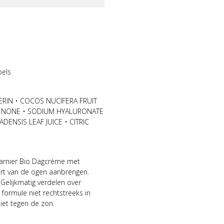
pels
ERIN • COCOS NUCIFERA FRUIT
HENONE • SODIUM HYALURONATE
ENSIS LEAF JUICE • CITRIC
arnier Bio Dagcrème met
urt van de ogen aanbrengen.
Gelijkmatig verdelen over
formule niet rechtstreeks in
iet tegen de zon.