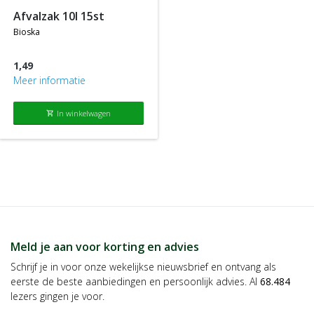
afvalzak 10l 15st
bioska
1,49
Meer informatie
In winkelwagen
shopping_cart
Meld je aan voor korting en advies
Schrijf je in voor onze wekelijkse nieuwsbrief en ontvang als
eerste de beste aanbiedingen en persoonlijk advies. Al
68.484
lezers gingen je voor.