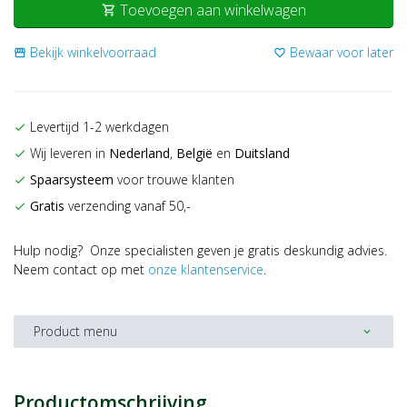
Toevoegen aan winkelwagen
shopping_cart
Bekijk winkelvoorraad
Bewaar voor later
storefront
favorite_border
Levertijd 1-2 werkdagen
check
Wij leveren in
Nederland
,
België
en
Duitsland
check
Spaarsysteem
voor trouwe klanten
check
Gratis
verzending vanaf 50,-
check
Hulp nodig? Onze specialisten geven je gratis deskundig advies.
Neem contact op met
onze klantenservice
.
Product menu
expand_more
Productomschrijving