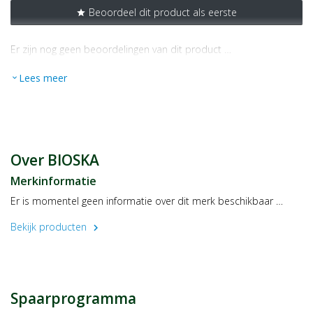
Beoordeel dit product als eerste
star
Er zijn nog geen beoordelingen van dit product …
Lees meer
expand_more
Over BIOSKA
Merkinformatie
Er is momentel geen informatie over dit merk beschikbaar …
Bekijk producten
chevron_right
Spaarprogramma