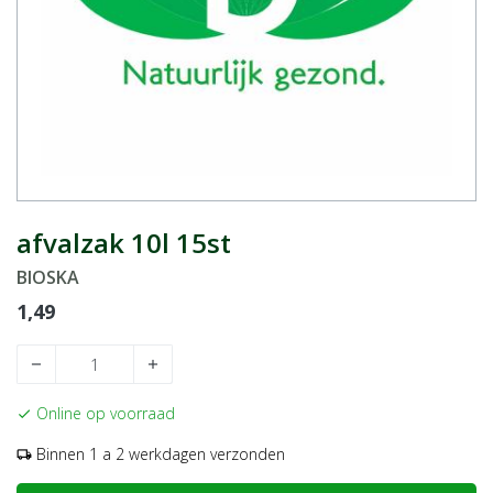
afvalzak 10l 15st
BIOSKA
1,49
remove
add
Online op voorraad
check
Binnen 1 a 2 werkdagen verzonden
local_shipping