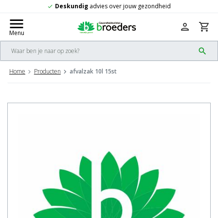
ig
advies over jouw gezondheid
Gratis
v
check
menu
person
shopping_cart
Menu
search
Home
Producten
afvalzak 10l 15st