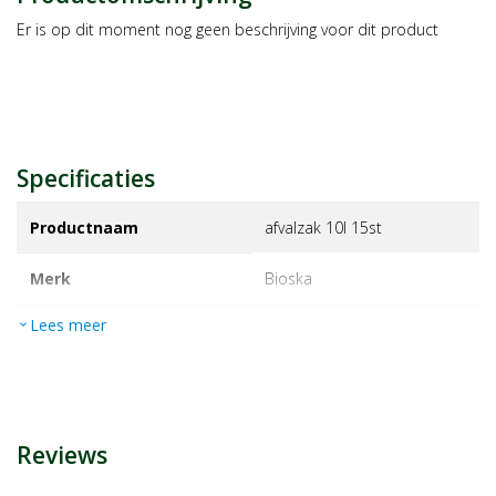
Er is op dit moment nog geen beschrijving voor dit product
Specificaties
Productnaam
afvalzak 10l 15st
Merk
bioska
Lees meer
expand_more
EAN
6414630020101
Artikelnummer
1355413
Reviews