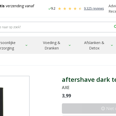
tis
verzending vanaf
Advi
9.2
9.325 reviews
check
-
Rec
sea
rsoonlijke
Voeding &
Afslanken &
expand_more
expand_more
expand_more
rzorging
Dranken
Detox
aftershave dark 
AXE
3,99
Niet
info