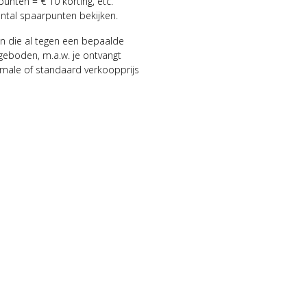
punten = € 10 korting, etc.
antal spaarpunten bekijken.
n die al tegen een bepaalde
geboden, m.a.w. je ontvangt
male of standaard verkoopprijs