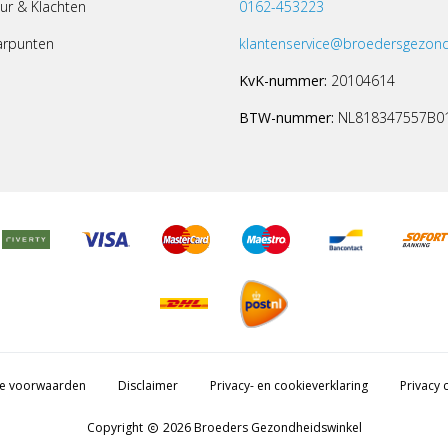
ur & Klachten
0162-453223
arpunten
klantenservice@broedersgezond
KvK-nummer:
20104614
BTW-nummer:
NL818347557B0
e voorwaarden
Disclaimer
Privacy- en cookieverklaring
Privacy c
Copyright
2026 Broeders Gezondheidswinkel
copyright