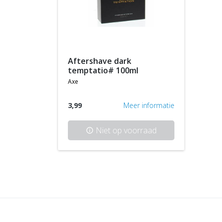
aftershave dark
temptatio# 100ml
axe
3,99
Meer informatie
Niet op voorraad
info