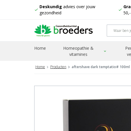
Deskundig
advies over jouw
Gra
check
check
gezondheid
50,
Home
Homeopathie &
Pe
expand_more
vitamines
ve
Home
Producten
aftershave dark temptatio# 100ml