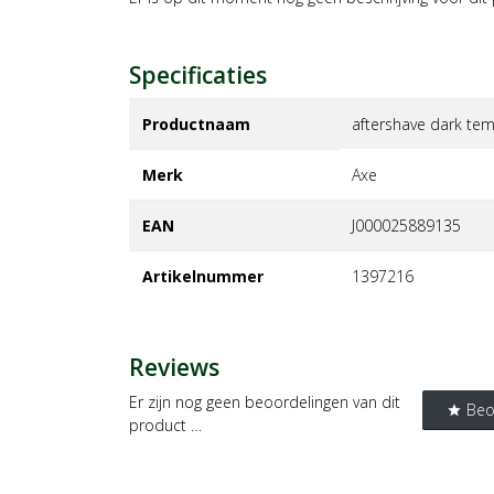
Specificaties
Productnaam
aftershave dark te
Merk
axe
EAN
J000025889135
Artikelnummer
1397216
Reviews
Er zijn nog geen beoordelingen van dit
Beo
star
product …