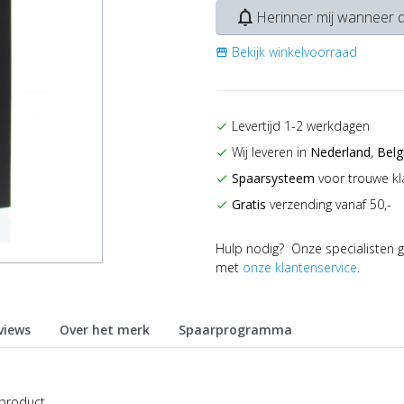
notifications_none
Herinner mij wanneer d
Bekijk winkelvoorraad
storefront
Levertijd 1-2 werkdagen
check
Wij leveren in
Nederland
,
Belg
check
Spaarsysteem
voor trouwe kl
check
Gratis
verzending vanaf 50,-
check
Hulp nodig? Onze specialisten g
met
onze klantenservice
.
views
Over het merk
Spaarprogramma
 product