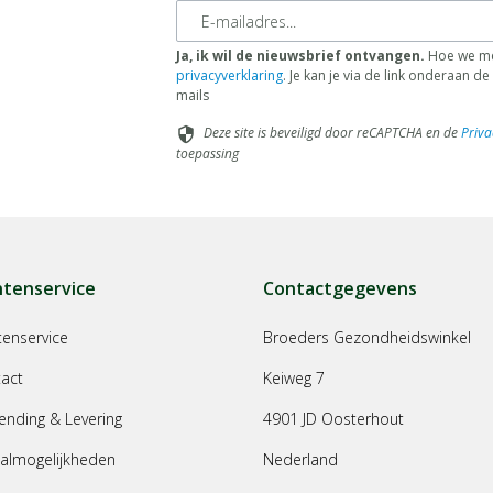
E-mailadres
Ja, ik wil de nieuwsbrief ontvangen.
Hoe we me
privacyverklaring
. Je kan je via de link onderaan 
mails
Deze site is beveiligd door reCAPTCHA en de
Priva
security
toepassing
ntenservice
Contactgegevens
tenservice
Broeders Gezondheidswinkel
act
Keiweg 7
ending & Levering
4901 JD Oosterhout
almogelijkheden
Nederland