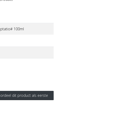
mptatio# 100ml
ordeel dit product als eerste