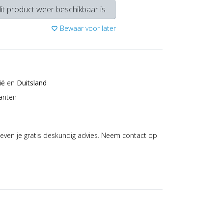
it product weer beschikbaar is
Bewaar voor later
favorite_border
ië
en
Duitsland
anten
even je gratis deskundig advies. Neem contact op