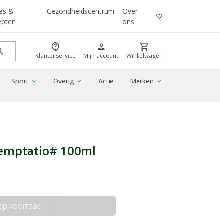
es &
Gezondheidscentrum
Over
favorite_border
epten
ons
contact_support
person
shopping_cart
rch
Klantenservice
Mijn account
Winkelwagen
Sport
Overig
Actie
Merken
expand_more
expand_more
expand_more
temptatio# 100ml
 op voorraad