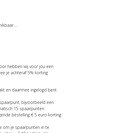
hikbaar …
voor hebben wij voor jou een
 je achteraf 5% korting
aakt en daarmee ingelogd bent
 spaarpunt, bijvoorbeeld een
matisch 15 spaarpunten.
gende bestelling € 5 euro korting
ie om je spaarpunten in te