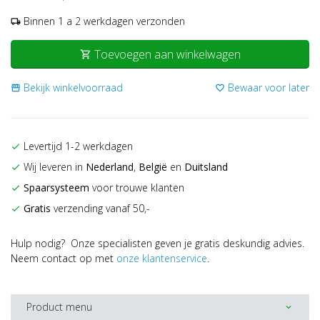
Binnen 1 a 2 werkdagen verzonden
local_shipping
Toevoegen aan winkelwagen
shopping_cart
Bekijk winkelvoorraad
Bewaar voor later
storefront
favorite_border
Levertijd 1-2 werkdagen
check
Wij leveren in
Nederland
,
België
en
Duitsland
check
Spaarsysteem
voor trouwe klanten
check
Gratis
verzending vanaf 50,-
check
Hulp nodig? Onze specialisten geven je gratis deskundig advies.
Neem contact op met
onze klantenservice
.
Product menu
expand_more