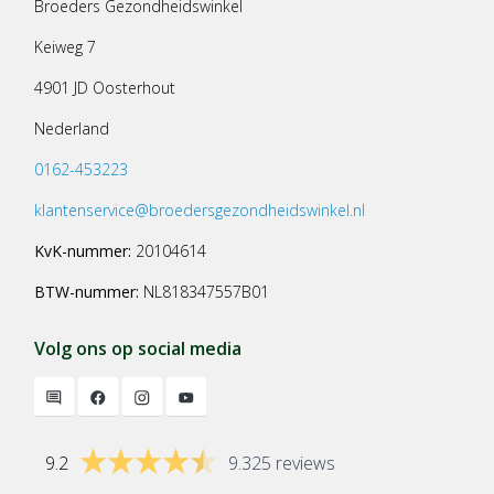
Broeders Gezondheidswinkel
Keiweg 7
4901 JD Oosterhout
Nederland
0162-453223
klantenservice@broedersgezondheidswinkel.nl
KvK-nummer:
20104614
BTW-nummer:
NL818347557B01
Volg ons op social media
9.2
9.325 reviews