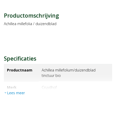
Productomschrijving
Achillea millefolia / duizendblad
Specificaties
Productnaam
Achillea millefolium/duizendblad
tinctuur bio
Merk
cruydhof
Lees meer
expand_more
EAN
8713589059223
Artikelnummer
1053331