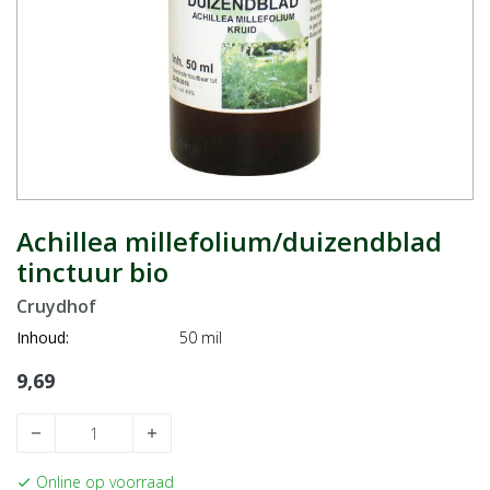
Achillea millefolium/duizendblad
tinctuur bio
Cruydhof
Inhoud:
50 mil
9,69
remove
add
Online op voorraad
check