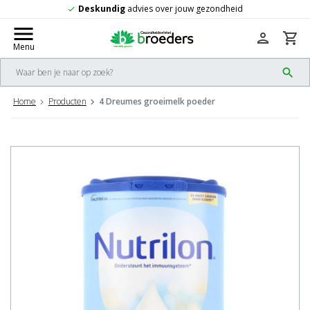
eid
Gratis
verzending vanaf 50,-
check
menu
person
shopping_cart
Menu
search
Home
Producten
4 Dreumes groeimelk poeder