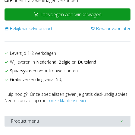
Binnen 1 a 2 werkdagen verzonden
local_shipping
Toevoegen aan winkelwagen
shopping_cart
Bekijk winkelvoorraad
Bewaar voor later
storefront
favorite_border
Levertijd 1-2 werkdagen
check
Wij leveren in
Nederland
,
België
en
Duitsland
check
Spaarsysteem
voor trouwe klanten
check
Gratis
verzending vanaf 50,-
check
Hulp nodig? Onze specialisten geven je gratis deskundig advies.
Neem contact op met
onze klantenservice
.
Product menu
expand_more