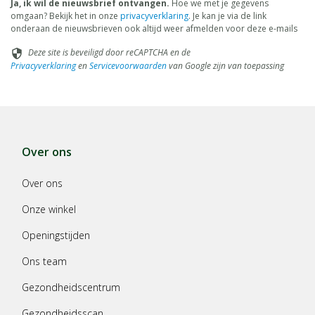
Ja, ik wil de nieuwsbrief ontvangen.
Hoe we met je gegevens
omgaan? Bekijk het in onze
privacyverklaring
. Je kan je via de link
onderaan de nieuwsbrieven ook altijd weer afmelden voor deze e-mails
Deze site is beveiligd door reCAPTCHA en de
security
Privacyverklaring
en
Servicevoorwaarden
van Google zijn van toepassing
Over ons
Over ons
Onze winkel
Openingstijden
Ons team
Gezondheidscentrum
Gezondheidsscan