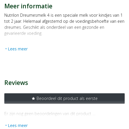
Meer informatie
Nutrilon Dreumesmelk 4 is een speciale melk voor kindjes van 1
tot 2 jaar. Helemaal afgestemd op de voedingsbehoefte van een
dreumes. Geschikt als onderdeel van een gezonde en
gevarieerde voeding.
Ingredienten
Lees meer
expand_more
MAGERE MELK, LACTOSE (melk), GEDEMINERALISEERDE WEI
(melk), WEI-EIWIT CONCENTRAAT (melk), maltodextrine, GALACTO-
OLIGOSACHARIDEN (melk), palmolie, zonnebloemolie,
koolzaadolie, dikaliumhydrogeenfosfaat, tricalciumfosfaat,
fructo-oligosacharide, VISOLIE, calciumcarbonaat,
trimagnesiumdicitraat, trikaliumcitraat, L-ascorbinezuur,
Reviews
natriumchloride, MELKAROMA, emulgator (SOJA LECITHINE),
kaliumchloride, natrium-L-ascorbaat, ijzersulfaat, zinksulfaat,
cholecalciferol, DL-a-tocoferylacetaat, calcium D-pantothenaat,
Beoordeel dit product als eerste
star
cyanocobalamine, pteroylmonoglutaminezuur, nicotinamide, DL-
a-tocoferol, retinylpalmitaat, riboflavine, D-biotine,
Er zijn nog geen beoordelingen van dit product …
pyridoxinehydrochloride, thiaminehydrochloride, kaliumjodide,
fytomenadion.
Lees meer
expand_more