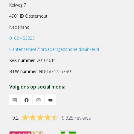
Keiweg 7
4901 JD Oosterhout
Nederland
0162-453223
klantenservice@broedersgezondheidswinkel.nl
KvK-nummer:
20104614
BTW-nummer:
NL818347557B01
Volg ons op social media
9.2
9.325 reviews