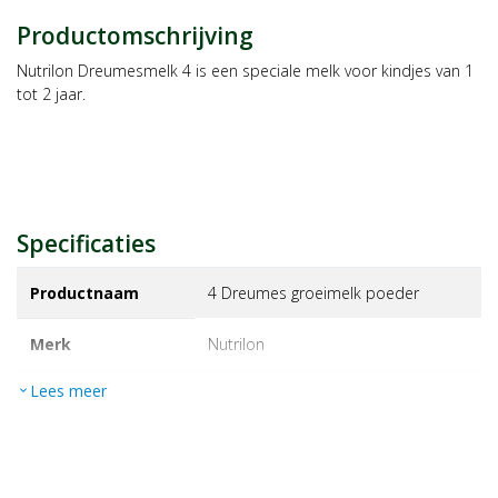
Productomschrijving
Nutrilon Dreumesmelk 4 is een speciale melk voor kindjes van 1
tot 2 jaar.
Specificaties
Productnaam
4 Dreumes groeimelk poeder
Merk
nutrilon
Lees meer
expand_more
EAN
8712400110044
Artikelnummer
1049467
Maat/inhoud:
800g