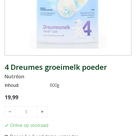
4 Dreumes groeimelk poeder
Nutrilon
Inhoud:
800g
19,99
remove
add
Online op voorraad
check