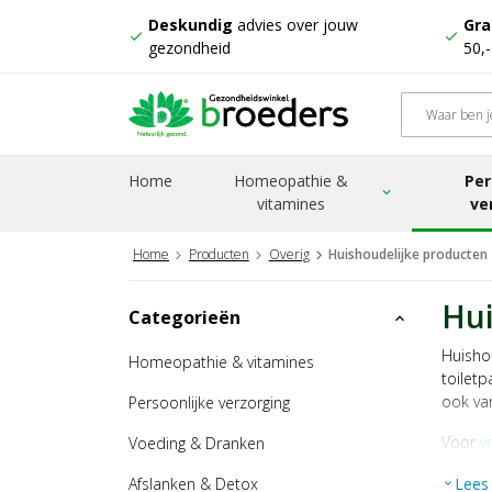
Deskundig
advies over jouw
Gra
check
check
gezondheid
50,
Home
Homeopathie &
Per
expand_more
vitamines
ve
Home
Producten
Overig
Huishoudelijke producten
Hui
Categorieën
expand_less
Huisho
Homeopathie & vitamines
toiletp
ook va
Persoonlijke verzorging
Voor
v
Voeding & Dranken
Afslanken & Detox
Lees
expand_more