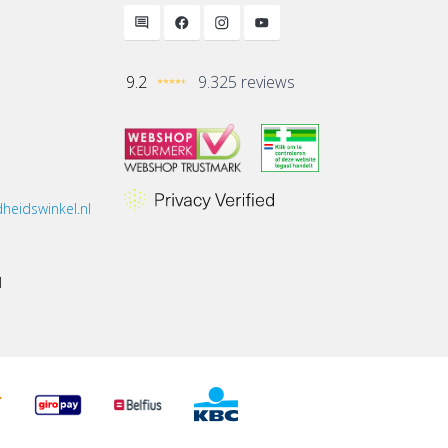
9.2
9.325 reviews
heidswinkel.nl
1