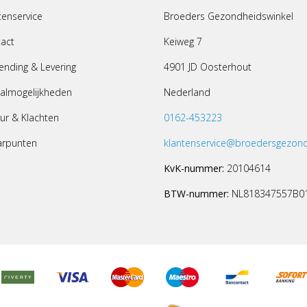
tenservice
Broeders Gezondheidswinkel
act
Keiweg 7
ending & Levering
4901 JD Oosterhout
almogelijkheden
Nederland
ur & Klachten
0162-453223
arpunten
klantenservice@broedersgezond
KvK-nummer:
20104614
BTW-nummer:
NL818347557B0