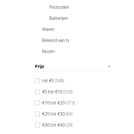
Pesticiden
Batterijen
Waren
Bekend van tv
Reizen
Prijs
expand_less
tot €5
(548)
check
€5 tot €10
(558)
check
€10 tot €20
(373)
check
€20 tot €30
(64)
check
€30 tot €40
(29)
check