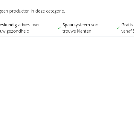
 geen producten in deze categorie.
eskundig
advies over
Spaarsysteem
voor
Gratis
check
check
ouw gezondheid
trouwe klanten
vanaf 