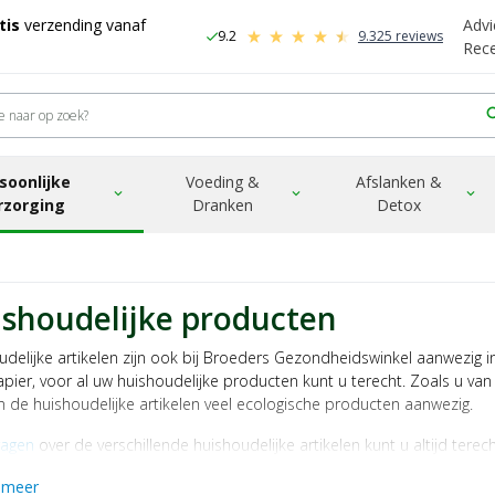
tis
verzending vanaf
Advi
9.2
9.325 reviews
check
-
Rec
sea
soonlijke
Voeding &
Afslanken &
expand_more
expand_more
expand_more
rzorging
Dranken
Detox
shoudelijke producten
udelijke artikelen zijn ook bij Broeders Gezondheidswinkel aanwezig i
apier, voor al uw huishoudelijke producten kunt u terecht. Zoals u v
n de huishoudelijke artikelen veel ecologische producten aanwezig.
ragen
over de verschillende huishoudelijke artikelen kunt u altijd tere
 meer