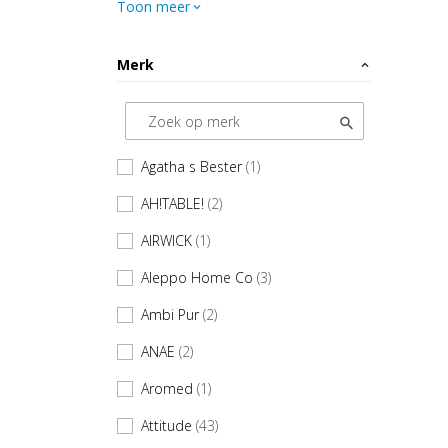
Toon meer
expand_more
Merk
expand_less
Agatha s Bester
(1)
check
AH!TABLE!
(2)
check
AIRWICK
(1)
check
Aleppo Home Co
(3)
check
Ambi Pur
(2)
check
ANAE
(2)
check
Aromed
(1)
check
Attitude
(43)
check