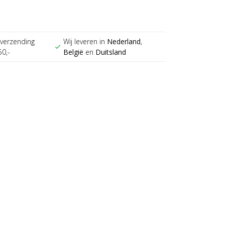
verzending
Wij leveren in
Nederland
,
check
50,-
België
en
Duitsland