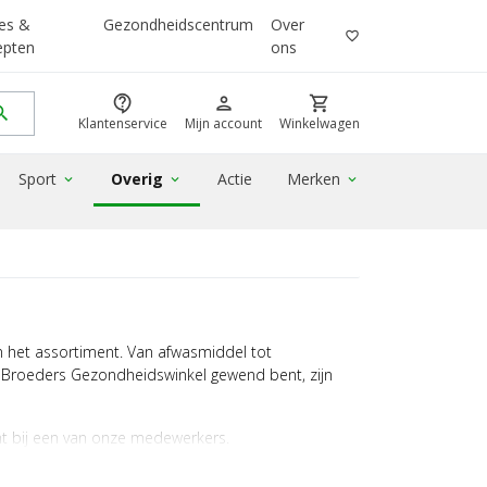
es &
Gezondheidscentrum
Over
favorite_border
epten
ons
contact_support
person
shopping_cart
rch
Klantenservice
Mijn account
Winkelwagen
Sport
Overig
Actie
Merken
expand_more
expand_more
expand_more
n het assortiment. Van afwasmiddel tot
an Broeders Gezondheidswinkel gewend bent, zijn
cht bij een van onze medewerkers.