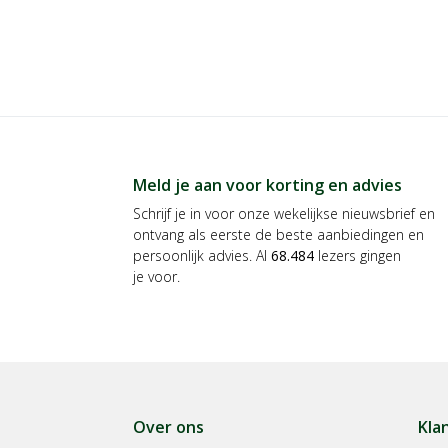
B&B ITALIAANS WASPAR
(10)
check
Beautylin
(4)
check
BECKMANN
(8)
check
BEE'S WRAP
(2)
check
Beppy
(1)
check
Meld je aan voor korting en advies
BIOBAG
(1)
check
Schrijf je in voor onze wekelijkse nieuwsbrief en
ontvang als eerste de beste aanbiedingen en
BIOBEL
(3)
check
persoonlijk advies. Al
68.484
lezers gingen
Biomat
(13)
check
je voor.
BIOSKA
(5)
check
Biotex
(2)
check
Blue Wonder
(7)
check
Bolsius
(5)
check
Over ons
Kla