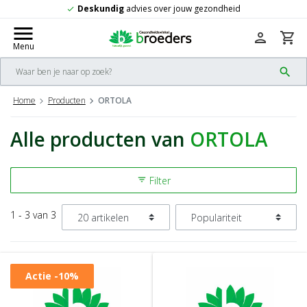
Deskundig
advies over jouw gezondheid
check
menu
person
shopping_cart
Menu
search
Home
Producten
ORTOLA
Alle producten van
ORTOLA
Filter
filter_list
1 - 3 van 3
Actie
-10%