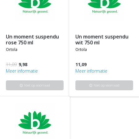
un moment suspendu
un moment suspendu
rose 750 ml
wit 750 ml
ortola
ortola
11,09
9,98
11,09
Meer informatie
Meer informatie
Niet op voorraad
Niet op voorraad
info
info