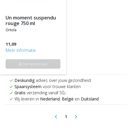
un moment suspendu
rouge 750 ml
ortola
11,09
Meer informatie
Niet op voorraad
info
Deskundig
advies over jouw gezondheid
check
Spaarsysteem
voor trouwe klanten
check
Gratis
verzending vanaf 50,-
check
Wij leveren in
Nederland
,
België
en
Duitsland
check
1
arrow_back_ios
arrow_forward_ios
(current)