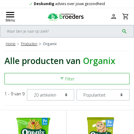
Deskundig
advies over jouw gezondheid
check
menu
person
shopping_cart
Menu
search
Home
Producten
Organix
Alle producten van
Organix
Filter
filter_list
1 - 9 van 9