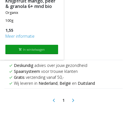
knijpfruit mango, peer
& granola 6+ mnd bio
organix
100g
1,55
Meer informatie
In winkelwagen
shopping_cart
Deskundig
advies over jouw gezondheid
check
Spaarsysteem
voor trouwe klanten
check
Gratis
verzending vanaf 50,-
check
Wij leveren in
Nederland
,
België
en
Duitsland
check
1
arrow_back_ios
arrow_forward_ios
(current)