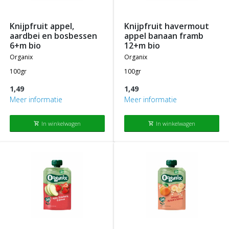
knijpfruit appel,
knijpfruit havermout
aardbei en bosbessen
appel banaan framb
6+m bio
12+m bio
organix
organix
100gr
100gr
1,49
1,49
Meer informatie
Meer informatie
In winkelwagen
In winkelwagen
shopping_cart
shopping_cart