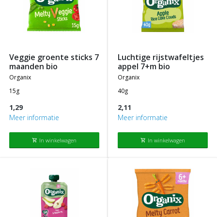
veggie groente sticks 7
luchtige rijstwafeltjes
maanden bio
appel 7+m bio
organix
organix
15g
40g
1,29
2,11
Meer informatie
Meer informatie
In winkelwagen
In winkelwagen
shopping_cart
shopping_cart