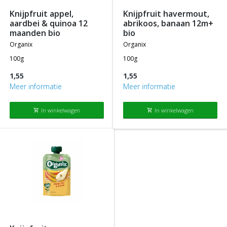
knijpfruit appel,
knijpfruit havermout,
aardbei & quinoa 12
abrikoos, banaan 12m+
maanden bio
bio
organix
organix
100g
100g
1,55
1,55
Meer informatie
Meer informatie
In winkelwagen
In winkelwagen
shopping_cart
shopping_cart