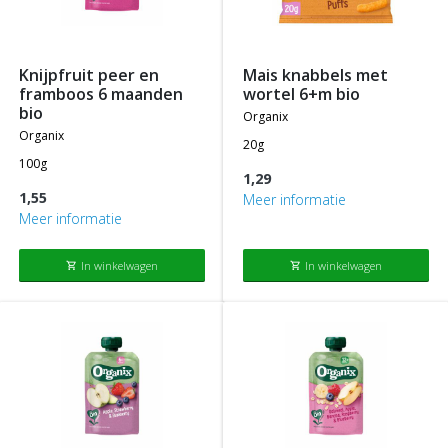
knijpfruit peer en
mais knabbels met
framboos 6 maanden
wortel 6+m bio
bio
organix
organix
20g
100g
1,29
1,55
Meer informatie
Meer informatie
In winkelwagen
In winkelwagen
shopping_cart
shopping_cart