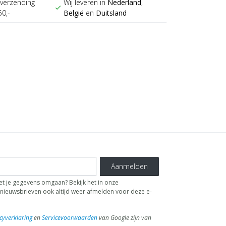
verzending
Wij leveren in
Nederland
,
check
50,-
België
en
Duitsland
Aanmelden
t je gegevens omgaan? Bekijk het in onze
de nieuwsbrieven ook altijd weer afmelden voor deze e-
cyverklaring
en
Servicevoorwaarden
van Google zijn van