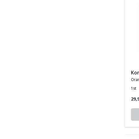
ko
oran
1st
29,