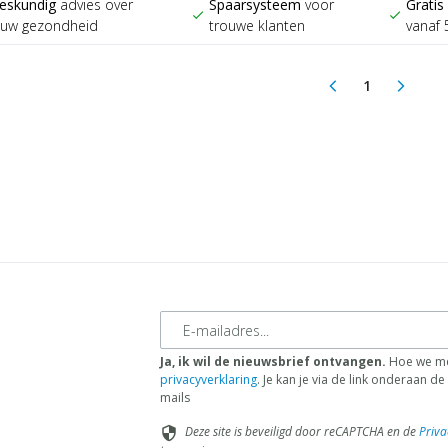
eskundig
advies over
Spaarsysteem
voor
Gratis
check
check
ouw gezondheid
trouwe klanten
vanaf 
1
arrow_back_ios
arrow_forward_ios
(current)
E-mailadres
Ja, ik wil de nieuwsbrief ontvangen.
Hoe we me
privacyverklaring
. Je kan je via de link onderaan 
mails
Deze site is beveiligd door reCAPTCHA en de
Priva
security