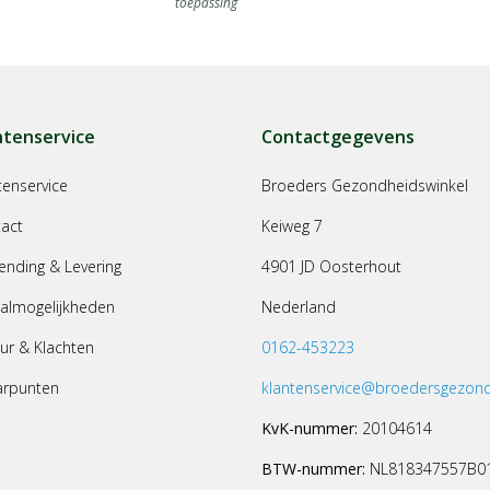
toepassing
ntenservice
Contactgegevens
tenservice
Broeders Gezondheidswinkel
act
Keiweg 7
ending & Levering
4901 JD Oosterhout
almogelijkheden
Nederland
ur & Klachten
0162-453223
arpunten
klantenservice@broedersgezond
KvK-nummer:
20104614
BTW-nummer:
NL818347557B0