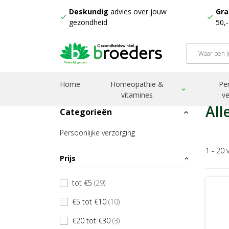
Deskundig
advies over jouw
Gra
check
check
gezondheid
50,
Home
Producten
OB
Home
Homeopathie &
Pe
expand_more
vitamines
ve
All
Categorieën
expand_less
Persoonlijke verzorging
1 - 20 
Prijs
expand_less
tot €5
(29)
check
€5 tot €10
(10)
check
€20 tot €30
(3)
check