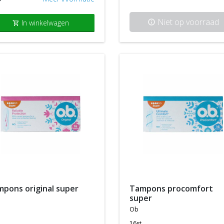
Niet op voorraad
In winkelwagen
info
shopping_cart
ampons original super
tampons procomfort
super
ob
16st