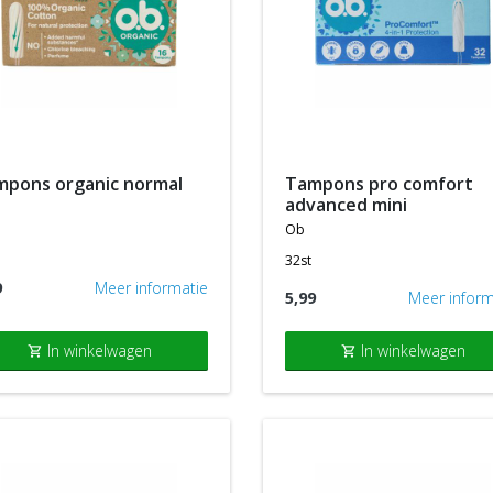
ampons organic normal
tampons pro comfort
advanced mini
ob
32st
9
Meer informatie
5,99
Meer inform
In winkelwagen
In winkelwagen
shopping_cart
shopping_cart