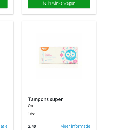
In winkelwagen
shopping_cart
tampons super
ob
16st
atie
2,49
Meer informatie