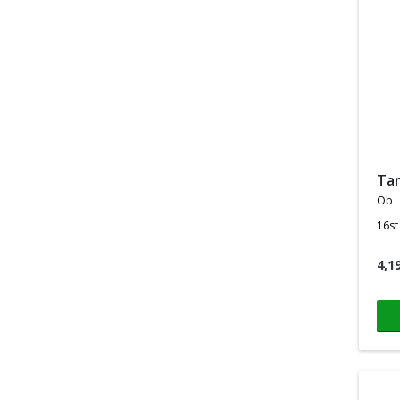
t
ob
16st
4,1