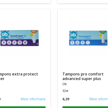
tampons pro comfort
per
advanced super plus
ob
32st
9
Meer informatie
6,29
Meer inform