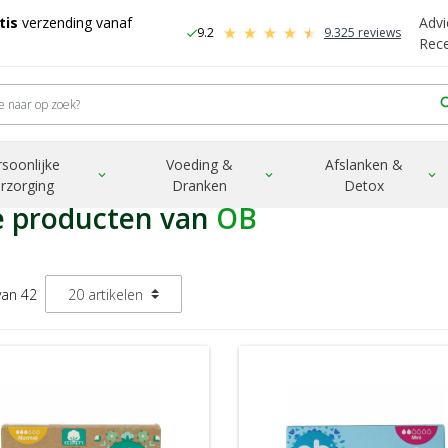
tis
verzending vanaf
Advi
9.2
9.325 reviews
check
-
Rec
sea
rsoonlijke
Voeding &
Afslanken &
expand_more
expand_more
expand_more
rzorging
Dranken
Detox
e producten van
OB
van 42