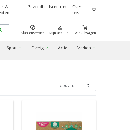
es &
Gezondheidscentrum
Over
favorite_border
epten
ons
contact_support
person
shopping_cart
rch
Klantenservice
Mijn account
Winkelwagen
Sport
Overig
Actie
Merken
expand_more
expand_more
expand_more