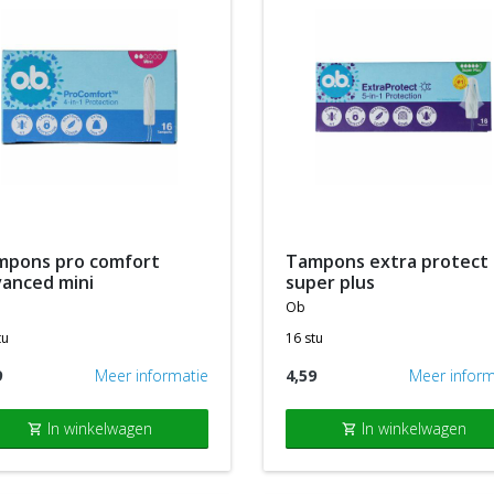
tampons extra protect
anced mini
super plus
ob
tu
16 stu
9
Meer informatie
4,59
Meer inform
In winkelwagen
In winkelwagen
shopping_cart
shopping_cart