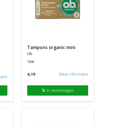
tampons organic mini
ob
16st
4,19
Meer informatie
atie
In winkelwagen
shopping_cart