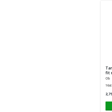
tampons original dynamic
fit
ob
16st
2,7