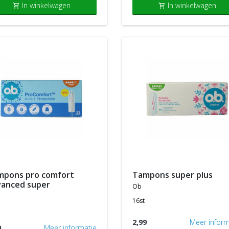
In winkelwagen
In winkelwagen
shopping_cart
shopping_cart
tampons super plus
vanced super
ob
16st
2,99
Meer inform
9
Meer informatie