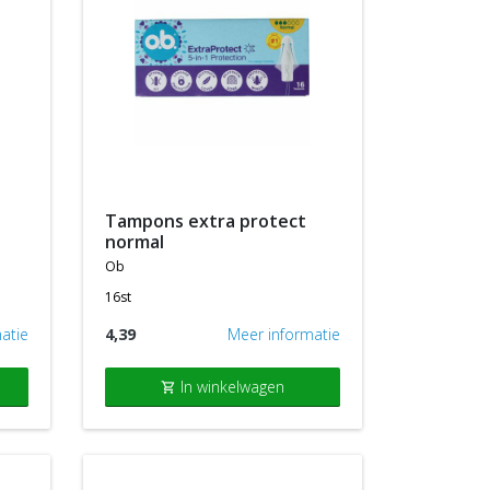
tampons extra protect
normal
ob
16st
atie
4,39
Meer informatie
In winkelwagen
shopping_cart