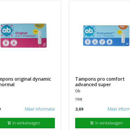
tampons pro comfort
 normal
advanced super
ob
16st
9
Meer informatie
3,69
Meer inform
In winkelwagen
In winkelwagen
shopping_cart
shopping_cart