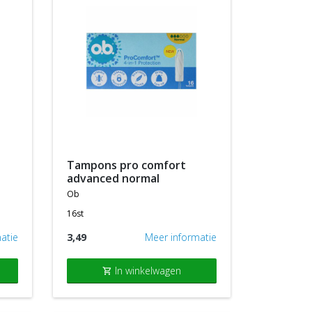
tampons pro comfort
advanced normal
ob
16st
atie
3,49
Meer informatie
In winkelwagen
shopping_cart