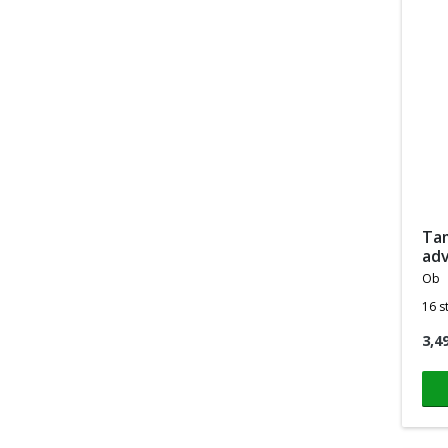
tampons pro comfort
adv
ob
16 s
3,4