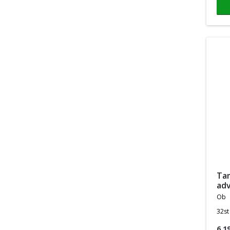
tampons pro comfort
ad
ob
32st
6,1