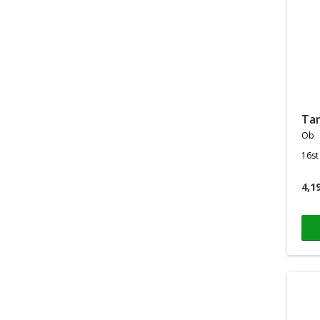
t
ob
16st
4,1