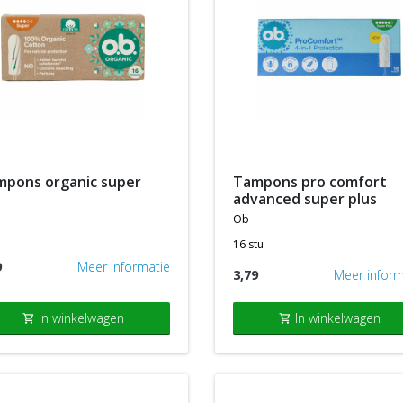
ampons organic super
tampons pro comfort
advanced super plus
ob
16 stu
9
Meer informatie
3,79
Meer inform
In winkelwagen
In winkelwagen
shopping_cart
shopping_cart