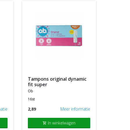
tampons original dynamic
fit super
ob
16st
atie
2,89
Meer informatie
In winkelwagen
shopping_cart