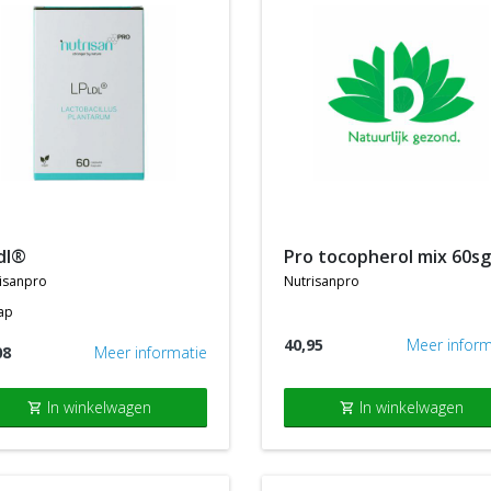
ldl®
pro tocopherol mix 60sg
isanpro
nutrisanpro
ap
40,95
Meer inform
08
Meer informatie
In winkelwagen
In winkelwagen
shopping_cart
shopping_cart