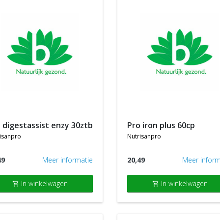
o digestassist enzy 30ztb
pro iron plus 60cp
isanpro
nutrisanpro
49
Meer informatie
20,49
Meer inform
In winkelwagen
In winkelwagen
shopping_cart
shopping_cart