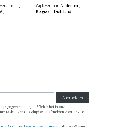
verzending
Wij leveren in
Nederland
,
check
50,-
België
en
Duitsland
Aanmelden
t je gegevens omgaan? Bekijk het in onze
de nieuwsbrieven ook altijd weer afmelden voor deze e-
cyverklaring
en
Servicevoorwaarden
van Google zijn van