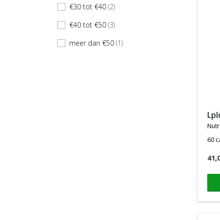
€30 tot €40
(2)
check
€40 tot €50
(3)
check
meer dan €50
(1)
check
lp
nutr
60 c
41,