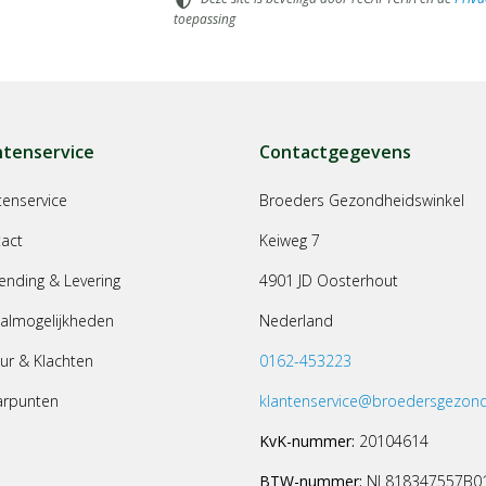
toepassing
ntenservice
Contactgegevens
tenservice
Broeders Gezondheidswinkel
act
Keiweg 7
ending & Levering
4901 JD Oosterhout
almogelijkheden
Nederland
ur & Klachten
0162-453223
arpunten
klantenservice@broedersgezond
KvK-nummer:
20104614
BTW-nummer:
NL818347557B0