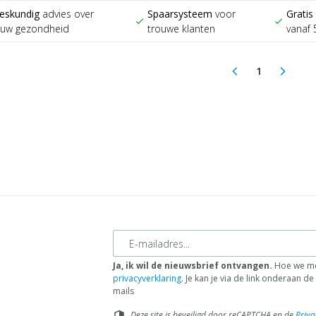
eskundig
advies over
Spaarsysteem
voor
Gratis
check
check
ouw gezondheid
trouwe klanten
vanaf 
1
arrow_back_ios
arrow_forward_ios
(current)
E-mailadres
Ja, ik wil de nieuwsbrief ontvangen.
Hoe we me
privacyverklaring
. Je kan je via de link onderaan 
mails
Deze site is beveiligd door reCAPTCHA en de
Priva
security