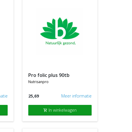
pro folic plus 90tb
nutrisanpro
atie
25,69
Meer informatie
In winkelwagen
shopping_cart