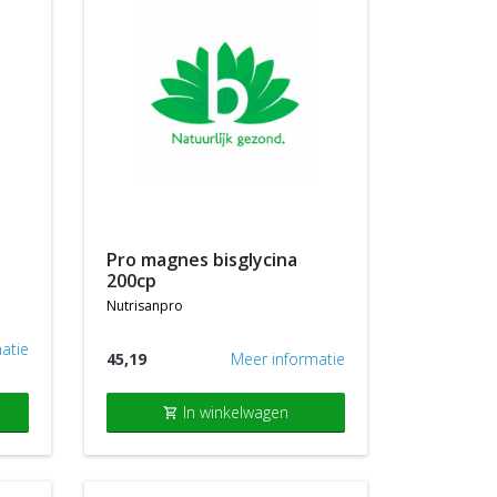
pro magnes bisglycina
200cp
nutrisanpro
atie
45,19
Meer informatie
In winkelwagen
shopping_cart