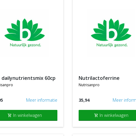
o dailynutrientsmix 60cp
nutrilactoferrine
isanpro
nutrisanpro
95
Meer informatie
35,94
Meer inform
In winkelwagen
In winkelwagen
shopping_cart
shopping_cart