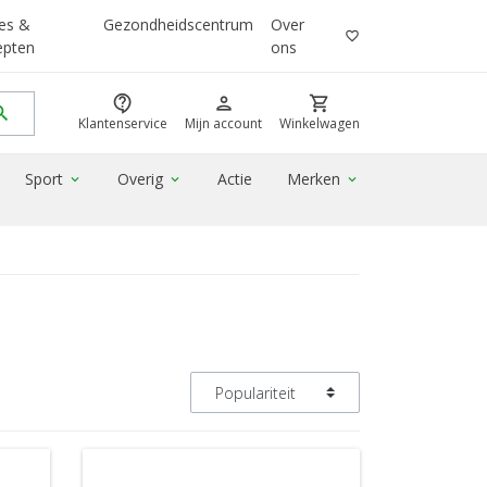
es &
Gezondheidscentrum
Over
favorite_border
epten
ons
contact_support
person
shopping_cart
rch
Klantenservice
Mijn account
Winkelwagen
Sport
Overig
Actie
Merken
expand_more
expand_more
expand_more