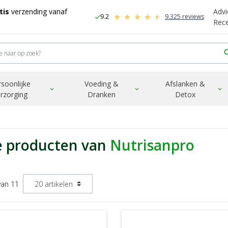
tis
verzending vanaf
Advi
9.2
9.325 reviews
check
-
Rec
sea
rsoonlijke
Voeding &
Afslanken &
expand_more
expand_more
expand_more
rzorging
Dranken
Detox
e producten van
Nutrisanpro
van 11