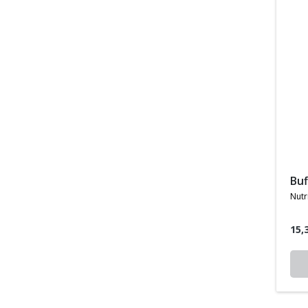
bu
nutr
15,