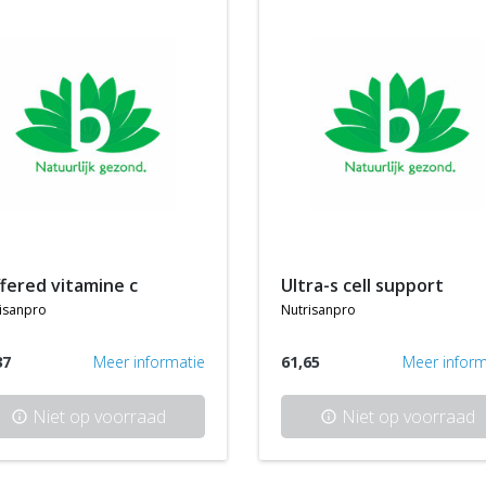
ffered vitamine c
ultra-s cell support
isanpro
nutrisanpro
37
Meer informatie
61,65
Meer inform
Niet op voorraad
Niet op voorraad
info
info