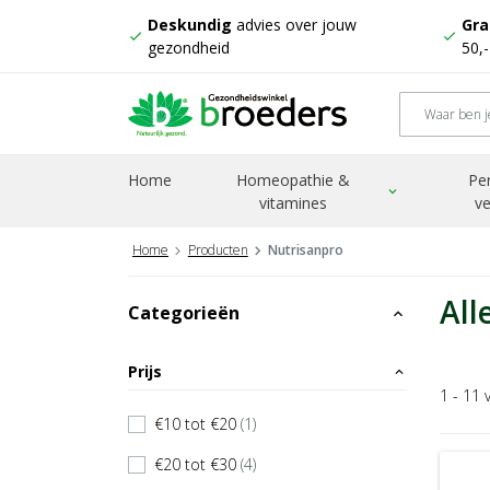
Deskundig
advies over jouw
Gra
check
check
gezondheid
50,
Home
Homeopathie &
Pe
expand_more
vitamines
ve
Home
Producten
Nutrisanpro
All
Categorieën
expand_less
Prijs
expand_less
1 - 11 
€10 tot €20
(1)
check
€20 tot €30
(4)
check