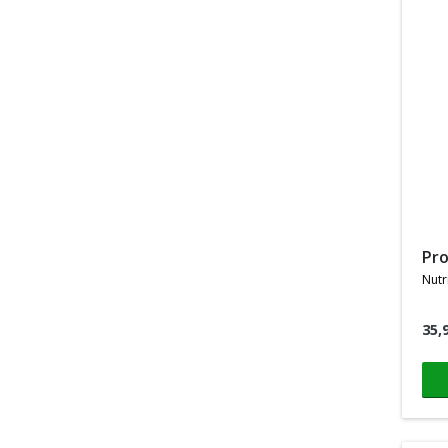
pr
nutr
35,