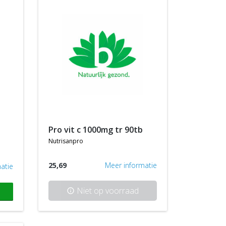
pro vit c 1000mg tr 90tb
nutrisanpro
25,69
Meer informatie
atie
Niet op voorraad
info