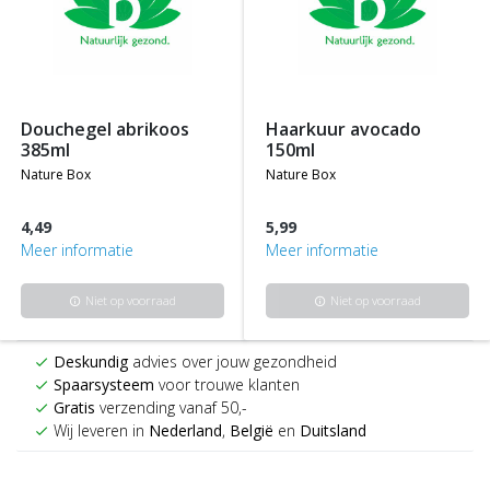
douchegel abrikoos
haarkuur avocado
385ml
150ml
nature box
nature box
4,49
5,99
Meer informatie
Meer informatie
Niet op voorraad
Niet op voorraad
info
info
Deskundig
advies over jouw gezondheid
check
Spaarsysteem
voor trouwe klanten
check
Gratis
verzending vanaf 50,-
check
Wij leveren in
Nederland
,
België
en
Duitsland
check