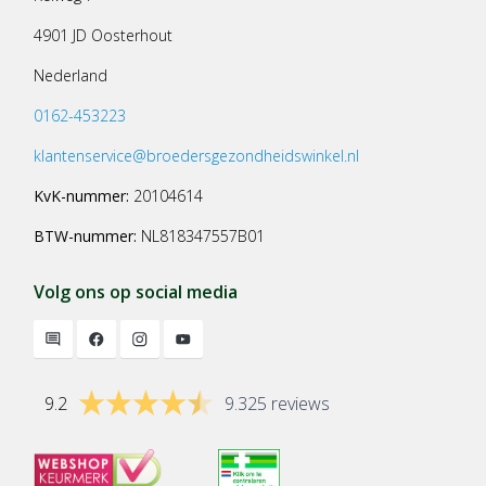
4901 JD Oosterhout
Nederland
0162-453223
klantenservice@broedersgezondheidswinkel.nl
KvK-nummer:
20104614
BTW-nummer:
NL818347557B01
Volg ons op social media
9.2
9.325 reviews