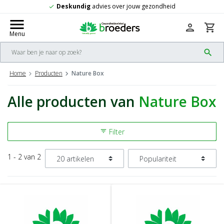
Deskundig
advies over jouw gezondheid
check
menu
person
shopping_cart
Menu
search
Home
Producten
Nature Box
Alle producten van
Nature Box
Filter
filter_list
1 - 2 van 2