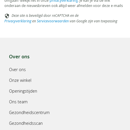
omgaan? Bekijk het in onze
privacyverklaring
. Je kan je via de link
onderaan de nieuwsbrieven ook altijd weer afmelden voor deze e-mails
Deze site is beveiligd door reCAPTCHA en de
security
Privacyverklaring
en
Servicevoorwaarden
van Google zijn van toepassing
Over ons
Over ons
Onze winkel
Openingstijden
Ons team
Gezondheidscentrum
Gezondheidsscan