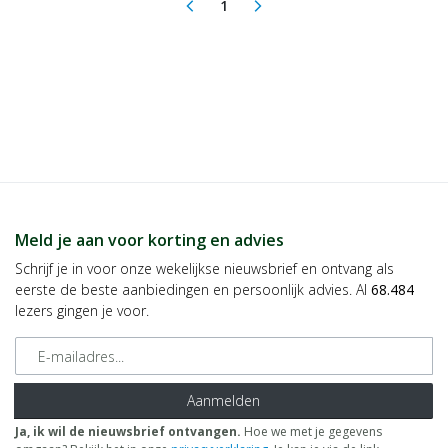
1
arrow_back_ios
arrow_forward_ios
(current)
Meld je aan voor korting en advies
Schrijf je in voor onze wekelijkse nieuwsbrief en ontvang als
eerste de beste aanbiedingen en persoonlijk advies. Al
68.484
lezers gingen je voor.
E-mailadres
Aanmelden
Ja, ik wil de nieuwsbrief ontvangen.
Hoe we met je gegevens