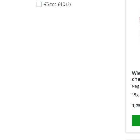
€5 tot €10
(2)
check
wierookstokjes satya red
ch
nag
15g
1,7