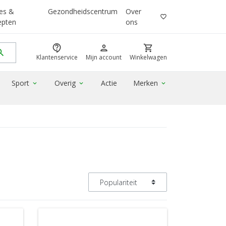
es &
Gezondheidscentrum
Over
favorite_border
epten
ons
contact_support
person
shopping_cart
rch
Klantenservice
Mijn account
Winkelwagen
Sport
Overig
Actie
Merken
expand_more
expand_more
expand_more