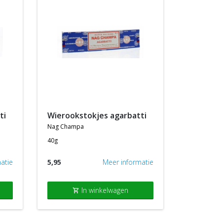
ti
wierookstokjes agarbatti
nag champa
40g
atie
5,95
Meer informatie
In winkelwagen
shopping_cart