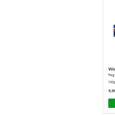
w
nag
100
9,9