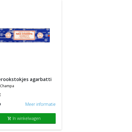
ierookstokjes agarbatti
 champa
g
9
Meer informatie
In winkelwagen
shopping_cart