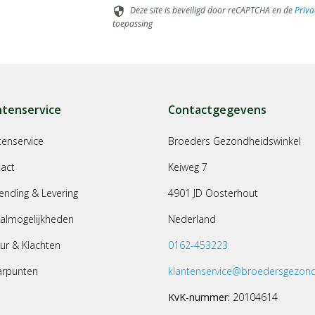
Deze site is beveiligd door reCAPTCHA en de
Priva
security
toepassing
ntenservice
Contactgegevens
tenservice
Broeders Gezondheidswinkel
act
Keiweg 7
ending & Levering
4901 JD Oosterhout
almogelijkheden
Nederland
ur & Klachten
0162-453223
arpunten
klantenservice@broedersgezond
KvK-nummer:
20104614