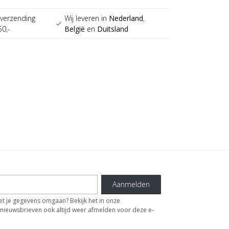
verzending
Wij leveren in
Nederland
,
check
50,-
België
en
Duitsland
Aanmelden
t je gegevens omgaan? Bekijk het in onze
de nieuwsbrieven ook altijd weer afmelden voor deze e-