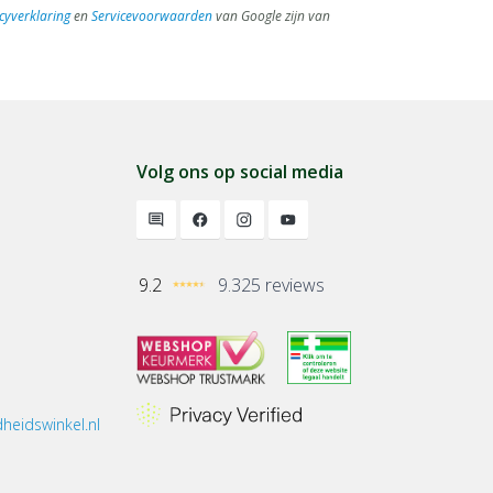
cyverklaring
en
Servicevoorwaarden
van Google zijn van
Volg ons op social media
9.2
9.325 reviews
heidswinkel.nl