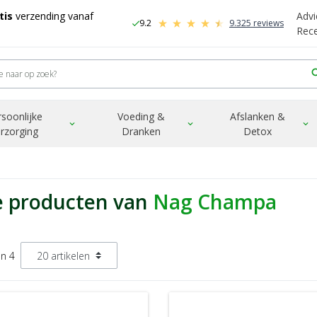
tis
verzending vanaf
Advi
9.2
9.325 reviews
check
-
Rec
sea
rsoonlijke
Voeding &
Afslanken &
expand_more
expand_more
expand_more
rzorging
Dranken
Detox
e producten van
Nag Champa
an 4