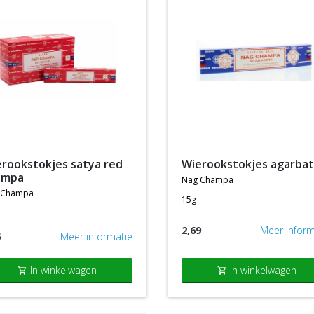
wierookstokjes agarbat
ampa
nag champa
 champa
15g
2,69
Meer inform
5
Meer informatie
In winkelwagen
In winkelwagen
shopping_cart
shopping_cart