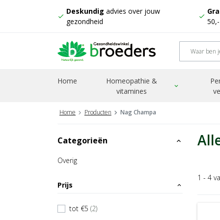
Deskundig
advies over jouw
Gra
check
check
gezondheid
50,
Home
Homeopathie &
Pe
expand_more
vitamines
ve
Home
Producten
Nag Champa
All
Categorieën
expand_less
Overig
1 - 4 v
Prijs
expand_less
tot €5
(2)
check