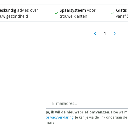
eskundig
advies over
Spaarsysteem
voor
Gratis
check
check
ouw gezondheid
trouwe klanten
vanaf 
1
arrow_back_ios
arrow_forward_ios
(current)
E-mailadres
Ja, ik wil de nieuwsbrief ontvangen.
Hoe we me
privacyverklaring
. Je kan je via de link onderaan 
mails