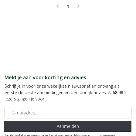
1
arrow_back_ios
arrow_forward_ios
(current)
Meld je aan voor korting en advies
Schrijf je in voor onze wekelijkse nieuwsbrief en ontvang als
eerste de beste aanbiedingen en persoonlijk advies. Al
68.484
lezers gingen je voor.
E-mailadres
Aanmelden
Ja, ik wil de nieuwsbrief ontvangen.
Hoe we met je gegevens