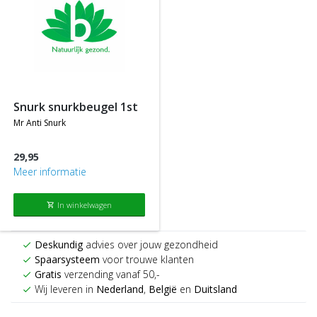
snurk snurkbeugel 1st
mr anti snurk
29,95
Meer informatie
In winkelwagen
shopping_cart
Deskundig
advies over jouw gezondheid
check
Spaarsysteem
voor trouwe klanten
check
Gratis
verzending vanaf 50,-
check
Wij leveren in
Nederland
,
België
en
Duitsland
check