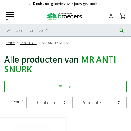
Deskundig
advies over jouw gezondheid
check
menu
person
shopping_cart
Menu
search
Home
Producten
MR ANTI SNURK
Alle producten van
MR ANTI
SNURK
Filter
filter_list
1 - 1 van 1