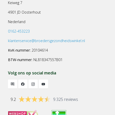
Keiweg 7
4901 JD Oosterhout
Nederland
0162-453223
klantenservice@broedersgezondheidswinkel.nl
KvK-nummer:
20104614
BTW-nummer:
NL818347557B01
Volg ons op social media
9.2
9.325 reviews