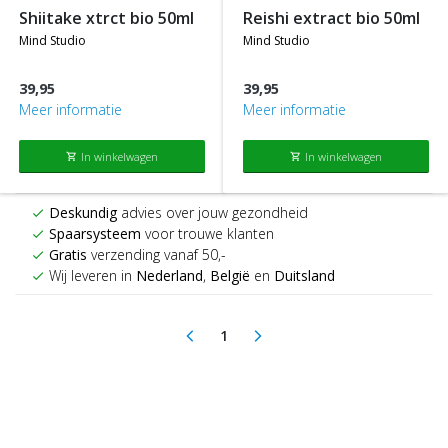
shiitake xtrct bio 50ml
reishi extract bio 50ml
mind studio
mind studio
39,95
39,95
Meer informatie
Meer informatie
In winkelwagen
In winkelwagen
shopping_cart
shopping_cart
Deskundig
advies over jouw gezondheid
check
Spaarsysteem
voor trouwe klanten
check
Gratis
verzending vanaf 50,-
check
Wij leveren in
Nederland
,
België
en
Duitsland
check
1
arrow_back_ios
arrow_forward_ios
(current)