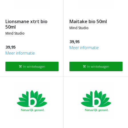
lionsmane xtrt bio
maitake bio 50ml
50ml
mind studio
mind studio
39,95
39,95
Meer informatie
Meer informatie
In winkelwagen
In winkelwagen
shopping_cart
shopping_cart