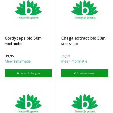
cordyceps bio 50ml
chaga extract bio 50ml
mind studio
mind studio
39,95
39,95
Meer informatie
Meer informatie
In winkelwagen
In winkelwagen
shopping_cart
shopping_cart