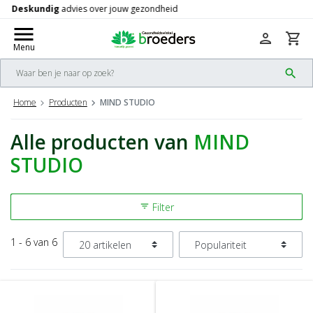
Gratis
verzending vanaf 50,-
check
menu
person
shopping_cart
Menu
search
Home
Producten
MIND STUDIO
Alle producten van
MIND
STUDIO
Filter
filter_list
1 - 6 van 6