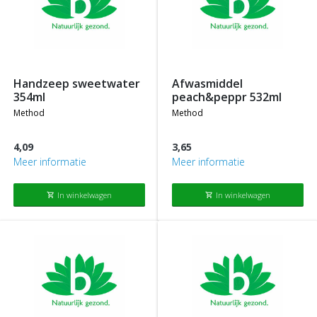
handzeep sweetwater
afwasmiddel
354ml
peach&peppr 532ml
method
method
4,09
3,65
Meer informatie
Meer informatie
In winkelwagen
In winkelwagen
shopping_cart
shopping_cart