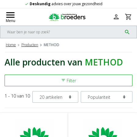
d
Gratis
verzending vanaf 50,-
check
menu
person
shopping_cart
Menu
search
Home
Producten
METHOD
Alle producten van
METHOD
Filter
filter_list
1 - 10 van 10