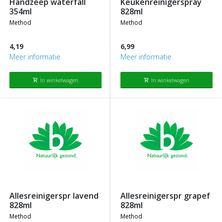
handzeep waterfall
keukenreinigerspray
354ml
828ml
method
method
4,19
6,99
Meer informatie
Meer informatie
In winkelwagen
In winkelwagen
shopping_cart
shopping_cart
allesreinigerspr lavend
allesreinigerspr grapef
828ml
828ml
method
method