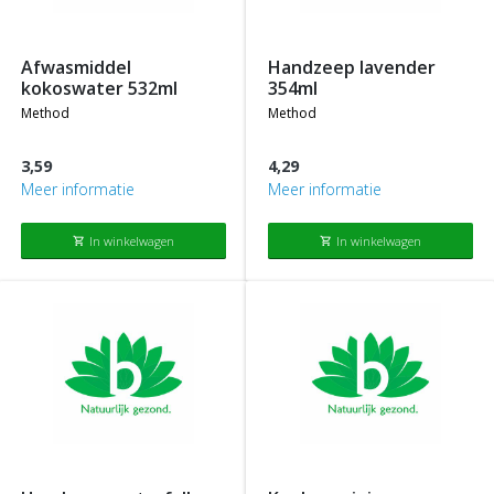
afwasmiddel
handzeep lavender
kokoswater 532ml
354ml
method
method
3,59
4,29
Meer informatie
Meer informatie
In winkelwagen
In winkelwagen
shopping_cart
shopping_cart