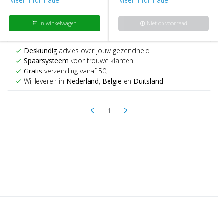
Meer informatie
Meer informatie
In winkelwagen
Niet op voorraad
shopping_cart
info
Deskundig
advies over jouw gezondheid
check
Spaarsysteem
voor trouwe klanten
check
Gratis
verzending vanaf 50,-
check
Wij leveren in
Nederland
,
België
en
Duitsland
check
1
arrow_back_ios
arrow_forward_ios
(current)