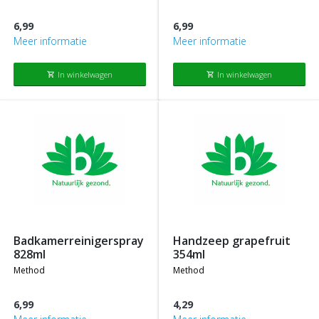
6,99
6,99
Meer informatie
Meer informatie
In winkelwagen
In winkelwagen
shopping_cart
shopping_cart
badkamerreinigerspray
handzeep grapefruit
828ml
354ml
method
method
6,99
4,29