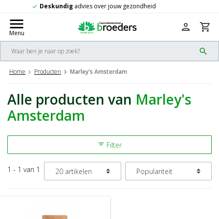
dheid
Gratis
verzending vanaf 50,-
check
menu
person
shopping_cart
Menu
search
Home
Producten
Marley's Amsterdam
Alle producten van
Marley's
Amsterdam
Filter
filter_list
1 - 1 van 1