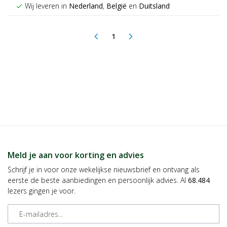
Wij leveren in
Nederland
,
België
en
Duitsland
check
1
arrow_back_ios
arrow_forward_ios
(current)
Meld je aan voor korting en advies
Schrijf je in voor onze wekelijkse nieuwsbrief en ontvang als
eerste de beste aanbiedingen en persoonlijk advies. Al
68.484
lezers gingen je voor.
E-mailadres