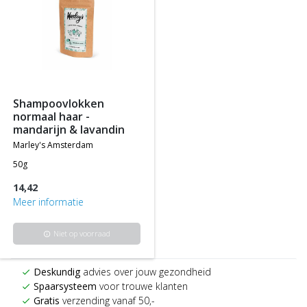
shampoovlokken
normaal haar -
mandarijn & lavandin
marley's amsterdam
50g
14,42
Meer informatie
Niet op voorraad
info
Deskundig
advies over jouw gezondheid
check
Spaarsysteem
voor trouwe klanten
check
Gratis
verzending vanaf 50,-
check