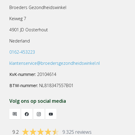
Broeders Gezondheidswinkel
Keiweg 7
4901 JD Oosterhout
Nederland
0162-453223
klantenservice@broedersgezondheidswinkel.nl
KvK-nummer:
20104614
BTW-nummer:
NL818347557B01
Volg ons op social media
9.2
9.325 reviews