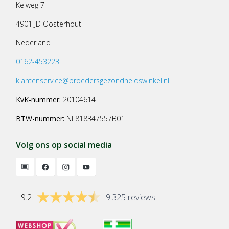
Keiweg 7
4901 JD Oosterhout
Nederland
0162-453223
klantenservice@broedersgezondheidswinkel.nl
KvK-nummer:
20104614
BTW-nummer:
NL818347557B01
Volg ons op social media
9.2
9.325 reviews