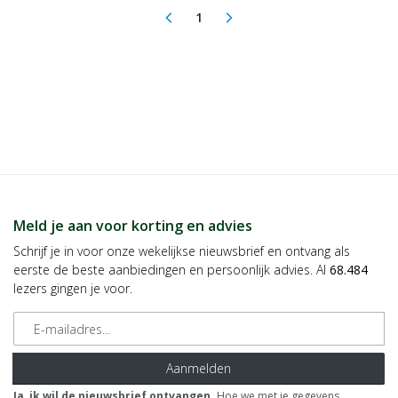
1
arrow_back_ios
arrow_forward_ios
(current)
Meld je aan voor korting en advies
Schrijf je in voor onze wekelijkse nieuwsbrief en ontvang als
eerste de beste aanbiedingen en persoonlijk advies. Al
68.484
lezers gingen je voor.
E-mailadres
Aanmelden
Ja, ik wil de nieuwsbrief ontvangen.
Hoe we met je gegevens