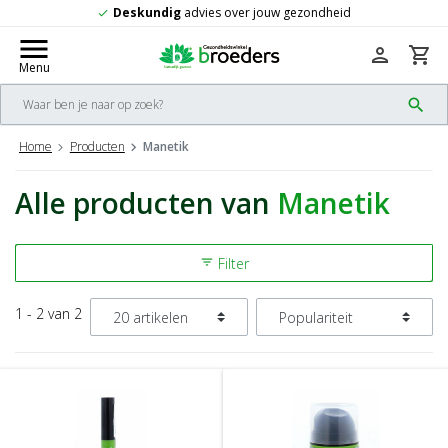
Deskundig
advies over jouw gezondheid
check
menu
person
shopping_cart
Menu
search
Home
Producten
Manetik
Alle producten van
Manetik
Filter
filter_list
1 - 2 van 2