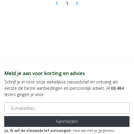
1
arrow_back_ios
arrow_forward_ios
(current)
Meld je aan voor korting en advies
Schrijf je in voor onze wekelijkse nieuwsbrief en ontvang als
eerste de beste aanbiedingen en persoonlijk advies. Al
68.484
lezers gingen je voor.
E-mailadres
Aanmelden
Ja, ik wil de nieuwsbrief ontvangen.
Hoe we met je gegevens