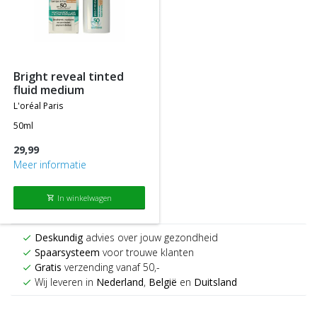
bright reveal tinted
fluid medium
l'oréal paris
50ml
29,99
Meer informatie
In winkelwagen
shopping_cart
Deskundig
advies over jouw gezondheid
check
Spaarsysteem
voor trouwe klanten
check
Gratis
verzending vanaf 50,-
check
Wij leveren in
Nederland
,
België
en
Duitsland
check