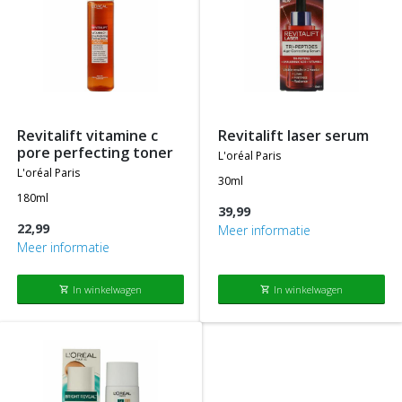
revitalift vitamine c
revitalift laser serum
pore perfecting toner
l'oréal paris
l'oréal paris
30ml
180ml
39,99
22,99
Meer informatie
Meer informatie
In winkelwagen
In winkelwagen
shopping_cart
shopping_cart