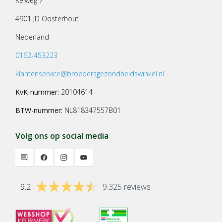
Keiweg 7
4901 JD Oosterhout
Nederland
0162-453223
klantenservice@broedersgezondheidswinkel.nl
KvK-nummer:
20104614
BTW-nummer:
NL818347557B01
Volg ons op social media
9.2
9.325 reviews