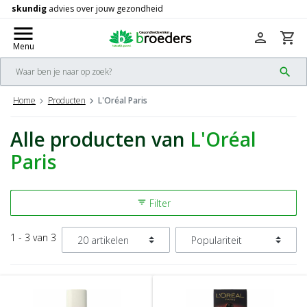
Gratis
verzending vanaf 50,-
check
menu
person
shopping_cart
Menu
search
Home
Producten
L'Oréal Paris
Alle producten van
L'Oréal
Paris
Filter
filter_list
1 - 3 van 3