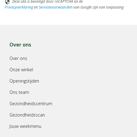
Deze site is beveiligd door reCAPTCHA en de
security
Privacyverklaring
en
Servicevoorwaarden
van Google zijn van toepassing
Over ons
Over ons
Onze winkel
Openingstijden
Ons team
Gezondheidscentrum
Gezondheidsscan
Jouw weekmenu