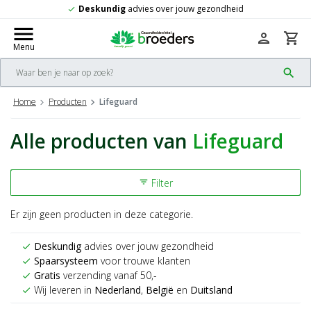
Deskundig
advies over jouw gezondheid
check
menu
person
shopping_cart
Menu
search
Home
Producten
Lifeguard
Alle producten van
Lifeguard
Filter
filter_list
Er zijn geen producten in deze categorie.
Deskundig
advies over jouw gezondheid
check
Spaarsysteem
voor trouwe klanten
check
Gratis
verzending vanaf 50,-
check
Wij leveren in
Nederland
,
België
en
Duitsland
check