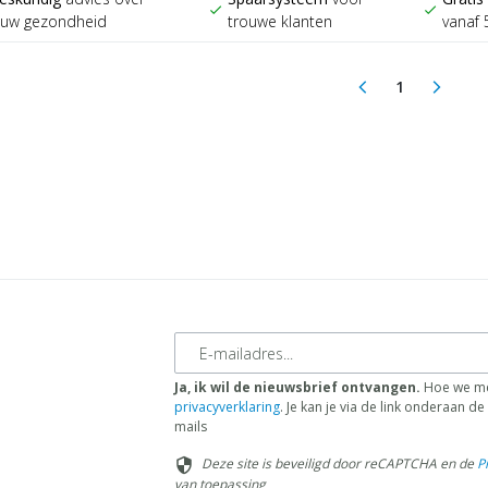
check
check
ouw gezondheid
trouwe klanten
vanaf 
1
arrow_back_ios
arrow_forward_ios
(current)
E-mailadres
Ja, ik wil de nieuwsbrief ontvangen.
Hoe we me
privacyverklaring
. Je kan je via de link onderaan 
mails
Deze site is beveiligd door reCAPTCHA en de
P
security
van toepassing