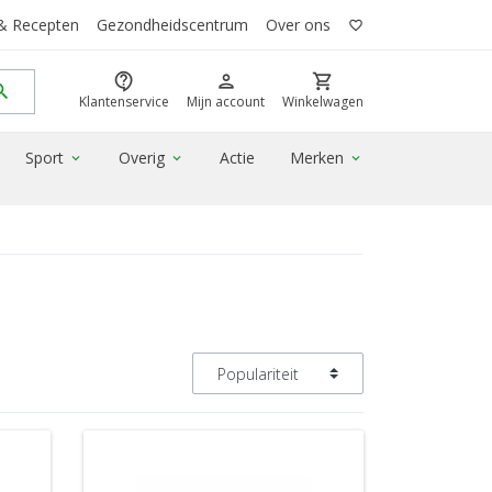
 & Recepten
Gezondheidscentrum
Over ons
favorite_border
contact_support
person
shopping_cart
rch
Klantenservice
Mijn account
Winkelwagen
Sport
Overig
Actie
Merken
expand_more
expand_more
expand_more