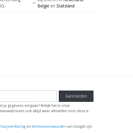
check
50,-
België
en
Duitsland
Aanmelden
t je gegevens omgaan? Bekijk het in onze
de nieuwsbrieven ook altijd weer afmelden voor deze e-
rivacyverklaring
en
Servicevoorwaarden
van Google zijn