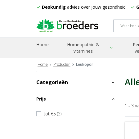
Deskundig
advies over jouw gezondheid
G
check
check
Home
Homeopathie &
Pe
expand_more
vitamines
ve
Home
Producten
Leukopor
All
Categorieën
expand_less
Prijs
expand_less
1 - 3 v
tot €5
(3)
check