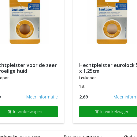
hechtpleister eurolock 5m
oelige huid
x 1.25cm
kopor
leukopor
1st
9
Meer informatie
2,69
Meer inform
In winkelwagen
In winkelwagen
shopping_cart
shopping_cart
eskundig
advies over
Spaarsysteem
voor
Gratis