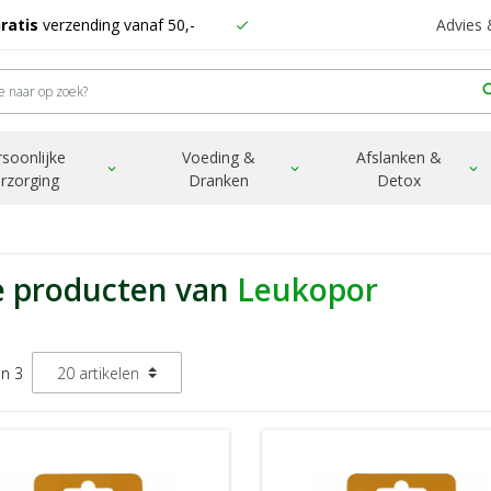
ratis
verzending vanaf 50,-
Advies
check
sea
rsoonlijke
Voeding &
Afslanken &
expand_more
expand_more
expand_more
rzorging
Dranken
Detox
e producten van
Leukopor
an 3