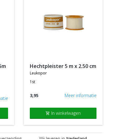
hechtpleister 5 m x 2.50 cm
leukopor
1st
3,95
Meer informatie
atie
In winkelwagen
shopping_cart
verzending
Wij leveren in
Nederland
,