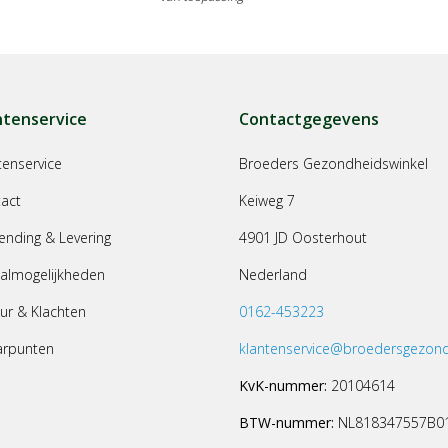
ntenservice
Contactgegevens
tenservice
Broeders Gezondheidswinkel
act
Keiweg 7
ending & Levering
4901 JD Oosterhout
almogelijkheden
Nederland
ur & Klachten
0162-453223
arpunten
klantenservice@broedersgezond
KvK-nummer:
20104614
BTW-nummer:
NL818347557B0