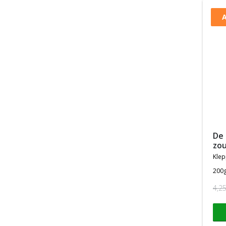
A
de beste drop ooit pittig
zo
kle
200
4,2