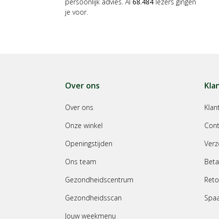
persoonlijk advies. Al
68.484
lezers gingen
je voor.
Over ons
Kla
Over ons
Klan
Onze winkel
Cont
Openingstijden
Verz
Ons team
Beta
Gezondheidscentrum
Reto
Gezondheidsscan
Spa
Jouw weekmenu