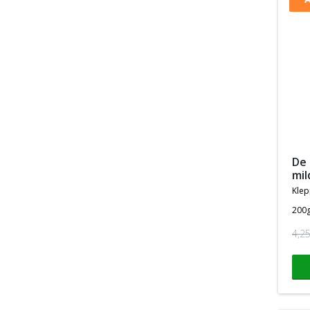
de beste drop ooit
mil
kle
200
4,2