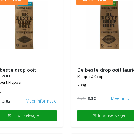
de beste drop ooit lauri
dzout
klepper&klepper
pper&klepper
200g
g
4,25
3,82
Meer inform
5
3,82
Meer informatie
In winkelwagen
In winkelwagen
shopping_cart
shopping_cart