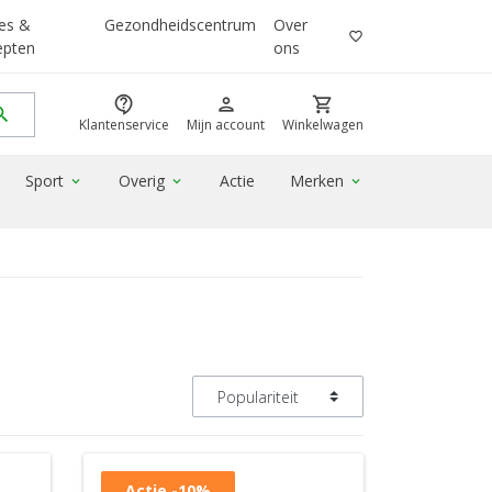
es &
Gezondheidscentrum
Over
favorite_border
epten
ons
contact_support
person
shopping_cart
rch
Klantenservice
Mijn account
Winkelwagen
Sport
Overig
Actie
Merken
expand_more
expand_more
expand_more
Actie
-10%