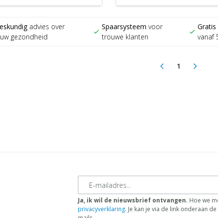
eskundig
advies over
Spaarsysteem
voor
Gratis
check
check
ouw gezondheid
trouwe klanten
vanaf 
1
arrow_back_ios
arrow_forward_ios
(current)
E-mailadres
Ja, ik wil de nieuwsbrief ontvangen.
Hoe we me
privacyverklaring
. Je kan je via de link onderaan 
mails