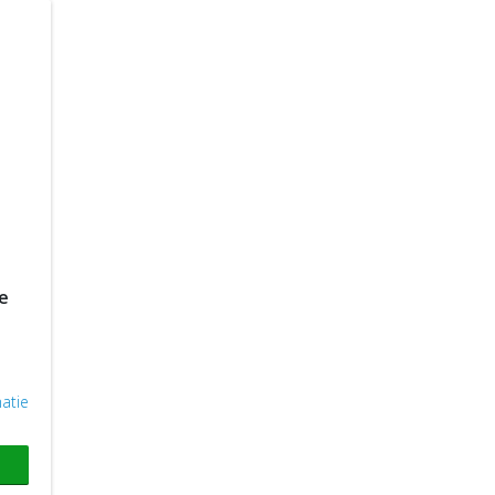
ie
atie