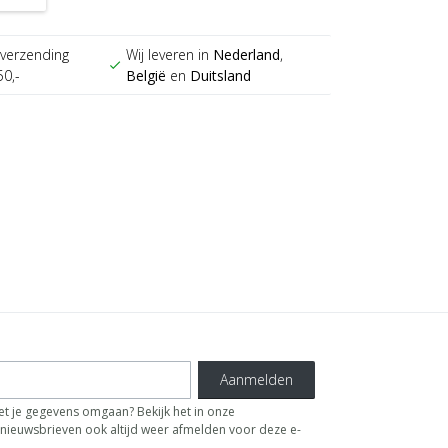
verzending
Wij leveren in
Nederland
,
check
50,-
België
en
Duitsland
Aanmelden
t je gegevens omgaan? Bekijk het in onze
de nieuwsbrieven ook altijd weer afmelden voor deze e-