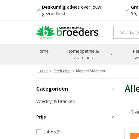
Deskundig
advies over jouw
Gra
check
check
gezondheid
50,
Home
Homeopathie &
Pe
expand_more
vitamines
ve
Home
Producten
Klepper&Klepper
All
Categorieën
expand_less
Voeding & Dranken
1 - 5 v
Prijs
expand_less
tot €5
(5)
check
A