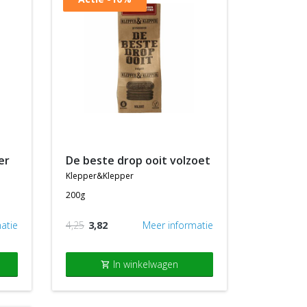
er
de beste drop ooit volzoet
klepper&klepper
200g
atie
4,25
3,82
Meer informatie
In winkelwagen
shopping_cart