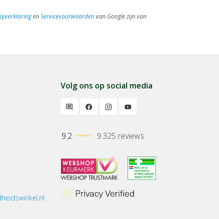
cyverklaring
en
Servicevoorwaarden
van Google zijn van
Volg ons op social media
9.2
9.325 reviews
heidswinkel.nl