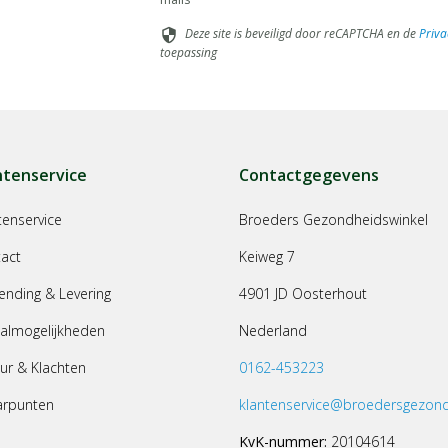
Deze site is beveiligd door reCAPTCHA en de
Priva
security
toepassing
ntenservice
Contactgegevens
tenservice
Broeders Gezondheidswinkel
act
Keiweg 7
ending & Levering
4901 JD Oosterhout
almogelijkheden
Nederland
ur & Klachten
0162-453223
arpunten
klantenservice@broedersgezond
KvK-nummer:
20104614