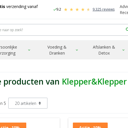
tis
verzending vanaf
Advi
9.2
9.325 reviews
check
-
Rec
sea
rsoonlijke
Voeding &
Afslanken &
expand_more
expand_more
expand_more
rzorging
Dranken
Detox
e producten van
Klepper&Klepper
an 5
ctie
-10%
Actie
-10%