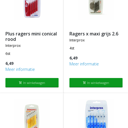
plus ragers mini conical
ragers x maxi grijs 2.6
rood
interprox
interprox
4st
6st
6,49
6,49
Meer informatie
Meer informatie
In winkelwagen
In winkelwagen
shopping_cart
shopping_cart