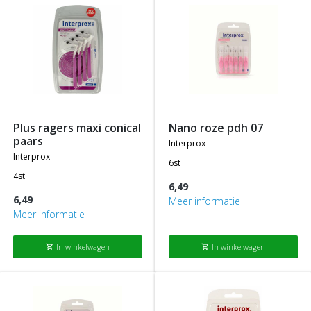
plus ragers maxi conical
nano roze pdh 07
paars
interprox
interprox
6st
4st
6,49
6,49
Meer informatie
Meer informatie
In winkelwagen
In winkelwagen
shopping_cart
shopping_cart