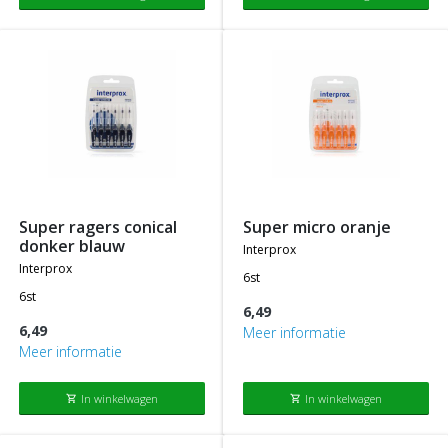
super ragers conical
super micro oranje
donker blauw
interprox
interprox
6st
6st
6,49
6,49
Meer informatie
Meer informatie
In winkelwagen
In winkelwagen
shopping_cart
shopping_cart