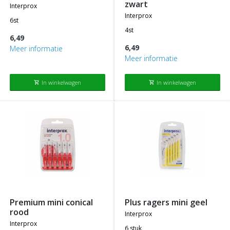
zwart
interprox
interprox
6st
4st
6,49
6,49
Meer informatie
Meer informatie
In winkelwagen
In winkelwagen
shopping_cart
shopping_cart
premium mini conical
plus ragers mini geel
rood
interprox
interprox
6 stuk