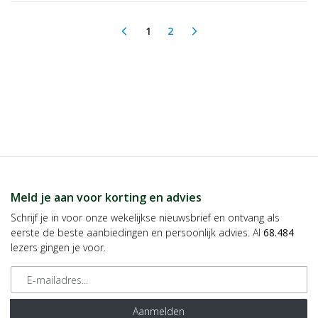
1
2
arrow_back_ios
arrow_forward_ios
(current)
Meld je aan voor korting en advies
Schrijf je in voor onze wekelijkse nieuwsbrief en ontvang als
eerste de beste aanbiedingen en persoonlijk advies. Al
68.484
lezers gingen je voor.
E-mailadres
Aanmelden