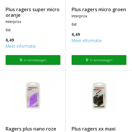
plus ragers super micro
plus ragers micro groen
oranje
interprox
interprox
6st
6st
6,49
6,49
Meer informatie
Meer informatie
In winkelwagen
In winkelwagen
shopping_cart
shopping_cart
ragers plus nano roze
plus ragers xx maxi