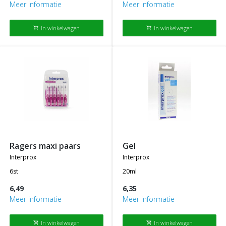
Meer informatie
Meer informatie
In winkelwagen
In winkelwagen
shopping_cart
shopping_cart
ragers maxi paars
gel
interprox
interprox
6st
20ml
6,49
6,35
Meer informatie
Meer informatie
In winkelwagen
In winkelwagen
shopping_cart
shopping_cart