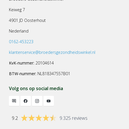
Keiweg 7
4901 JD Oosterhout
Nederland
0162-453223
klantenservice@broedersgezondheidswinkel.nl
KvK-nummer:
20104614
BTW-nummer:
NL818347557B01
Volg ons op social media
9.2
9.325 reviews