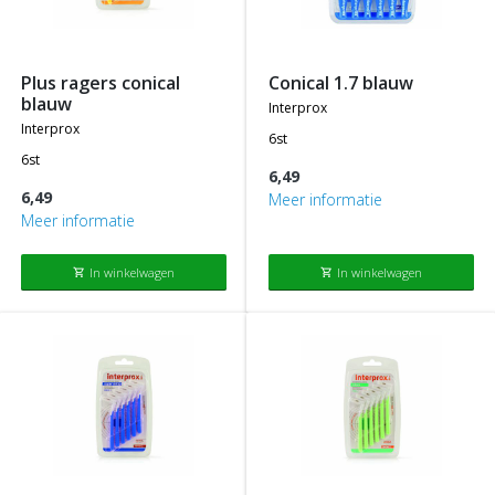
plus ragers conical
conical 1.7 blauw
blauw
interprox
interprox
6st
6st
6,49
6,49
Meer informatie
Meer informatie
In winkelwagen
In winkelwagen
shopping_cart
shopping_cart