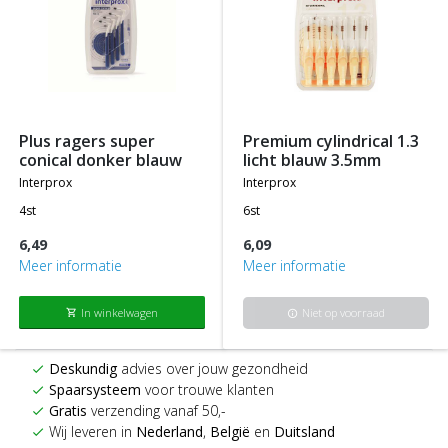
plus ragers super
premium cylindrical 1.3
conical donker blauw
licht blauw 3.5mm
interprox
interprox
4st
6st
6,49
6,09
Meer informatie
Meer informatie
In winkelwagen
Niet op voorraad
shopping_cart
info
Deskundig
advies over jouw gezondheid
check
Spaarsysteem
voor trouwe klanten
check
Gratis
verzending vanaf 50,-
check
Wij leveren in
Nederland
,
België
en
Duitsland
check