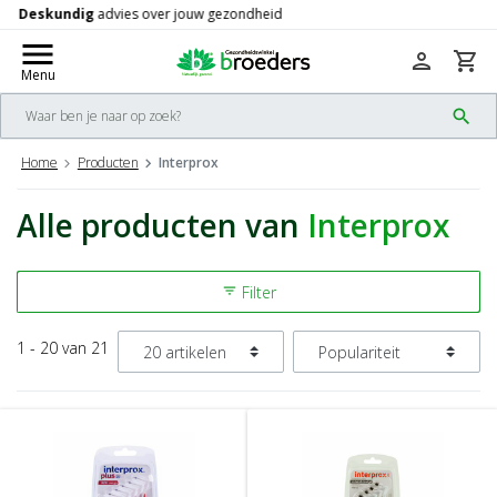
Gratis
verzending vanaf 50,-
check
menu
person
shopping_cart
Menu
search
Home
Producten
Interprox
Alle producten van
Interprox
Filter
filter_list
1 - 20 van 21