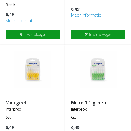
6 stuk
6,49
6,49
Meer informatie
Meer informatie
In winkelwagen
In winkelwagen
shopping_cart
shopping_cart
mini geel
micro 1.1 groen
interprox
interprox
6st
6st
6,49
6,49