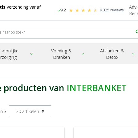
tis
verzending vanaf
Advi
9.2
9.325 reviews
check
-
Rec
sea
rsoonlijke
Voeding &
Afslanken &
expand_more
expand_more
expand_more
rzorging
Dranken
Detox
e producten van
INTERBANKET
an 3