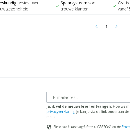
eskundig
advies over
Spaarsysteem
voor
Gratis
check
check
ouw gezondheid
trouwe klanten
vanaf 
1
arrow_back_ios
arrow_forward_ios
(current)
E-mailadres
Ja, ik wil de nieuwsbrief ontvangen.
Hoe we me
privacyverklaring
. Je kan je via de link onderaan 
mails
Deze site is beveiligd door reCAPTCHA en de
Priva
security