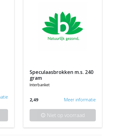
speculaasbrokken m.s. 240
gram
interbanket
atie
2,49
Meer informatie
Niet op voorraad
info