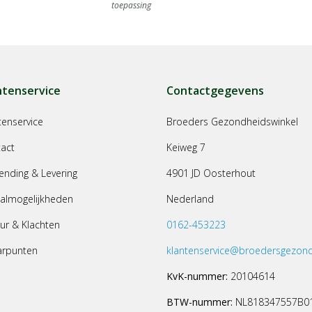
toepassing
ntenservice
Contactgegevens
tenservice
Broeders Gezondheidswinkel
act
Keiweg 7
ending & Levering
4901 JD Oosterhout
almogelijkheden
Nederland
ur & Klachten
0162-453223
arpunten
klantenservice@broedersgezond
KvK-nummer:
20104614
BTW-nummer:
NL818347557B0