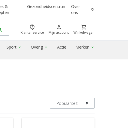
es &
Gezondheidscentrum
Over
favorite_border
epten
ons
contact_support
person
shopping_cart
rch
Klantenservice
Mijn account
Winkelwagen
Sport
Overig
Actie
Merken
expand_more
expand_more
expand_more