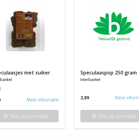
eculaasjes met suiker
speculaaspop 250 gram
rbanket
interbanket
g
2,89
Meer inform
9
Meer informatie
Niet op voorraad
Niet op voorraad
info
info