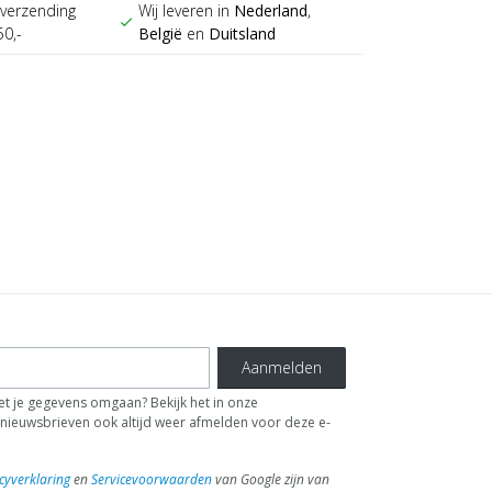
verzending
Wij leveren in
Nederland
,
check
50,-
België
en
Duitsland
Aanmelden
t je gegevens omgaan? Bekijk het in onze
de nieuwsbrieven ook altijd weer afmelden voor deze e-
cyverklaring
en
Servicevoorwaarden
van Google zijn van