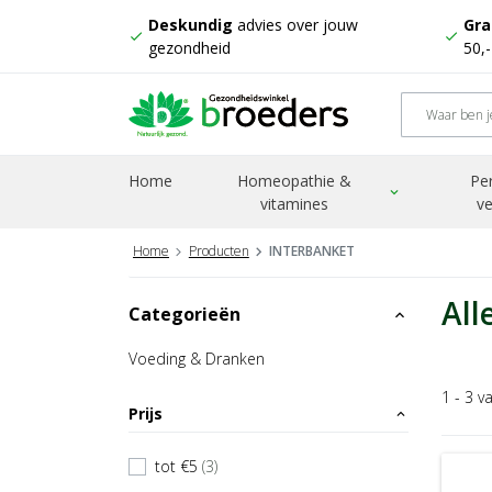
Deskundig
advies over jouw
Gra
check
check
gezondheid
50,
Home
Homeopathie &
Pe
expand_more
vitamines
ve
Home
Producten
INTERBANKET
All
Categorieën
expand_less
Voeding & Dranken
1 - 3 v
Prijs
expand_less
tot €5
(3)
check