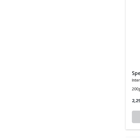
sp
inte
200
2,2