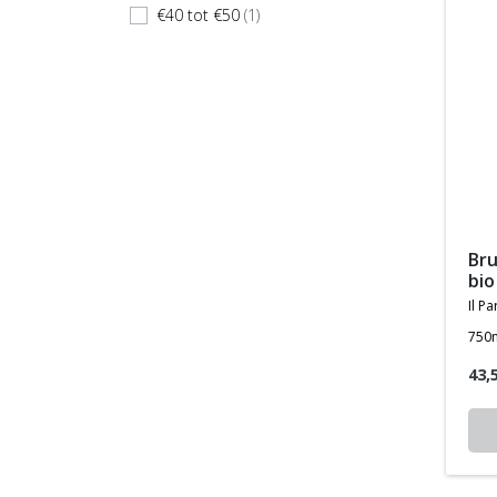
€40 tot €50
(1)
check
brunello di montalcino rood
bio
il p
750
43,