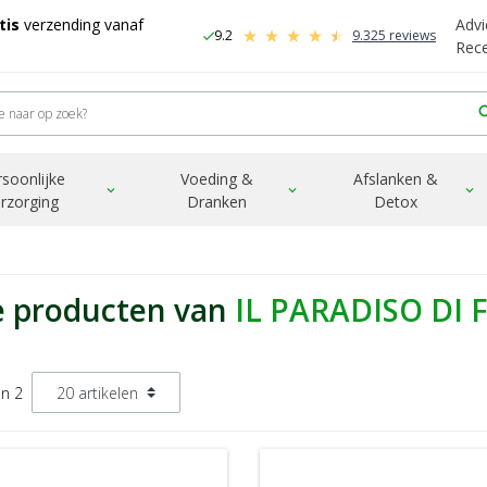
tis
verzending vanaf
Advi
9.2
9.325 reviews
check
-
Rec
sea
rsoonlijke
Voeding &
Afslanken &
expand_more
expand_more
expand_more
rzorging
Dranken
Detox
e producten van
IL PARADISO DI 
an 2