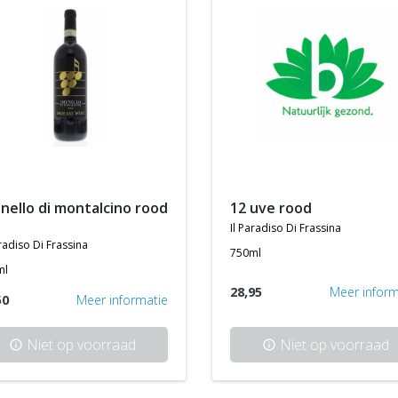
12 uve rood
il paradiso di frassina
aradiso di frassina
750ml
ml
28,95
Meer inform
50
Meer informatie
Niet op voorraad
Niet op voorraad
info
info