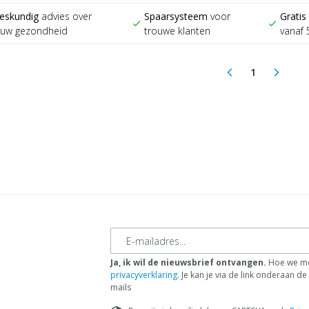
eskundig
advies over
Spaarsysteem
voor
Gratis
check
check
ouw gezondheid
trouwe klanten
vanaf 
1
arrow_back_ios
arrow_forward_ios
(current)
E-mailadres
Ja, ik wil de nieuwsbrief ontvangen.
Hoe we me
privacyverklaring
. Je kan je via de link onderaan 
mails