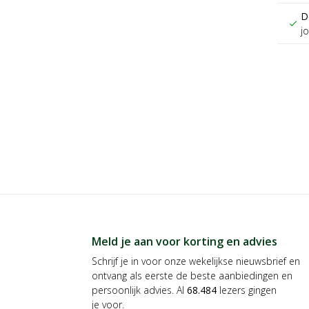
D
check
j
Meld je aan voor korting en advies
Schrijf je in voor onze wekelijkse nieuwsbrief en
ontvang als eerste de beste aanbiedingen en
persoonlijk advies. Al
68.484
lezers gingen
je voor.