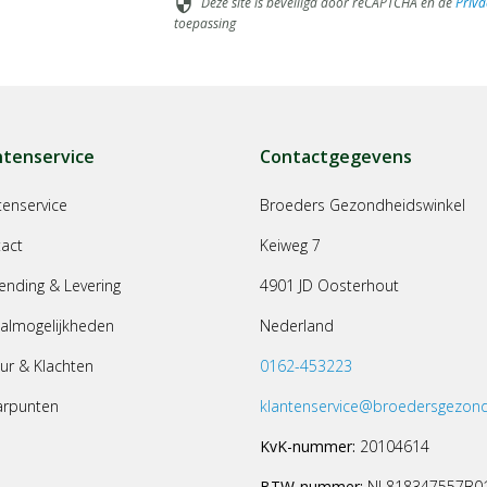
Deze site is beveiligd door reCAPTCHA en de
Priva
security
toepassing
ntenservice
Contactgegevens
tenservice
Broeders Gezondheidswinkel
act
Keiweg 7
ending & Levering
4901 JD Oosterhout
almogelijkheden
Nederland
ur & Klachten
0162-453223
arpunten
klantenservice@broedersgezond
KvK-nummer:
20104614
BTW-nummer:
NL818347557B0