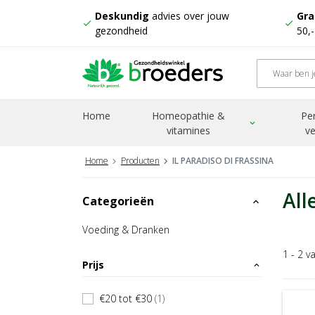
Deskundig
advies over jouw
Gra
check
check
gezondheid
50,
Home
Homeopathie &
Pe
expand_more
vitamines
ve
Home
Producten
IL PARADISO DI FRASSINA
All
Categorieën
expand_less
Voeding & Dranken
1 - 2 v
Prijs
expand_less
€20 tot €30
(1)
check