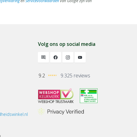
cyverklaring
en
Servicevoorwaarden
van Google zijn van
Volg ons op social media
9.2
9.325 reviews
heidswinkel.nl
1