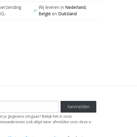
verzending
Wij leveren in
Nederland
,
check
50,-
België
en
Duitsland
Aanmelden
t je gegevens omgaan? Bekijk het in onze
de nieuwsbrieven ook altijd weer afmelden voor deze e-