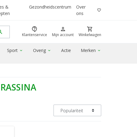
es &
Gezondheidscentrum
Over
favorite_border
epten
ons
contact_support
person
shopping_cart
rch
Klantenservice
Mijn account
Winkelwagen
Sport
Overig
Actie
Merken
expand_more
expand_more
expand_more
FRASSINA