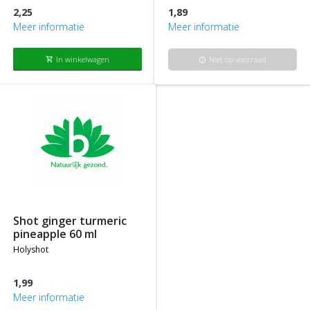
2,25
1,89
Meer informatie
Meer informatie
In winkelwagen
Niet op voorraad
shopping_cart
info
shot ginger turmeric
pineapple 60 ml
holyshot
1,99
Meer informatie