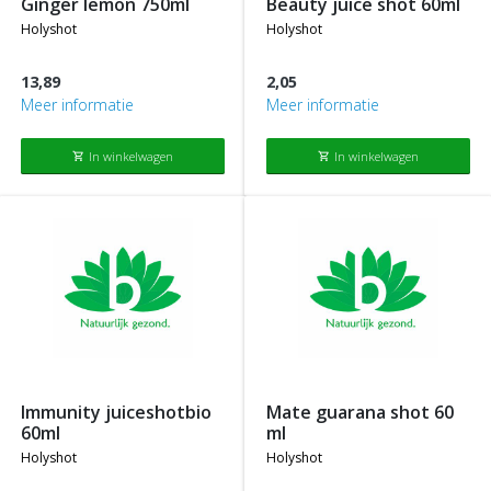
ginger lemon 750ml
beauty juice shot 60ml
holyshot
holyshot
13,89
2,05
Meer informatie
Meer informatie
In winkelwagen
In winkelwagen
shopping_cart
shopping_cart
immunity juiceshotbio
mate guarana shot 60
60ml
ml
holyshot
holyshot