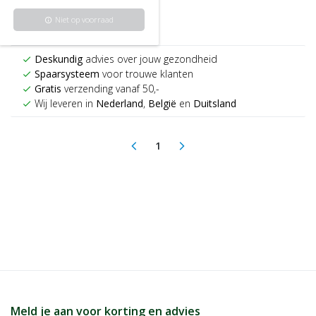
Niet op voorraad
info
Deskundig
advies over jouw gezondheid
check
Spaarsysteem
voor trouwe klanten
check
Gratis
verzending vanaf 50,-
check
Wij leveren in
Nederland
,
België
en
Duitsland
check
1
arrow_back_ios
arrow_forward_ios
(current)
Meld je aan voor korting en advies