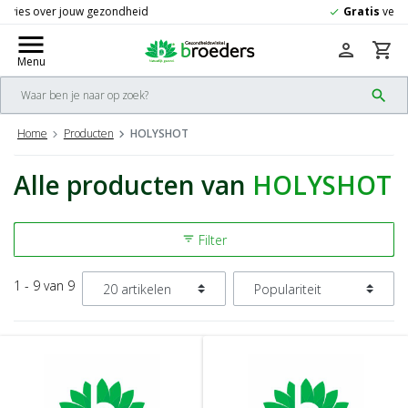
Gratis
verzending vanaf 50,-
check
menu
person
shopping_cart
Menu
search
Home
Producten
HOLYSHOT
Alle producten van
HOLYSHOT
Filter
filter_list
1 - 9 van 9