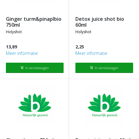
ginger turm&pinaplbio
detox juice shot bio
750ml
60ml
holyshot
holyshot
13,89
2,25
Meer informatie
Meer informatie
In winkelwagen
In winkelwagen
shopping_cart
shopping_cart