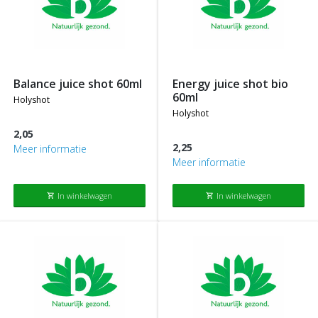
balance juice shot 60ml
energy juice shot bio
60ml
holyshot
holyshot
2,05
2,25
Meer informatie
Meer informatie
In winkelwagen
In winkelwagen
shopping_cart
shopping_cart