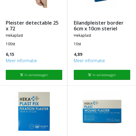
pleister detectable 25
eilandpleister border
x 72
6cm x 10cm steriel
hekaplast
hekaplast
100st
10st
6,15
4,89
Meer informatie
Meer informatie
In winkelwagen
In winkelwagen
shopping_cart
shopping_cart