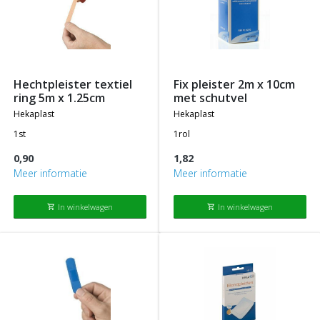
hechtpleister textiel
fix pleister 2m x 10cm
ring 5m x 1.25cm
met schutvel
hekaplast
hekaplast
1st
1rol
0,90
1,82
Meer informatie
Meer informatie
In winkelwagen
In winkelwagen
shopping_cart
shopping_cart