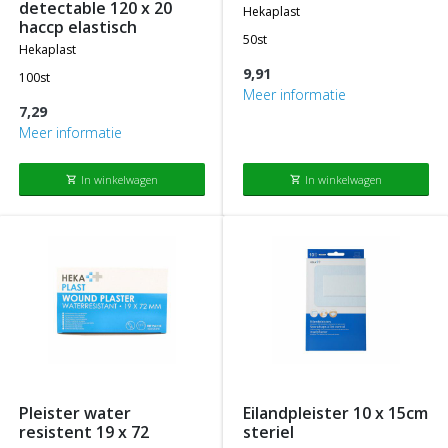
detectable 120 x 20
hekaplast
haccp elastisch
50st
hekaplast
9,91
100st
Meer informatie
7,29
Meer informatie
In winkelwagen
In winkelwagen
shopping_cart
shopping_cart
pleister water
eilandpleister 10 x 15cm
resistent 19 x 72
steriel