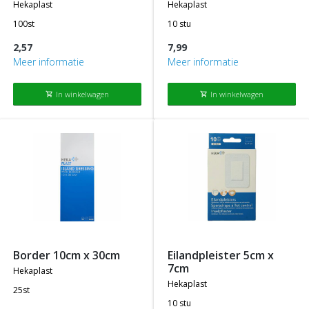
hekaplast
hekaplast
100st
10 stu
2,57
7,99
Meer informatie
Meer informatie
In winkelwagen
In winkelwagen
shopping_cart
shopping_cart
border 10cm x 30cm
eilandpleister 5cm x
7cm
hekaplast
hekaplast
25st
10 stu