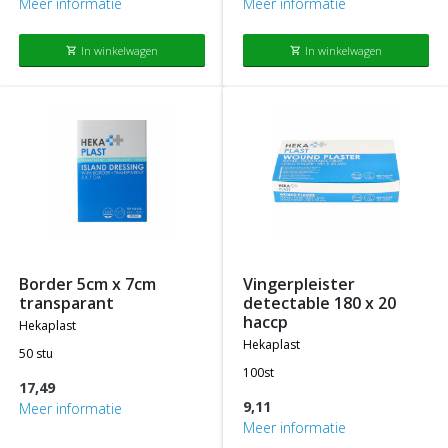
Meer informatie
Meer informatie
In winkelwagen
In winkelwagen
shopping_cart
shopping_cart
border 5cm x 7cm
vingerpleister
transparant
detectable 180 x 20
haccp
hekaplast
hekaplast
50 stu
100st
17,49
9,11
Meer informatie
Meer informatie