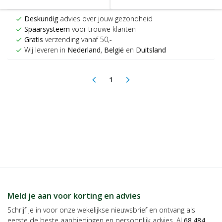
Deskundig
advies over jouw gezondheid
check
Spaarsysteem
voor trouwe klanten
check
Gratis
verzending vanaf 50,-
check
Wij leveren in
Nederland
,
België
en
Duitsland
check
1
arrow_back_ios
arrow_forward_ios
(current)
Meld je aan voor korting en advies
Schrijf je in voor onze wekelijkse nieuwsbrief en ontvang als
eerste de beste aanbiedingen en persoonlijk advies. Al
68.484