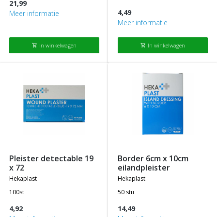
21,99
4,49
Meer informatie
Meer informatie
In winkelwagen
In winkelwagen
shopping_cart
shopping_cart
pleister detectable 19
border 6cm x 10cm
x 72
eilandpleister
hekaplast
hekaplast
100st
50 stu
4,92
14,49