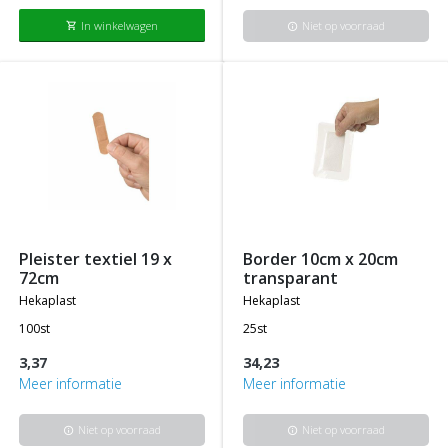
In winkelwagen
Niet op voorraad
shopping_cart
info
pleister textiel 19 x
border 10cm x 20cm
72cm
transparant
hekaplast
hekaplast
100st
25st
3,37
34,23
Meer informatie
Meer informatie
Niet op voorraad
Niet op voorraad
info
info