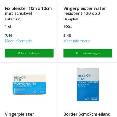
fix pleister 10m x 10cm
vingerpleister water
met schutvel
resistent 120 x 20
hekaplast
hekaplast
1rol
100st
7,46
5,43
Meer informatie
Meer informatie
In winkelwagen
In winkelwagen
shopping_cart
shopping_cart
vingerpleister
border 5cmx7cm eiland