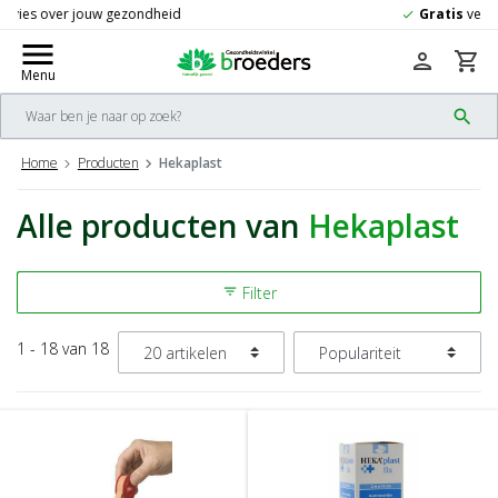
Gratis
verzending vanaf 50,-
check
menu
person
shopping_cart
Menu
search
Home
Producten
Hekaplast
Alle producten van
Hekaplast
Filter
filter_list
1 - 18 van 18