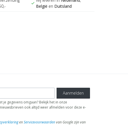
verzending
Wij leveren in
Nederland
,
check
50,-
België
en
Duitsland
Aanmelden
t je gegevens omgaan? Bekijk het in onze
de nieuwsbrieven ook altijd weer afmelden voor deze e-
cyverklaring
en
Servicevoorwaarden
van Google zijn van