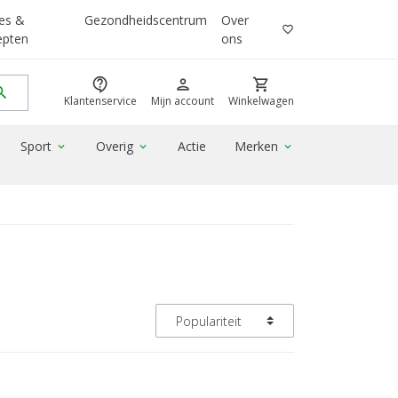
es &
Gezondheidscentrum
Over
favorite_border
epten
ons
contact_support
person
shopping_cart
rch
Klantenservice
Mijn account
Winkelwagen
Sport
Overig
Actie
Merken
expand_more
expand_more
expand_more