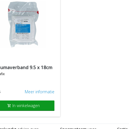
raumaverband 9.5 x 18cm
fix
5
Meer informatie
In winkelwagen
shopping_cart