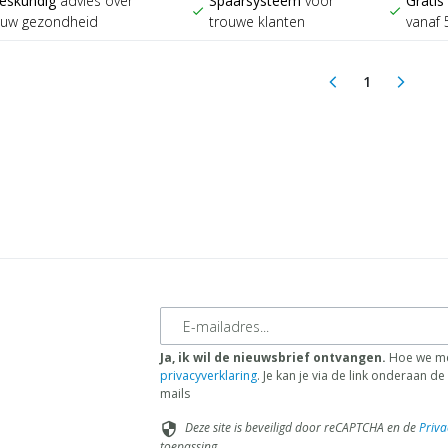
eskundig
advies over
Spaarsysteem
voor
Gratis
check
check
ouw gezondheid
trouwe klanten
vanaf 
1
arrow_back_ios
arrow_forward_ios
(current)
E-mailadres
Ja, ik wil de nieuwsbrief ontvangen.
Hoe we me
privacyverklaring
. Je kan je via de link onderaan 
mails
Deze site is beveiligd door reCAPTCHA en de
Priva
security
toepassing