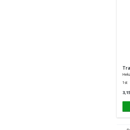
t
heka
1st
3,1