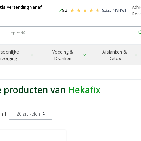
tis
verzending vanaf
Advi
9.2
9.325 reviews
check
-
Rec
sea
rsoonlijke
Voeding &
Afslanken &
expand_more
expand_more
expand_more
rzorging
Dranken
Detox
e producten van
Hekafix
an 1