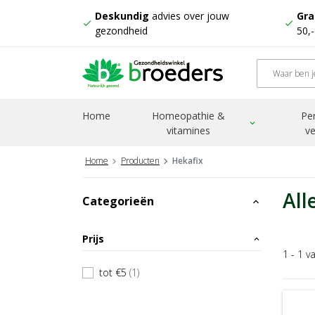
Deskundig
advies over jouw
Gra
check
check
gezondheid
50,
Home
Homeopathie &
Pe
expand_more
vitamines
ve
Home
Producten
Hekafix
All
Categorieën
expand_less
Prijs
expand_less
1 - 1 v
tot €5
(1)
check