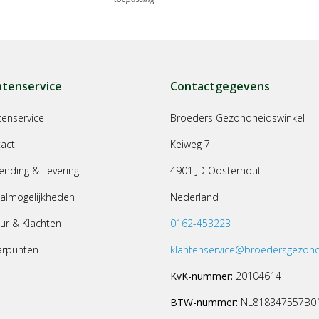
ntenservice
Contactgegevens
tenservice
Broeders Gezondheidswinkel
act
Keiweg 7
ending & Levering
4901 JD Oosterhout
almogelijkheden
Nederland
ur & Klachten
0162-453223
arpunten
klantenservice@broedersgezond
KvK-nummer:
20104614
BTW-nummer:
NL818347557B0