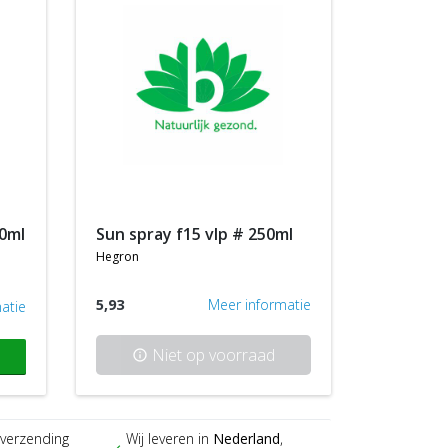
00ml
sun spray f15 vlp # 250ml
hegron
5,93
Meer informatie
atie
Niet op voorraad
info
verzending
Wij leveren in
Nederland
,