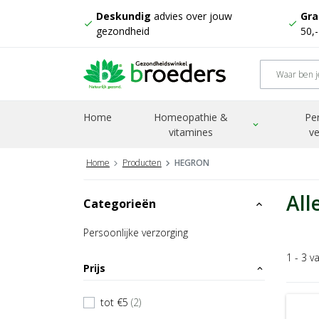
Deskundig
advies over jouw
Gra
check
check
gezondheid
50,
Home
Homeopathie &
Pe
expand_more
vitamines
ve
Home
Producten
HEGRON
All
Categorieën
expand_less
Persoonlijke verzorging
1 - 3 v
Prijs
expand_less
tot €5
(2)
check