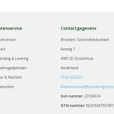
ntenservice
Contactgegevens
tenservice
Broeders Gezondheidswinkel
act
Keiweg 7
ending & Levering
4901 JD Oosterhout
almogelijkheden
Nederland
ur & Klachten
0162-453223
arpunten
klantenservice@broedersgezond
KvK-nummer:
20104614
BTW-nummer:
NL818347557B0