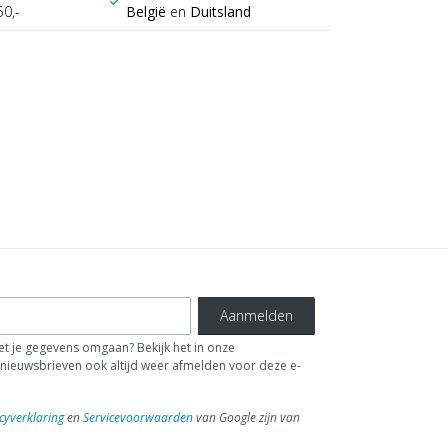
check
50,-
België
en
Duitsland
Aanmelden
t je gegevens omgaan? Bekijk het in onze
de nieuwsbrieven ook altijd weer afmelden voor deze e-
cyverklaring
en
Servicevoorwaarden
van Google zijn van