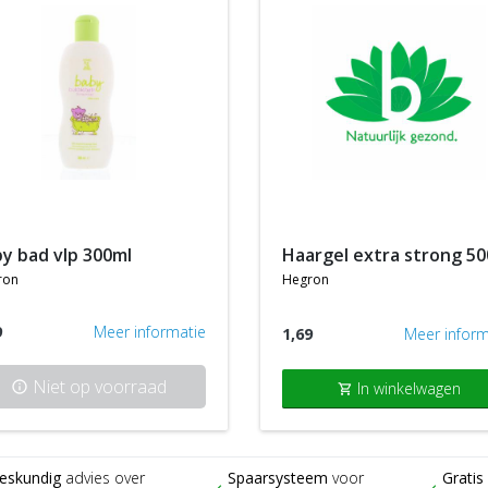
by bad vlp 300ml
haargel extra strong 5
ron
hegron
9
Meer informatie
1,69
Meer inform
Niet op voorraad
info
In winkelwagen
shopping_cart
eskundig
advies over
Spaarsysteem
voor
Gratis