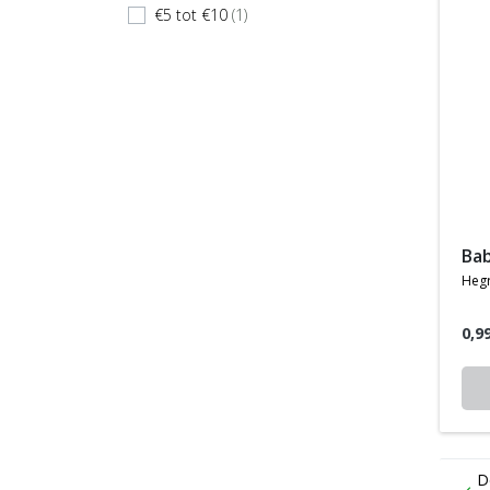
€5 tot €10
(1)
check
ba
heg
0,9
D