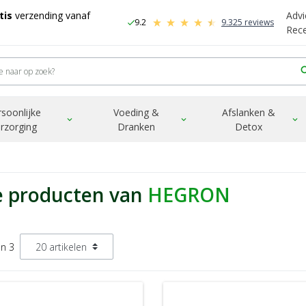
tis
verzending vanaf
Advi
9.2
9.325 reviews
check
-
Rec
sea
rsoonlijke
Voeding &
Afslanken &
expand_more
expand_more
expand_more
rzorging
Dranken
Detox
e producten van
HEGRON
an 3