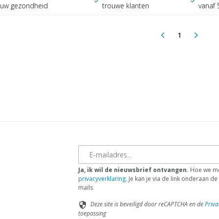
check
check
ouw gezondheid
trouwe klanten
vanaf 
1
arrow_back_ios
arrow_forward_ios
(current)
E-mailadres
Ja, ik wil de nieuwsbrief ontvangen.
Hoe we me
privacyverklaring
. Je kan je via de link onderaan 
mails
Deze site is beveiligd door reCAPTCHA en de
Priva
security
toepassing