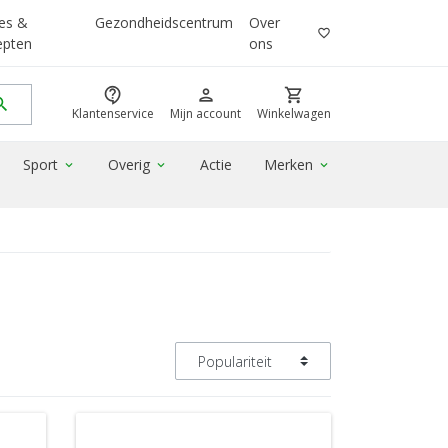
es &
Gezondheidscentrum
Over
favorite_border
epten
ons
contact_support
person
shopping_cart
rch
Klantenservice
Mijn account
Winkelwagen
Sport
Overig
Actie
Merken
expand_more
expand_more
expand_more